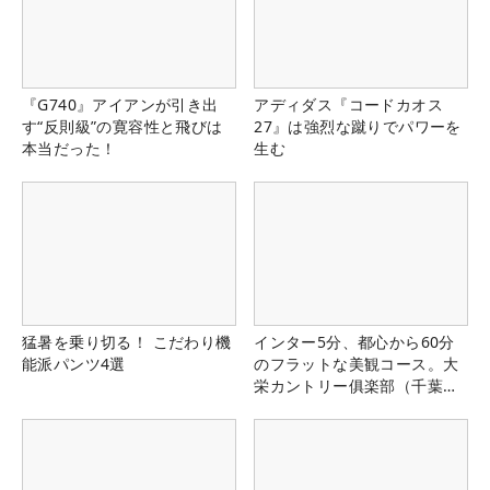
『G740』アイアンが引き出
アディダス『コードカオス
す“反則級”の寛容性と飛びは
27』は強烈な蹴りでパワーを
本当だった！
生む
猛暑を乗り切る！ こだわり機
インター5分、都心から60分
能派パンツ4選
のフラットな美観コース。大
栄カントリー俱楽部（千葉
県）