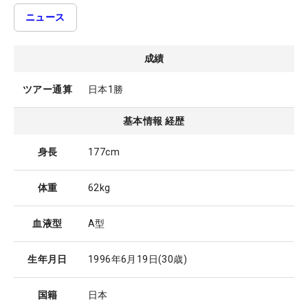
ニュース
成績
ツアー通算
日本1勝
基本情報 経歴
身長
177cm
体重
62kg
血液型
A型
生年月日
1996年6月19日
(30歳)
国籍
日本