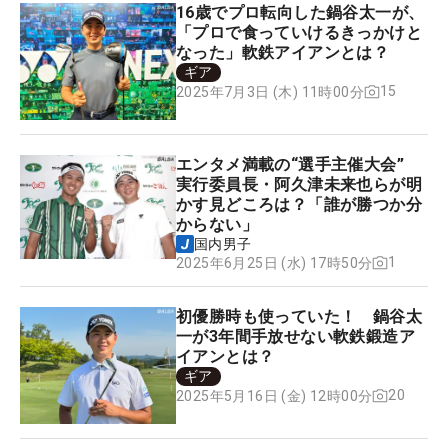
16歳でプロ転向した鍋谷太一が、
「プロで食っていけるきっかけと
なった」軟鉄アイアンとは？
ギア
15
2025年7月3日 (木) 11時00分
エンタメ満載の“選手主催大会”
実行委員長・阿久津未来也らが明
かす見どころは？「誰が勝つか分
からない」
国内男子
1
2025年6月25日 (水) 17時50分
初優勝時も使っていた！ 鍋谷太
一が3年間手放せない軟鉄鍛造ア
イアンとは？
ギア
20
2025年5月16日 (金) 12時00分