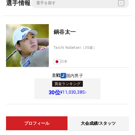
選手情報
鍋谷太一
Taichi Nabetani
（30歳）
日本
主戦
国内男子
賞金ランキング
30
位
¥11,030,385
プロフィール
大会成績/スタッツ