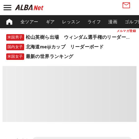
全ツアー
ギア
レッスン
ライフ
漫画
ゴルフ
メルマガ登録
松山英樹ら出場 ウィンダム選手権のリーダーボード
米国男子
北海道meijiカップ リーダーボード
国内女子
最新の世界ランキング
米国女子