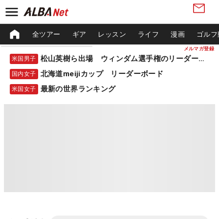
全ツアー
ギア
レッスン
ライフ
漫画
ゴルフ
メルマガ登録
松山英樹ら出場 ウィンダム選手権のリーダーボード
米国男子
北海道meijiカップ リーダーボード
国内女子
最新の世界ランキング
米国女子