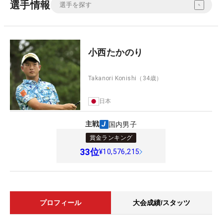
選手情報
小西たかのり
Takanori Konishi
（34歳）
日本
主戦
国内男子
賞金ランキング
33
位
¥10,576,215
プロフィール
大会成績/スタッツ