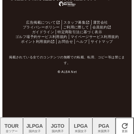
広告掲載について
スタッフ募集
運営会社
プライバシーポリシー
ご利用に際して
会員規約
ガイドライン
特定商取引法に基づく表示
ゴルフ場予約サービス利用規約
マイページサービス利用規約
ポイント利用規約
お問合せ
ヘルプ
サイトマップ
掲載されている全てのコンテンツの無断での転載、転用、コピー等は禁じま
す。
© ALBA Net
TOUR
JLPGA
JGTO
LPGA
PGA
閉じる
全ツアー
国内女子
国内男子
米国女子
米国男子
更新