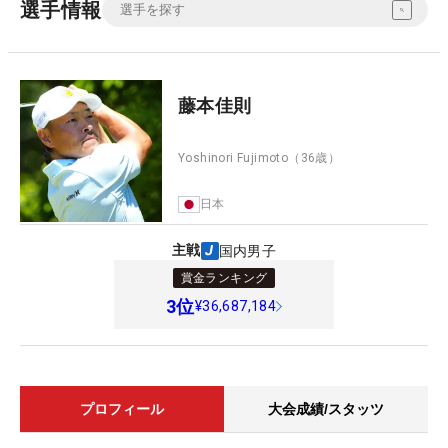
選手情報
藤本佳則
Yoshinori Fujimoto
（36歳）
日本
主戦
国内男子
賞金ランキング
3
位
¥36,687,184
プロフィール
大会成績/スタッツ