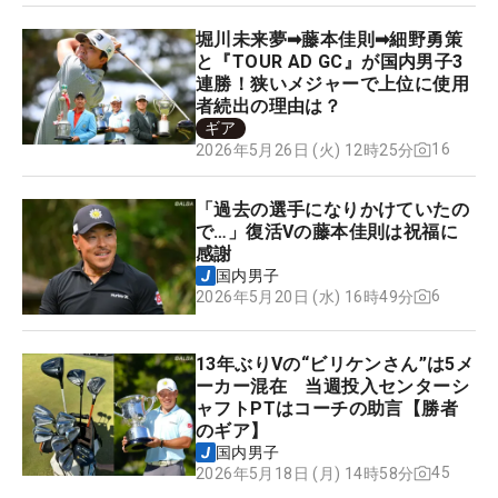
堀川未来夢➡藤本佳則➡細野勇策
と『TOUR AD GC』が国内男子3
連勝！狭いメジャーで上位に使用
者続出の理由は？
ギア
16
2026年5月26日 (火) 12時25分
「過去の選手になりかけていたの
で…」復活Vの藤本佳則は祝福に
感謝
国内男子
6
2026年5月20日 (水) 16時49分
13年ぶりVの“ビリケンさん”は5メ
ーカー混在 当週投入センターシ
ャフトPTはコーチの助言【勝者
のギア】
国内男子
45
2026年5月18日 (月) 14時58分