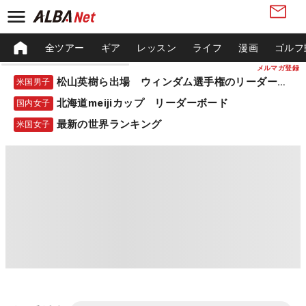
全ツアー
ギア
レッスン
ライフ
漫画
ゴルフ
メルマガ登録
松山英樹ら出場 ウィンダム選手権のリーダーボード
米国男子
北海道meijiカップ リーダーボード
国内女子
最新の世界ランキング
米国女子