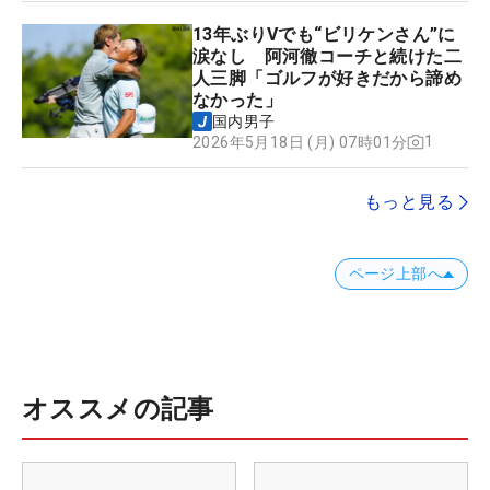
13年ぶりVでも“ビリケンさん”に
涙なし 阿河徹コーチと続けた二
人三脚「ゴルフが好きだから諦め
なかった」
国内男子
1
2026年5月18日 (月) 07時01分
もっと見る
ページ上部へ
オススメの記事