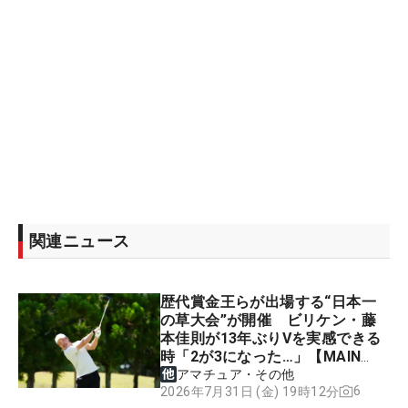
関連ニュース
歴代賞金王らが出場する“日本一
の草大会”が開催 ビリケン・藤
本佳則が13年ぶりVを実感できる
時「2が3になった…」【MAIN
STAGE JOYX OPEN】
アマチュア・その他
6
2026年7月31日 (金) 19時12分