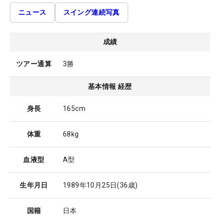
ニュース
スイング連続写真
成績
ツアー通算
3勝
基本情報 経歴
身長
165cm
体重
68kg
血液型
A型
生年月日
1989年10月25日
(36歳)
国籍
日本