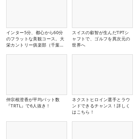
インター5分、都心から60分
スイスの叡智が生んだTPTシ
のフラットな美観コース。大
ャフトで、ゴルフを異次元の
栄カントリー俱楽部（千葉
世界へ
県）
仲宗根澄香が平均パット数
ネクストヒロイン選手とラウ
『TRTL』で6人抜き！
ンドできるチャンス！詳しく
はこちら！