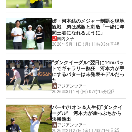
姉・河本結のメジャー制覇を現地
観戦 弟は感激と刺激「一緒に年
間王者になれるように」
国内女子
48
2026年5月11日 (月) 11時33分
“ダンクイーグル”翌日に14mパッ
トでギャラリー熱狂 河本力が手
にするパターは未発表モデルだっ
た
アジアンツアー
7
2026年3月1日 (日) 07時15分
パー4で1オン＆人生初“ダンクイ
ーグル” 河本力が崖っぷちから
決勝進出
アジアンツアー
25
2026年2月27日 (金) 17時21分