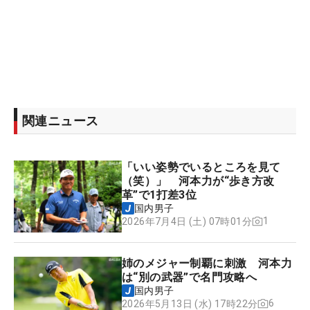
関連ニュース
「いい姿勢でいるところを見て
（笑）」 河本力が“歩き方改
革”で1打差3位
国内男子
1
2026年7月4日 (土) 07時01分
姉のメジャー制覇に刺激 河本力
は“別の武器”で名門攻略へ
国内男子
6
2026年5月13日 (水) 17時22分