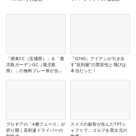
「潮来CC（茨城県）」＆「鹿
『G740』アイアンが引き出
児島ガーデンGC（鹿児島
す“反則級”の寛容性と飛びは
県）」の無料プレー券が当た
本当だった！
る！！
プロギアの「4層フェース」が
スイスの叡智が生んだTPTシ
切り開く高初速ドライバーの
ャフトで、ゴルフを異次元の