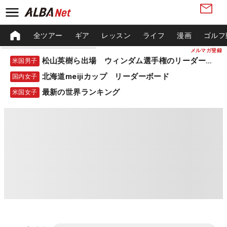
全ツアー
ギア
レッスン
ライフ
漫画
ゴルフ
メルマガ登録
松山英樹ら出場 ウィンダム選手権のリーダーボード
米国男子
北海道meijiカップ リーダーボード
国内女子
最新の世界ランキング
米国女子