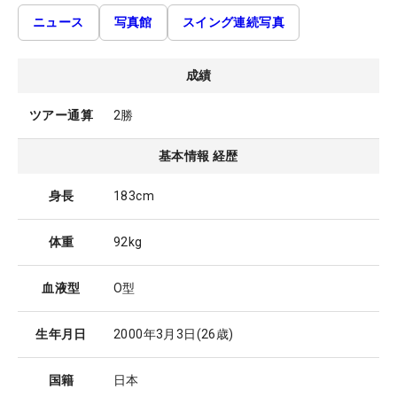
ニュース
写真館
スイング連続写真
成績
ツアー通算
2勝
基本情報 経歴
身長
183cm
体重
92kg
血液型
O型
生年月日
2000年3月3日
(26歳)
国籍
日本