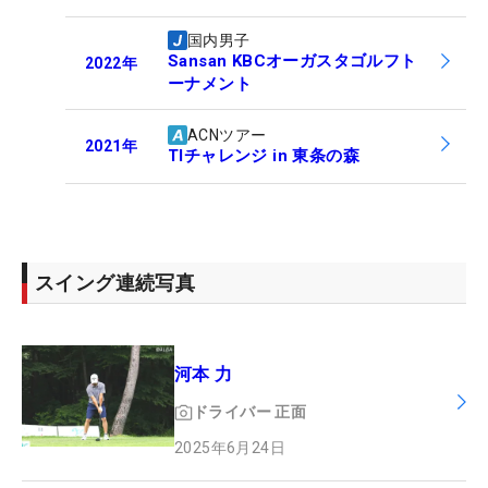
国内男子
Sansan KBCオーガスタゴルフト
2022
年
ーナメント
ACNツアー
2021
年
TIチャレンジ in 東条の森
スイング連続写真
河本 力
ドライバー
正面
2025年6月24日