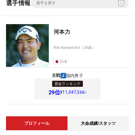
選手情報
河本力
Riki Kawamoto
（26歳）
日本
主戦
国内男子
賞金ランキング
29
位
¥11,047,566
プロフィール
大会成績/スタッツ