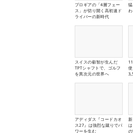
プロギアの「4層フェー
猛
ス」が切り開く高初速ド
わ
ライバーの新時代
スイスの叡智が生んだ
1
TPTシャフトで、ゴルフ
使
を異次元の世界へ
3
中
アディダス『コードカオ
新
ス27』は強烈な蹴りでパ
は
ワーを生む
の