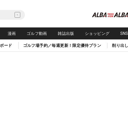
漫画
ゴルフ動画
雑誌出版
ショッピング
SN
ボード
ゴルフ場予約／毎週更新！限定優待プラン
削り出