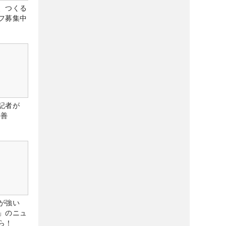
、つくる
フ募集中
記者が
改善
が強い
」のニュ
ら！