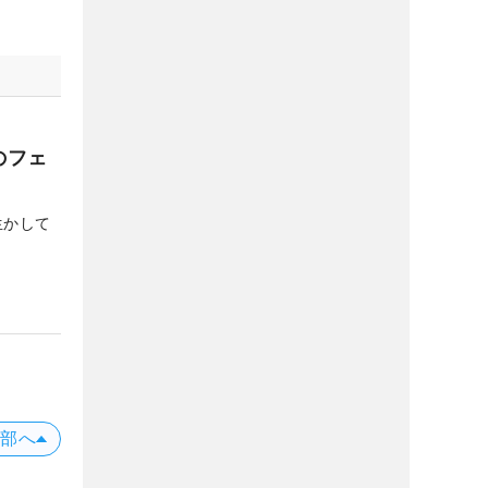
のフェ
生かして
上部へ