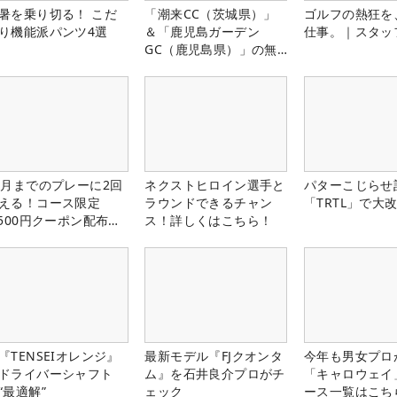
暑を乗り切る！ こだ
「潮来CC（茨城県）」
ゴルフの熱狂を
り機能派パンツ4選
＆「鹿児島ガーデン
仕事。｜スタッ
GC（鹿児島県）」の無
料プレー券が当たる！！
1月までのプレーに2回
ネクストヒロイン選手と
パターこじらせ
える！コース限定
ラウンドできるチャン
「TRTL」で大
,500円クーポン配布
ス！詳しくはこちら！
！
『TENSEIオレンジ』
最新モデル『FJクオンタ
今年も男女プロ
ドライバーシャフト
ム』を石井良介プロがチ
「キャロウェイ
“最適解”
ェック
ース一覧はこち