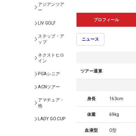
アジアンツア
ー
プロフィール
LIV GOLF
ステップ・ア
ニュース
ップ
ネクストヒロ
イン
ツアー通算
PGAシニア
ACNツアー
身長
163cm
アマチュア・
他
体重
69kg
LADY GO CUP
血液型
O型