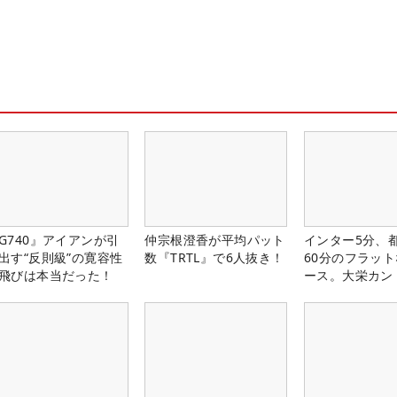
G740』アイアンが引
仲宗根澄香が平均パット
インター5分、
出す“反則級”の寛容性
数『TRTL』で6人抜き！
60分のフラッ
飛びは本当だった！
ース。大栄カン
楽部（千葉県）