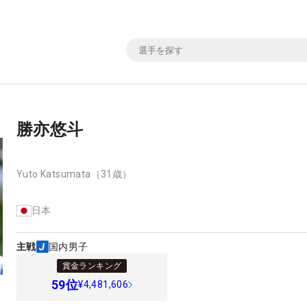
勝亦悠斗
Yuto Katsumata
（31歳）
日本
主戦
国内男子
賞金ランキング
59
位
¥4,481,606