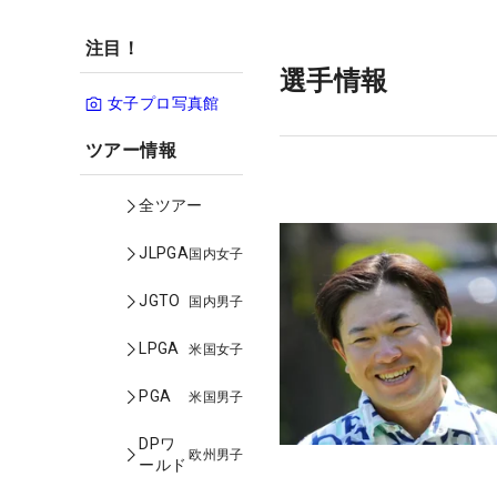
注目！
選手情報
女子プロ写真館
ツアー情報
全ツアー
JLPGA
国内女子
JGTO
国内男子
LPGA
米国女子
PGA
米国男子
DPワ
欧州男子
ールド