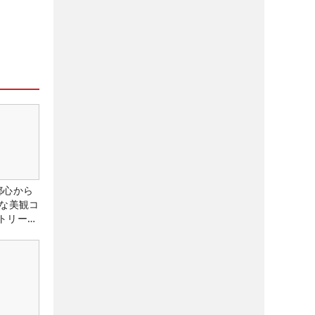
都心から
トな美観コ
トリー俱