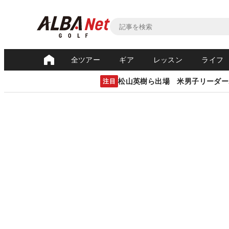
全ツアー
ギア
レッスン
ライフ
松山英樹ら出場 米男子リーダー
注目