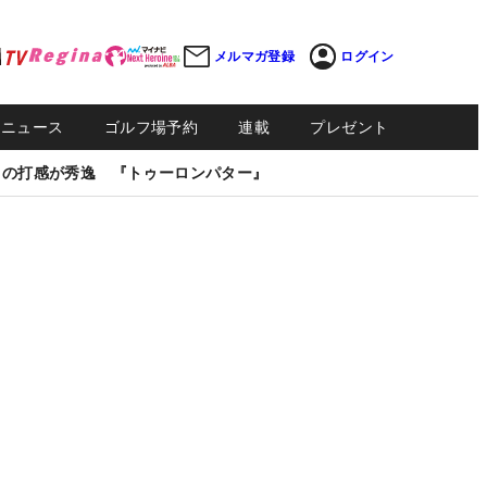
メルマガ登録
ログイン
Sニュース
ゴルフ場予約
連載
プレゼント
しの打感が秀逸 『トゥーロンパター』