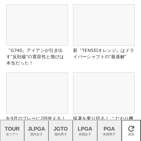
『G740』アイアンが引き出
新『TENSEIオレンジ』はドラ
す“反則級”の寛容性と飛びは
イバーシャフトの“最適解”
本当だった！
8-9月のプレーに2回使える！
猛暑を乗り切る！ こだわり機
コース限定2,000円クーポン
能派パンツ4選
TOUR
JLPGA
JGTO
LPGA
PGA
閉じる
配布中！
全ツアー
国内女子
国内男子
米国女子
米国男子
更新