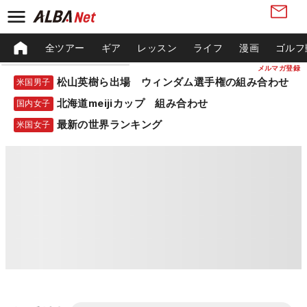
全ツアー
ギア
レッスン
ライフ
漫画
ゴルフ
メルマガ登録
松山英樹ら出場 ウィンダム選手権の組み合わせ
米国男子
北海道meijiカップ 組み合わせ
国内女子
最新の世界ランキング
米国女子