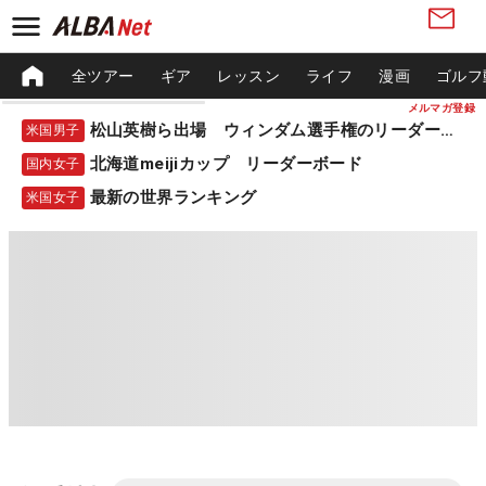
全ツアー
ギア
レッスン
ライフ
漫画
ゴルフ
メルマガ登録
松山英樹ら出場 ウィンダム選手権のリーダーボード
米国男子
北海道meijiカップ リーダーボード
国内女子
最新の世界ランキング
米国女子