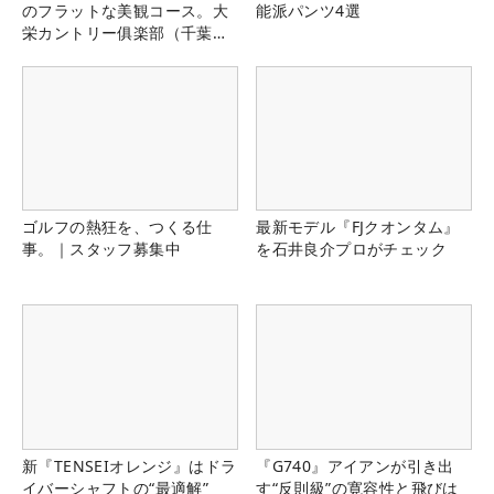
のフラットな美観コース。大
能派パンツ4選
栄カントリー俱楽部（千葉
県）
ゴルフの熱狂を、つくる仕
最新モデル『FJクオンタム』
事。｜スタッフ募集中
を石井良介プロがチェック
新『TENSEIオレンジ』はドラ
『G740』アイアンが引き出
イバーシャフトの“最適解”
す“反則級”の寛容性と飛びは