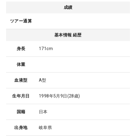
成績
ツアー通算
基本情報 経歴
身長
171cm
体重
血液型
A型
生年月日
1998年5月9日
(28歳)
国籍
日本
出身地
岐阜県