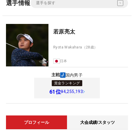
選手情報
若原亮太
Ryota Wakahara
（28歳）
日本
主戦
国内男子
賞金ランキング
61
位
¥4,255,193
プロフィール
大会成績/スタッツ