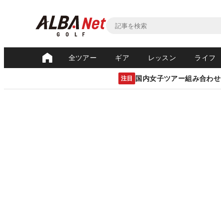
全ツアー
ギア
レッスン
ライフ
国内女子ツアー組み合わせ
注目