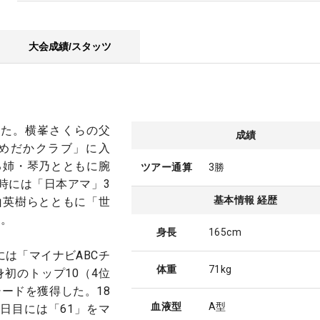
大会成績/スタッツ
った。横峯さくらの父
成績
めだかクラブ」に入
る姉・琴乃とともに腕
ツアー通算
3勝
時には「日本アマ」3
基本情報 経歴
山英樹らとともに「世
た。
身長
165cm
には「マイナビABCチ
体重
71kg
初のトップ10（4位
ードを獲得した。18
血液型
A型
日目には「61」をマ