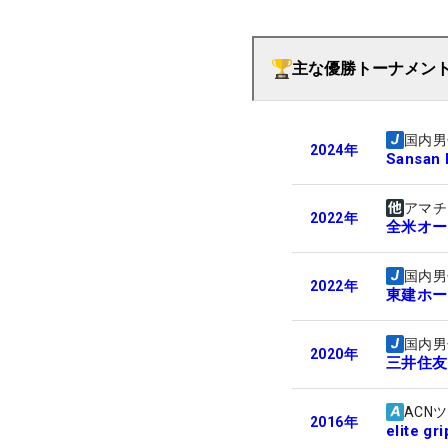
主な優勝トーナメン
国内男
2024
年
Sans
アマチ
2022
年
全米オー
国内男
2022
年
東建ホー
国内男
2020
年
三井住友
ACN
2016
年
elite gr