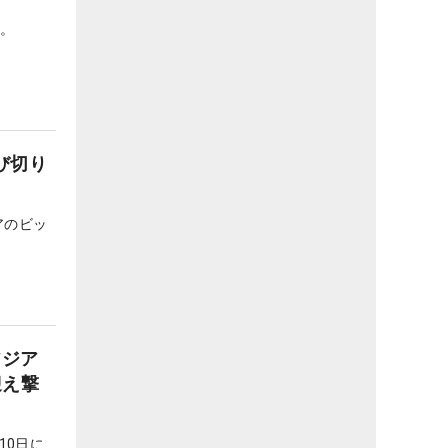
。
び切り
アのビッ
アジア
迎え撃
10日に