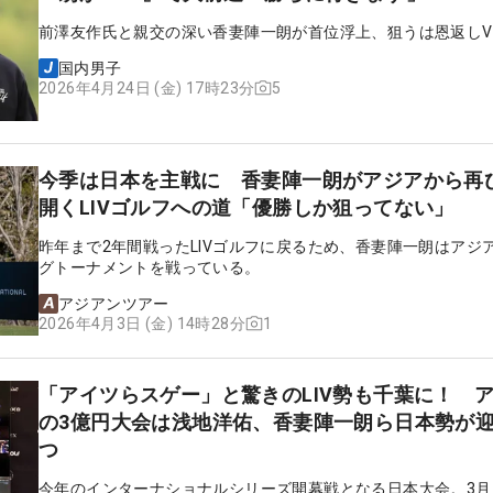
前澤友作氏と親交の深い香妻陣一朗が首位浮上、狙うは恩返しV
国内男子
5
2026年4月24日 (金) 17時23分
今季は日本を主戦に 香妻陣一朗がアジアから再
開くLIVゴルフへの道「優勝しか狙ってない」
昨年まで2年間戦ったLIVゴルフに戻るため、香妻陣一朗はアジ
グトーナメントを戦っている。
アジアンツアー
1
2026年4月3日 (金) 14時28分
「アイツらスゲー」と驚きのLIV勢も千葉に！ 
の3億円大会は浅地洋佑、香妻陣一朗ら日本勢が
つ
今年のインターナショナルシリーズ開幕戦となる日本大会。3月