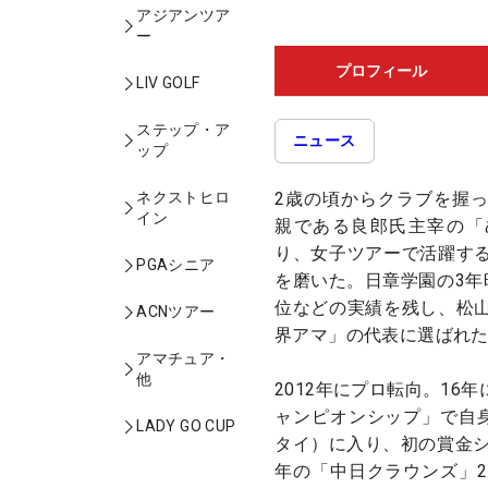
アジアンツア
ー
プロフィール
LIV GOLF
ステップ・ア
ニュース
ップ
2歳の頃からクラブを握
ネクストヒロ
イン
親である良郎氏主宰の「
り、女子ツアーで活躍す
PGAシニア
を磨いた。日章学園の3年
位などの実績を残し、松
ACNツアー
界アマ」の代表に選ばれ
アマチュア・
他
2012年にプロ転向。16年
ャンピオンシップ」で自身
LADY GO CUP
タイ）に入り、初の賞金シ
年の「中日クラウンズ」2