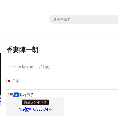
香妻陣一朗
Jinichiro Kozuma
（32歳）
日本
主戦
国内男子
賞金ランキング
15
位
¥16,886,347