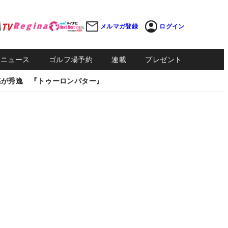
メルマガ登録
ログイン
Sニュース
ゴルフ場予約
連載
プレゼント
感が秀逸 『トゥーロンパター』