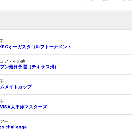
ト
子
an KBCオーガスタゴルフトーナメント
ュア・その他
プン最終予選（テキサス州）
子
ムメイトカップ
子
VISA太平洋マスターズ
ツアー
ips challenge