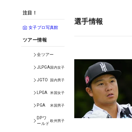
注目！
選手情報
女子プロ写真館
ツアー情報
全ツアー
JLPGA
国内女子
JGTO
国内男子
LPGA
米国女子
PGA
米国男子
DPワ
欧州男子
ールド