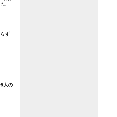
した。
得ならず
5人の