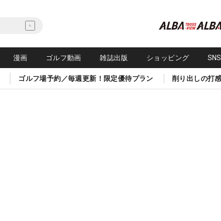
漫画
ゴルフ動画
雑誌出版
ショッピング
SN
ゴルフ場予約／毎週更新！限定優待プラン
削り出しの打