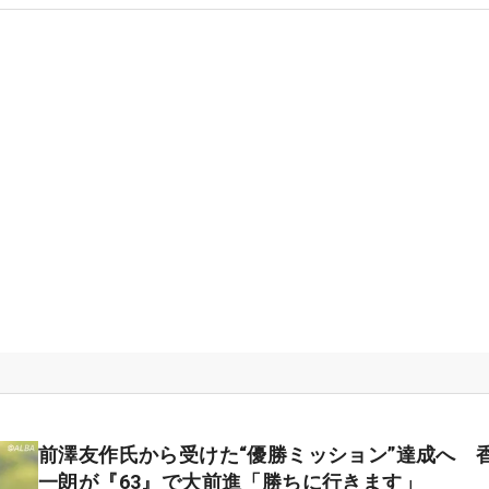
前澤友作氏から受けた“優勝ミッション”達成へ 
一朗が『63』で大前進「勝ちに行きます」