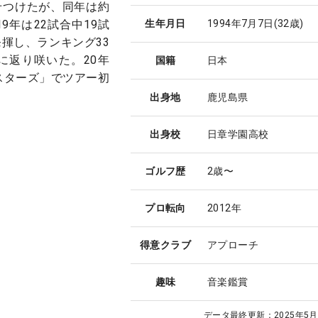
せつけたが、同年は約
9年は22試合中19試
生年月日
1994年7月7日
(32歳)
揮し、ランキング33
に返り咲いた。20年
国籍
日本
マスターズ」でツアー初
出身地
鹿児島県
出身校
日章学園高校
ゴルフ歴
2歳〜
プロ転向
2012年
得意クラブ
アプローチ
趣味
音楽鑑賞
データ最終更新：
2025年5月