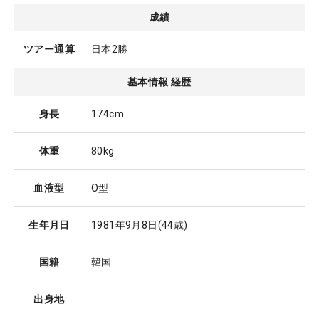
成績
ツアー通算
日本2勝
基本情報 経歴
身長
174cm
体重
80kg
血液型
O型
生年月日
1981年9月8日
(44歳)
国籍
韓国
出身地