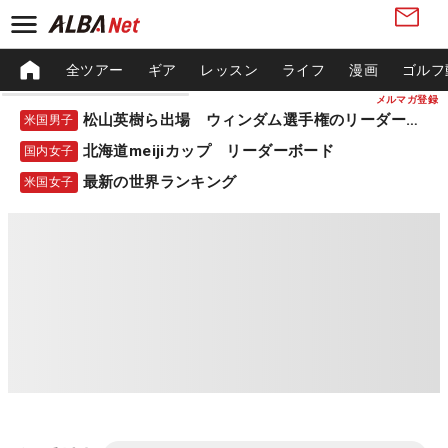
全ツアー
ギア
レッスン
ライフ
漫画
ゴルフ
メルマガ登録
松山英樹ら出場 ウィンダム選手権のリーダーボード
米国男子
北海道meijiカップ リーダーボード
国内女子
最新の世界ランキング
米国女子