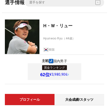
選手情報
H・W・リュー
Hyunwoo Ryu
（44歳）
韓国
主戦
国内男子
賞金ランキング
62
位
¥3,980,906
プロフィール
大会成績/スタッツ