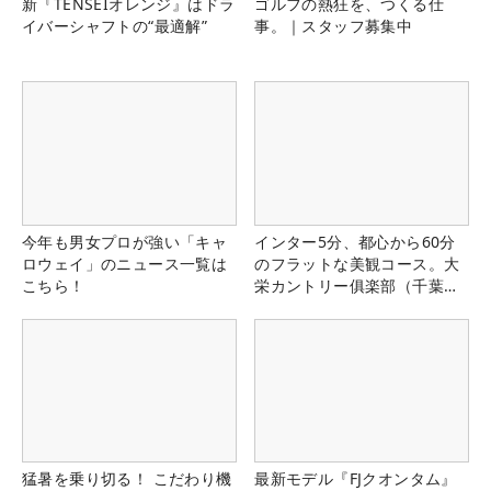
新『TENSEIオレンジ』はドラ
ゴルフの熱狂を、つくる仕
イバーシャフトの“最適解”
事。｜スタッフ募集中
今年も男女プロが強い「キャ
インター5分、都心から60分
ロウェイ」のニュース一覧は
のフラットな美観コース。大
こちら！
栄カントリー俱楽部（千葉
県）
猛暑を乗り切る！ こだわり機
最新モデル『FJクオンタム』