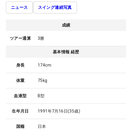
ニュース
スイング連続写真
成績
ツアー通算
3勝
基本情報 経歴
身長
174cm
体重
75kg
血液型
B型
生年月日
1991年7月16日
(35歳)
国籍
日本