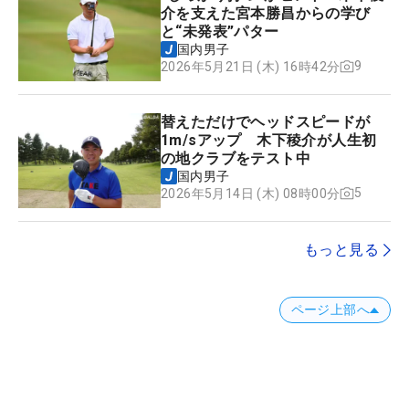
介を支えた宮本勝昌からの学び
と“未発表”パター
国内男子
9
2026年5月21日 (木) 16時42分
替えただけでヘッドスピードが
1m/sアップ 木下稜介が人生初
の地クラブをテスト中
国内男子
5
2026年5月14日 (木) 08時00分
もっと見る
ページ上部へ