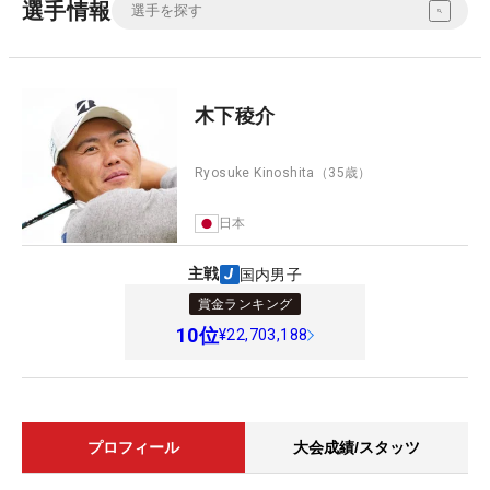
選手情報
木下稜介
Ryosuke Kinoshita
（35歳）
日本
主戦
国内男子
賞金ランキング
10
位
¥22,703,188
プロフィール
大会成績/スタッツ