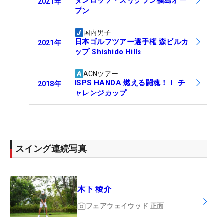
ダンロップ・スリクソン福島オー
2021
年
プン
国内男子
日本ゴルフツアー選手権 森ビルカ
2021
年
ップ Shishido Hills
ACNツアー
ISPS HANDA 燃える闘魂！！ チ
2018
年
ャレンジカップ
スイング連続写真
木下 稜介
フェアウェイウッド
正面