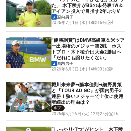
た」 木下稜介がBSの未発表1W＆
アイアン投入で目指す2年ぶりV
国内男子
4
2026年7月1日 (水) 18時16分
”優勝副賞”はBMW高級車＆米ツア
ー出場権のメジャー第2戦 ホス
トプロ・木下稜介は大会2勝目へ
「だれにも譲りたくない」
国内男子
5
2026年6月3日 (水) 14時00分
堀川未来夢➡藤本佳則➡細野勇策
と『TOUR AD GC』が国内男子3
連勝！狭いメジャーで上位に使用
者続出の理由は？
ギア
16
2026年5月26日 (火) 12時25分
“しっかり打つ”がヒント 木下稜