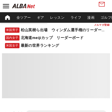
全ツアー
ギア
レッスン
ライフ
漫画
ゴルフ
メルマガ登録
松山英樹ら出場 ウィンダム選手権のリーダーボード
米国男子
北海道meijiカップ リーダーボード
国内女子
最新の世界ランキング
米国女子