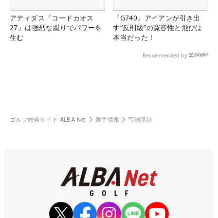
アディダス『コードカオス
『G740』アイアンが引き出
27』は強烈な蹴りでパワーを
す“反則級”の寛容性と飛びは
生む
本当だった！
Recommended by
ゴルフ総合サイト ALBA Net
選手情報
弓削淳詩