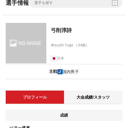
選手情報
弓削淳詩
Atsushi Yuge
（34歳）
日本
主戦
国内男子
プロフィール
大会成績/スタッツ
成績