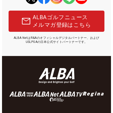
ALBAゴルフニュース
メルマガ登録はこちら
ALBA NetはR&Aのオフィシャルデジタルパートナー、および
USLPGAの日本公式サイトパートナーです。