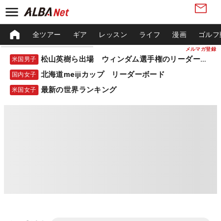
全ツアー
ギア
レッスン
ライフ
漫画
ゴルフ
メルマガ登録
松山英樹ら出場 ウィンダム選手権のリーダーボード
米国男子
北海道meijiカップ リーダーボード
国内女子
最新の世界ランキング
米国女子