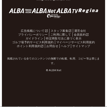
広告掲載について
スタッフ募集
運営会社
プライバシーポリシー
ご利用に際して
会員規約
ガイドライン
特定商取引法に基づく表示
ゴルフ場予約サービス利用規約
マイページサービス利用規約
ポイント利用規約
お問合せ
ヘルプ
サイトマップ
掲載されている全てのコンテンツの無断での転載、転用、コピー等は禁じま
す。
© ALBA Net