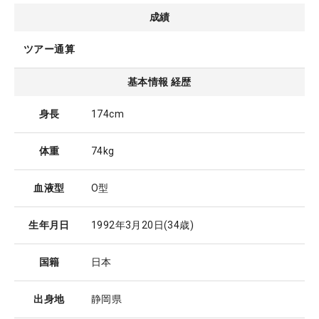
成績
ツアー通算
基本情報 経歴
身長
174cm
体重
74kg
血液型
O型
生年月日
1992年3月20日
(34歳)
国籍
日本
出身地
静岡県