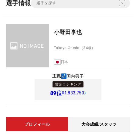
選手情報
小野田享也
Takaya Onoda
（34歳）
日本
主戦
国内男子
賞金ランキング
89
位
¥1,833,750
プロフィール
大会成績/スタッツ