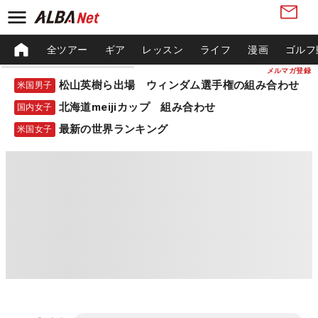
全ツアー
ギア
レッスン
ライフ
漫画
ゴルフ
メルマガ登録
松山英樹ら出場 ウィンダム選手権の組み合わせ
米国男子
北海道meijiカップ 組み合わせ
国内女子
最新の世界ランキング
米国女子