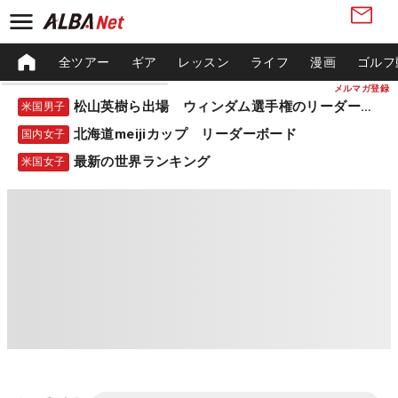
全ツアー
ギア
レッスン
ライフ
漫画
ゴルフ
メルマガ登録
松山英樹ら出場 ウィンダム選手権のリーダーボード
米国男子
北海道meijiカップ リーダーボード
国内女子
最新の世界ランキング
米国女子