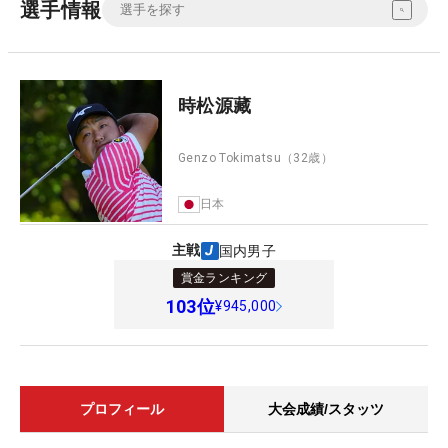
選手情報
時松源藏
Genzo Tokimatsu
（32歳）
日本
主戦
国内男子
賞金ランキング
103
位
¥945,000
プロフィール
大会成績/スタッツ