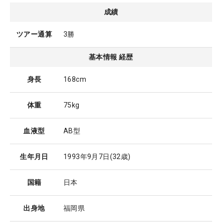
成績
ツアー通算
3勝
基本情報 経歴
身長
168cm
体重
75kg
血液型
AB型
生年月日
1993年9月7日
(32歳)
国籍
日本
出身地
福岡県