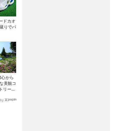
ードカオ
な蹴りでパ
都心から
トな美観コ
トリー俱
by