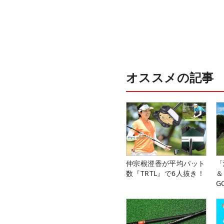
オススメの記事
仲宗根澄香が平均パット
「
数『TRTL』で6人抜き！
＆
G
料