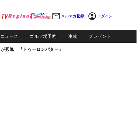
メルマガ登録
ログイン
Sニュース
ゴルフ場予約
連載
プレゼント
感が秀逸 『トゥーロンパター』