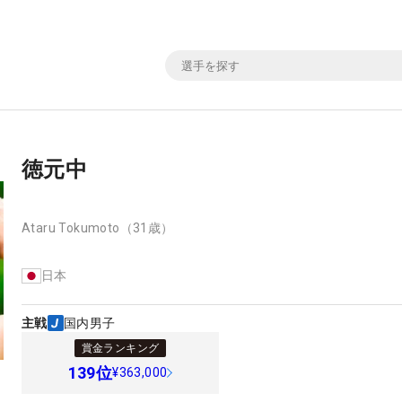
徳元中
Ataru Tokumoto
（31歳）
日本
主戦
国内男子
賞金ランキング
139
位
¥363,000