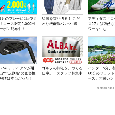
-9月のプレーに2回使え
猛暑を乗り切る！ こだ
アディダス『コ
！コース限定2,000円
わり機能派パンツ4選
ス27』は強烈
ーポン配布中！
ワーを生む
G740』アイアンが引
ゴルフの熱狂を、つくる
インター5分、
出す“反則級”の寛容性
仕事。｜スタッフ募集中
60分のフラッ
飛びは本当だった！
ース。大栄カン
楽部（千葉県）
Recommended 