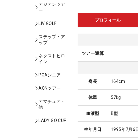
アジアンツア
ー
プロフィール
LIV GOLF
ステップ・ア
ップ
ツアー通算
ネクストヒロ
イン
PGAシニア
身長
164cm
ACNツアー
体重
57kg
アマチュア・
他
血液型
B型
LADY GO CUP
生年月日
1995年7月6