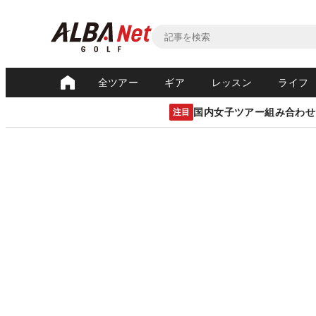
全ツアー
ギア
レッスン
ライフ
国内女子ツアー組み合わせ
注目