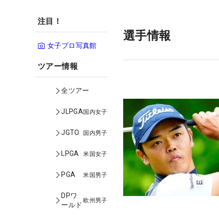
注目！
選手情報
女子プロ写真館
ツアー情報
全ツアー
JLPGA
国内女子
JGTO
国内男子
LPGA
米国女子
PGA
米国男子
DPワ
欧州男子
ールド