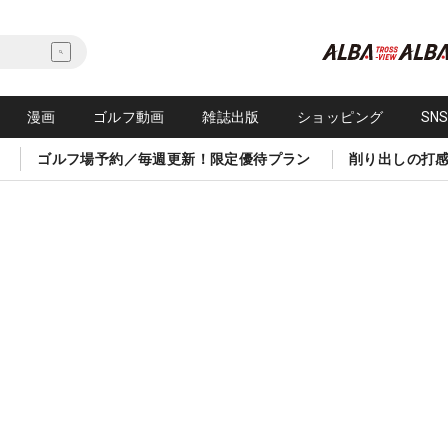
漫画
ゴルフ動画
雑誌出版
ショッピング
SN
ゴルフ場予約／毎週更新！限定優待プラン
削り出しの打