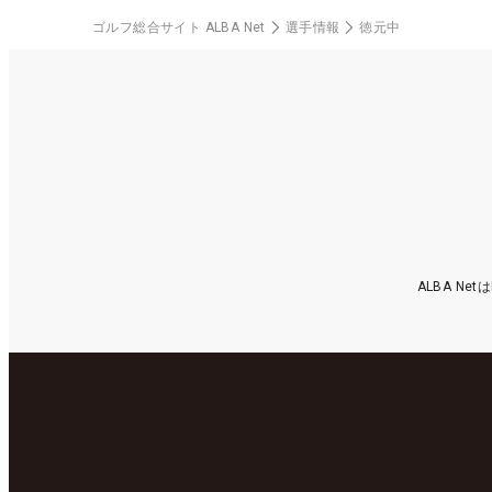
ゴルフ総合サイト ALBA Net
選手情報
徳元中
ALBA N