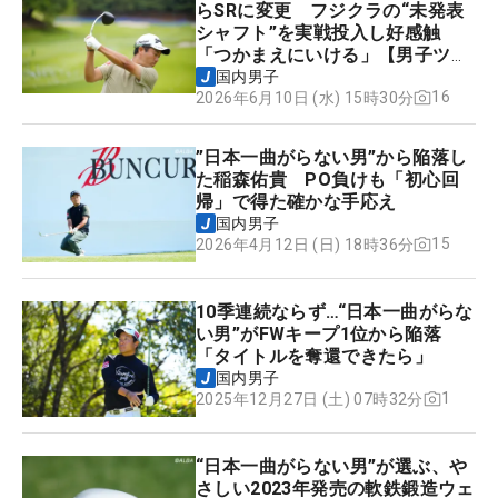
らSRに変更 フジクラの“未発表
シャフト”を実戦投入し好感触
「つかまえにいける」【男子ツア
ーのヒトネタ！】
国内男子
16
2026年6月10日 (水) 15時30分
”日本一曲がらない男”から陥落し
た稲森佑貴 PO負けも「初心回
帰」で得た確かな手応え
国内男子
15
2026年4月12日 (日) 18時36分
10季連続ならず…“日本一曲がらな
い男”がFWキープ1位から陥落
「タイトルを奪還できたら」
国内男子
1
2025年12月27日 (土) 07時32分
“日本一曲がらない男”が選ぶ、や
さしい2023年発売の軟鉄鍛造ウェ