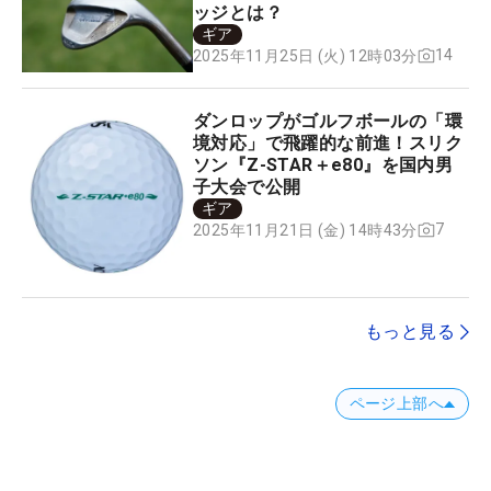
ッジとは？
ギア
14
2025年11月25日 (火) 12時03分
ダンロップがゴルフボールの「環
境対応」で飛躍的な前進！スリク
ソン『Z-STAR＋e80』を国内男
子大会で公開
ギア
7
2025年11月21日 (金) 14時43分
もっと見る
ページ上部へ