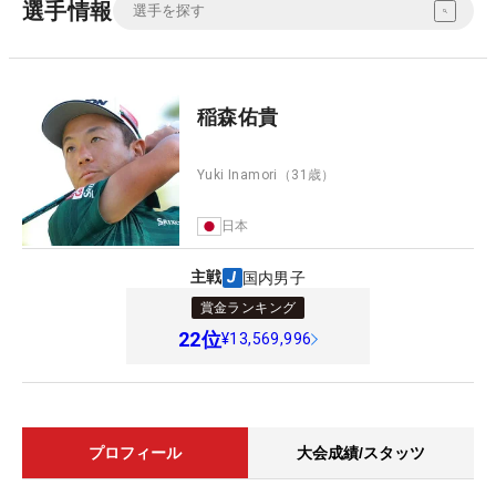
選手情報
稲森佑貴
Yuki Inamori
（31歳）
日本
主戦
国内男子
賞金ランキング
22
位
¥13,569,996
プロフィール
大会成績/スタッツ