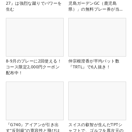
27』は強烈な蹴りでパワーを
児島ガーデンGC（鹿児島
生む
県）」の無料プレー券が当た
る！！
8-9月のプレーに2回使える！
仲宗根澄香が平均パット数
コース限定2,000円クーポン
『TRTL』で6人抜き！
配布中！
『G740』アイアンが引き出
スイスの叡智が生んだTPTシ
す“反則級”の寛容性と飛びは
ャフトで、ゴルフを異次元の