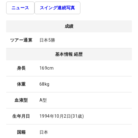
ニュース
スイング連続写真
成績
ツアー通算
日本5勝
基本情報 経歴
身長
169cm
体重
68kg
血液型
A型
生年月日
1994年10月2日
(31歳)
国籍
日本