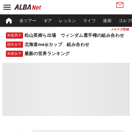
全ツアー
ギア
レッスン
ライフ
漫画
ゴルフ
メルマガ登録
松山英樹ら出場 ウィンダム選手権の組み合わせ
米国男子
北海道meijiカップ 組み合わせ
国内女子
最新の世界ランキング
米国女子