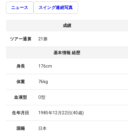
ニュース
スイング連続写真
成績
ツアー通算
21勝
基本情報 経歴
身長
176cm
体重
76kg
血液型
O型
生年月日
1985年12月22日
(40歳)
国籍
日本