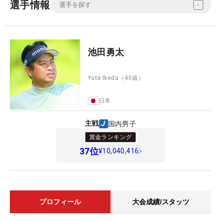
選手情報
池田勇太
Yuta Ikeda
（40歳）
日本
主戦
国内男子
賞金ランキング
37
位
¥10,040,416
プロフィール
大会成績/スタッツ