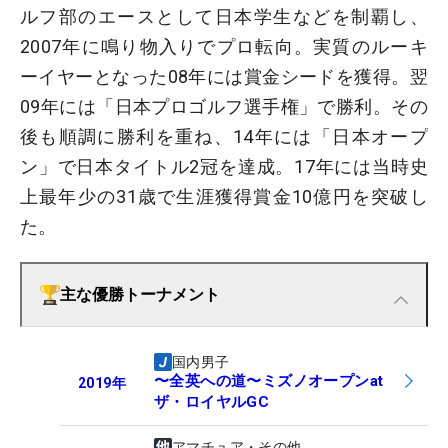
ルフ部のエースとして日本学生などを制覇し、
2007年に鳴り物入りでプロ転向。実質のルーキ
ーイヤーとなった08年には賞金シードを獲得。翌
09年には「日本プロゴルフ選手権」で勝利。その
後も順調に勝利を重ね、14年には「日本オープ
ン」で日本タイトル2冠を達成。17年には当時史
上最年少の31歳で生涯獲得賞金10億円を突破し
た。
主な優勝トーナメント
国内男子
〜全英への道〜ミズノオープンat
2019
年
ザ・ロイヤルGC
アマチュア・その他