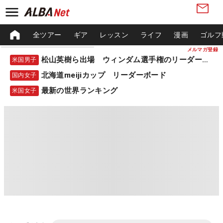
全ツアー
ギア
レッスン
ライフ
漫画
ゴルフ
メルマガ登録
松山英樹ら出場 ウィンダム選手権のリーダーボード
米国男子
北海道meijiカップ リーダーボード
国内女子
最新の世界ランキング
米国女子