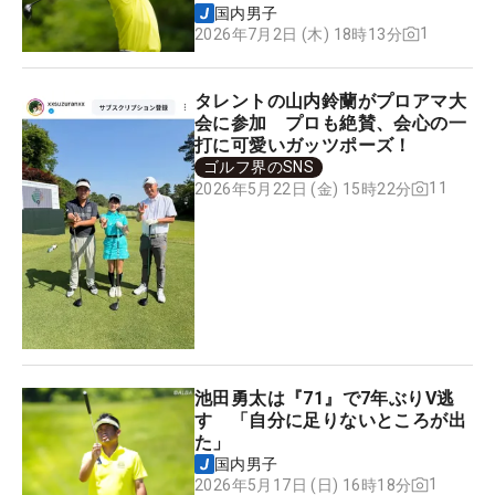
国内男子
1
2026年7月2日 (木) 18時13分
タレントの山内鈴蘭がプロアマ大
会に参加 プロも絶賛、会心の一
打に可愛いガッツポーズ！
ゴルフ界のSNS
11
2026年5月22日 (金) 15時22分
池田勇太は『71』で7年ぶりV逃
す 「自分に足りないところが出
た」
国内男子
1
2026年5月17日 (日) 16時18分