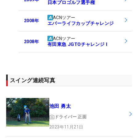
日本プロゴルフ選手権
ACNツアー
2008
年
エバーライフカップチャレンジ
ACNツアー
2008
年
有田東急 JGTOチャレンジ I
スイング連続写真
池田 勇太
ドライバー
正面
2023年11月21日