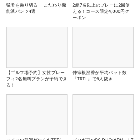
猛暑を乗り切る！ こだわり機
2組7名以上のプレーに2回使
能派パンツ4選
える！コース限定4,000円ク
ーポン
【ゴルフ場予約】女性プレー
仲宗根澄香が平均パット数
フィ2名無料プランが予約でき
『TRTL』で6人抜き！
る！
スイスの叡智が生んだTPTシ
プロギアのRS DUOはFW・UT