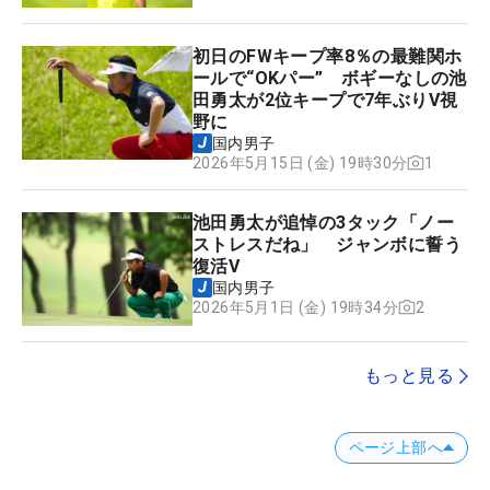
初日のFWキープ率8％の最難関ホ
ールで“OKパー” ボギーなしの池
田勇太が2位キープで7年ぶりV視
野に
国内男子
1
2026年5月15日 (金) 19時30分
池田勇太が追悼の3タック「ノー
ストレスだね」 ジャンボに誓う
復活V
国内男子
2
2026年5月1日 (金) 19時34分
もっと見る
ページ上部へ