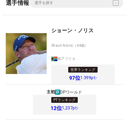
選手情報
ショーン・ノリス
Shaun Norris
（44歳）
南アフリカ
世界ランキング
97
位
1.399pt
主戦
DPワールド
PTランキング
12
位
1,237pt