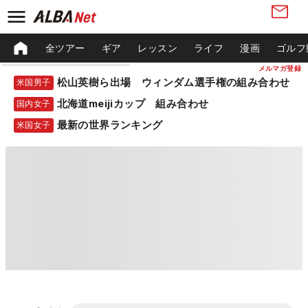
全ツアー
ギア
レッスン
ライフ
漫画
ゴルフ
メルマガ登録
松山英樹ら出場 ウィンダム選手権の組み合わせ
米国男子
北海道meijiカップ 組み合わせ
国内女子
最新の世界ランキング
米国女子