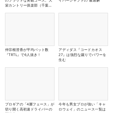
のフラットな美観コース。大
イバーシャフトの“最適解”
栄カントリー俱楽部（千葉
県）
仲宗根澄香が平均パット数
アディダス『コードカオス
『TRTL』で6人抜き！
27』は強烈な蹴りでパワーを
生む
プロギアの「4層フェース」が
今年も男女プロが強い「キャ
切り開く高初速ドライバーの
ロウェイ」のニュース一覧は