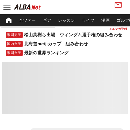
全ツアー
ギア
レッスン
ライフ
漫画
ゴルフ
メルマガ登録
松山英樹ら出場 ウィンダム選手権の組み合わせ
米国男子
北海道meijiカップ 組み合わせ
国内女子
最新の世界ランキング
米国女子