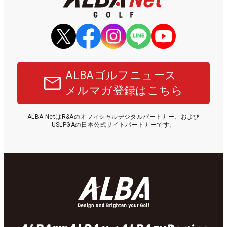
ALBAゴルフニュース
メルマガ登録はこちら
ALBA NetはR&Aのオフィシャルデジタルパートナー、および
USLPGAの日本公式サイトパートナーです。