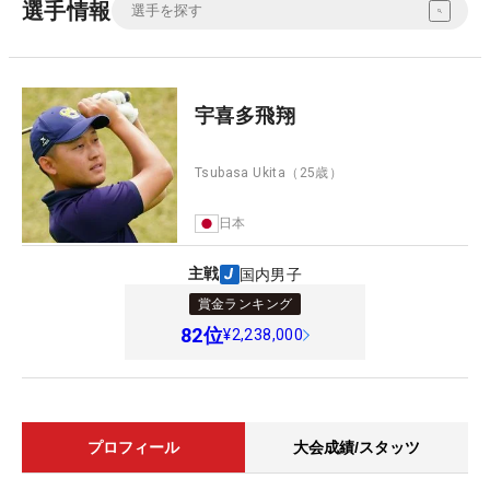
選手情報
宇喜多飛翔
Tsubasa Ukita
（25歳）
日本
主戦
国内男子
賞金ランキング
82
位
¥2,238,000
プロフィール
大会成績/スタッツ