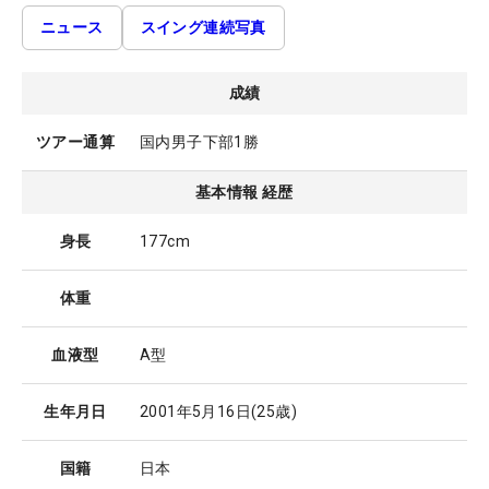
ニュース
スイング連続写真
成績
ツアー通算
国内男子下部1勝
基本情報 経歴
身長
177cm
体重
血液型
A型
生年月日
2001年5月16日
(25歳)
国籍
日本