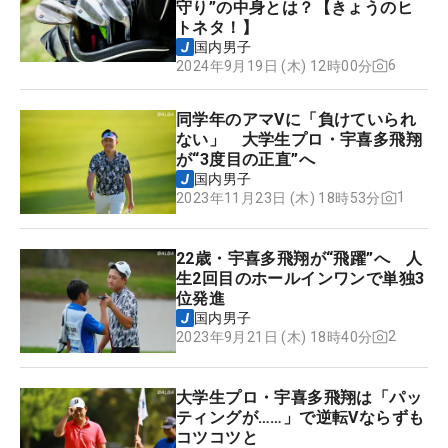
守り”の中身とは？【きょうのヒ
トネタ！】
国内男子
6
2024年9月19日 (木) 12時00分
同学年のアマVに「負けていられ
ない」 大学生プロ・宇喜多飛翔
が“3度目の正直”へ
国内男子
1
2023年11月23日 (木) 18時53分
22歳・宇喜多飛翔が“飛躍”へ 人
生2回目のホールインワンで単独3
位発進
国内男子
2
2023年9月21日 (木) 18時40分
大学生プロ・宇喜多飛翔は「パッ
ティングが……」で逆転Vならずも
コツコツと