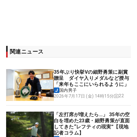
関連ニュース
35年ぶり快挙Vの細野勇策に副賞
贈呈 ダイヤ入りメダルなど授与
「来年もここにいられるように」
国内男子
22
2026年7月17日 (金) 14時15分
「左打席が増えたら…」 35年の空
白を埋めた23歳・細野勇策が直面
してきた“レフティの現実”【現地
記者コラム】