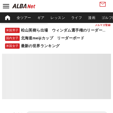
全ツアー
ギア
レッスン
ライフ
漫画
ゴルフ
メルマガ登録
松山英樹ら出場 ウィンダム選手権のリーダーボード
米国男子
北海道meijiカップ リーダーボード
国内女子
最新の世界ランキング
米国女子