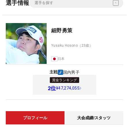
選手情報
細野勇策
Yusaku Hosono
（23歳）
日本
主戦
国内男子
賞金ランキング
2
位
¥47,274,055
プロフィール
大会成績/スタッツ