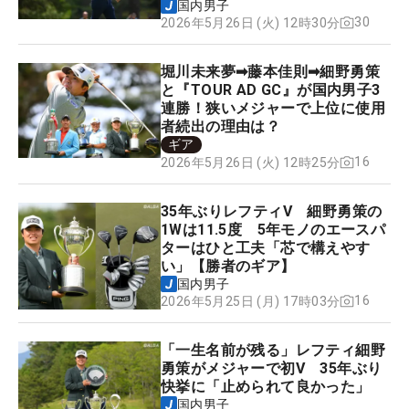
国内男子
30
2026年5月26日 (火) 12時30分
堀川未来夢➡藤本佳則➡細野勇策
と『TOUR AD GC』が国内男子3
連勝！狭いメジャーで上位に使用
者続出の理由は？
ギア
16
2026年5月26日 (火) 12時25分
35年ぶりレフティV 細野勇策の
1Wは11.5度 5年モノのエースパ
ターはひと工夫「芯で構えやす
い」【勝者のギア】
国内男子
16
2026年5月25日 (月) 17時03分
「一生名前が残る」レフティ細野
勇策がメジャーで初V 35年ぶり
快挙に「止められて良かった」
国内男子