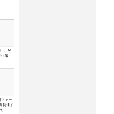
！ こだ
ツ4選
層フェー
高初速ド
代