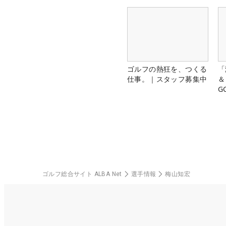
ゴルフの熱狂を、つくる
「
仕事。｜スタッフ募集中
＆
G
料
ゴルフ総合サイト ALBA Net
選手情報
梅山知宏