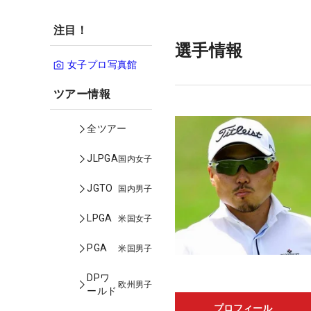
注目！
選手情報
女子プロ写真館
ツアー情報
全ツアー
JLPGA
国内女子
JGTO
国内男子
LPGA
米国女子
PGA
米国男子
DPワ
欧州男子
ールド
プロフィール