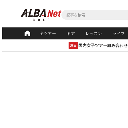
全ツアー
ギア
レッスン
ライフ
国内女子ツアー組み合わせ
注目