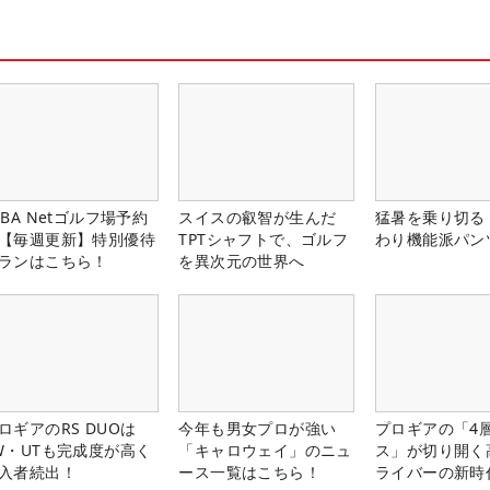
LBA Netゴルフ場予約
スイスの叡智が生んだ
猛暑を乗り切る
【毎週更新】特別優待
TPTシャフトで、ゴルフ
わり機能派パン
ランはこちら！
を異次元の世界へ
ロギアのRS DUOは
今年も男女プロが強い
プロギアの「4
W・UTも完成度が高く
「キャロウェイ」のニュ
ス」が切り開く
入者続出！
ース一覧はこちら！
ライバーの新時