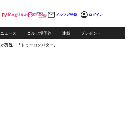
メルマガ登録
ログイン
Sニュース
ゴルフ場予約
連載
プレゼント
感が秀逸 『トゥーロンパター』