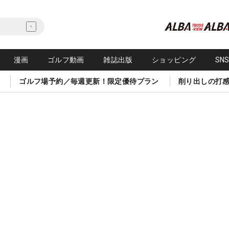
漫画
ゴルフ動画
雑誌出版
ショッピング
SN
ゴルフ場予約／毎週更新！限定優待プラン
削り出しの打