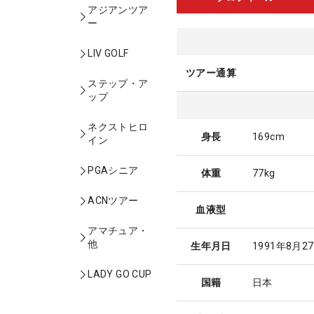
アジアンツア
ー
LIV GOLF
ツアー通算
ステップ・ア
ップ
ネクストヒロ
身長
169cm
イン
PGAシニア
体重
77kg
ACNツアー
血液型
アマチュア・
他
生年月日
1991年8月2
LADY GO CUP
国籍
日本