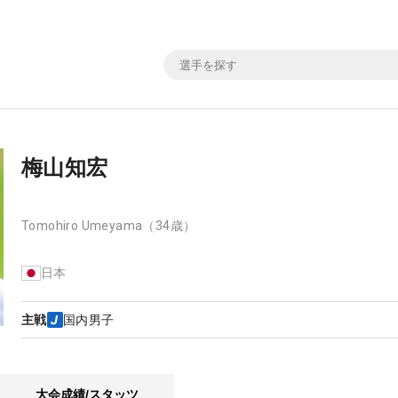
梅山知宏
Tomohiro Umeyama
（34歳）
日本
主戦
国内男子
大会成績/スタッツ