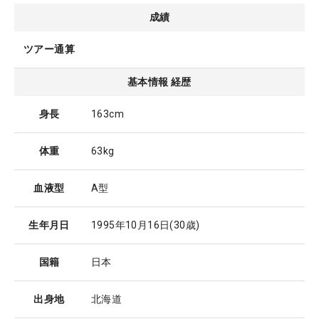
成績
ツアー通算
基本情報 経歴
身長
163cm
体重
63kg
血液型
A型
生年月日
1995年10月16日
(30歳)
国籍
日本
出身地
北海道