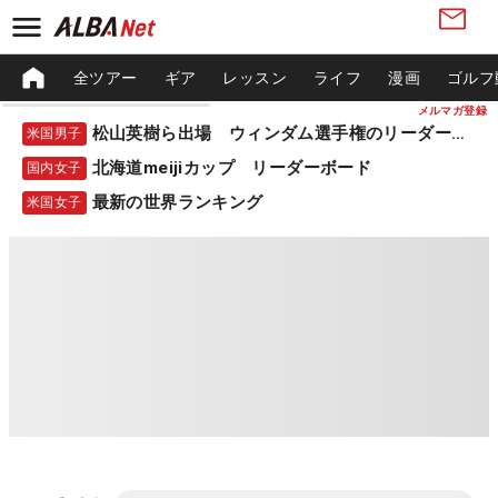
全ツアー
ギア
レッスン
ライフ
漫画
ゴルフ
メルマガ登録
松山英樹ら出場 ウィンダム選手権のリーダーボード
米国男子
北海道meijiカップ リーダーボード
国内女子
最新の世界ランキング
米国女子