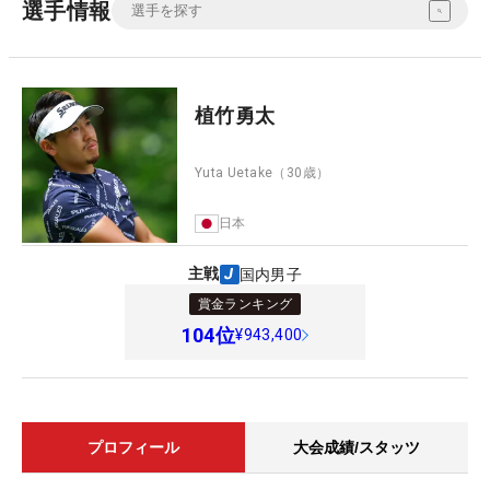
選手情報
植竹勇太
Yuta Uetake
（30歳）
日本
主戦
国内男子
賞金ランキング
104
位
¥943,400
プロフィール
大会成績/スタッツ