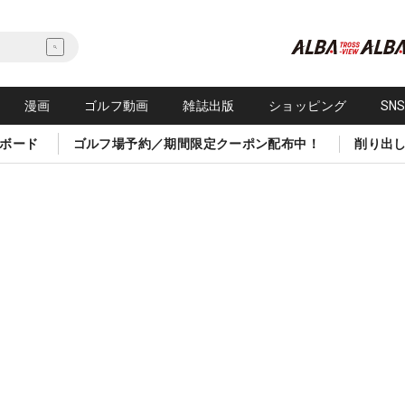
漫画
ゴルフ動画
雑誌出版
ショッピング
SN
ボード
ゴルフ場予約／期間限定クーポン配布中！
削り出