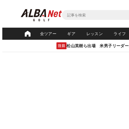
全ツアー
ギア
レッスン
ライフ
松山英樹ら出場 米男子リーダー
注目