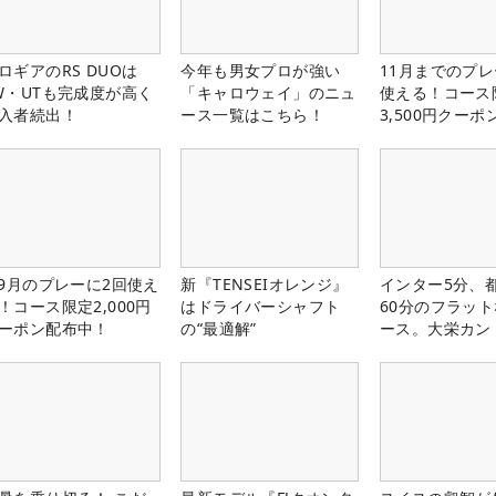
ロギアのRS DUOは
今年も男女プロが強い
11月までのプレ
W・UTも完成度が高く
「キャロウェイ」のニュ
使える！コース
入者続出！
ース一覧はこちら！
3,500円クーポ
中！
-9月のプレーに2回使え
新『TENSEIオレンジ』
インター5分、
！コース限定2,000円
はドライバーシャフト
60分のフラッ
ーポン配布中！
の“最適解”
ース。大栄カン
楽部（千葉県）