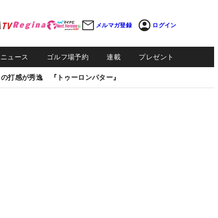
メルマガ登録
ログイン
Sニュース
ゴルフ場予約
連載
プレゼント
しの打感が秀逸 『トゥーロンパター』