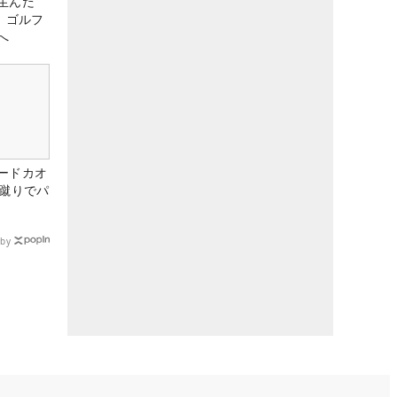
生んだ
、ゴルフ
へ
ードカオ
な蹴りでパ
by