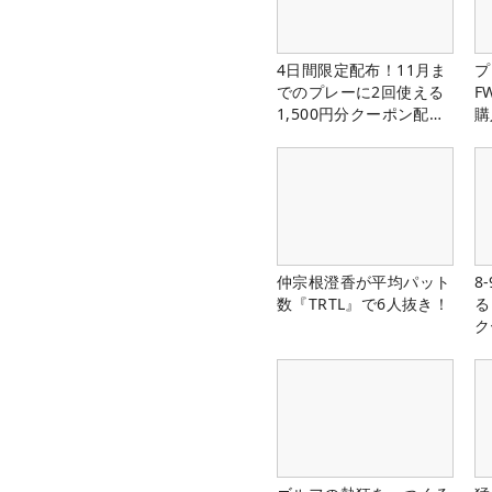
4日間限定配布！11月ま
プ
でのプレーに2回使える
F
1,500円分クーポン配布
購
中！
仲宗根澄香が平均パット
8
数『TRTL』で6人抜き！
る
ク