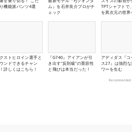
暑を乗り切る！ こだ
最新モデル『FJクオンタ
スイスの叡智が
り機能派パンツ4選
ム』を石井良介プロがチ
TPTシャフトで
ェック
を異次元の世界
クストヒロイン選手と
『G740』アイアンが引
アディダス『コ
ウンドできるチャン
き出す“反則級”の寛容性
ス27』は強烈
！詳しくはこちら！
と飛びは本当だった！
ワーを生む
Recommended 