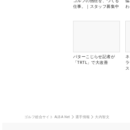
ゴルフの熱狂を、つくる
猛
仕事。｜スタッフ募集中
わ
パターこじらせ記者が
ネ
「TRTL」で大改善
ラ
ス
ゴルフ総合サイト ALBA Net
選手情報
大内智文