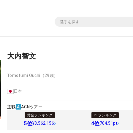
大内智文
Tomofumi Ouchi
（29歳）
日本
主戦
ACNツアー
賞金ランキング
PTランキング
5
位
4
位
¥3,562,156
704.51pt