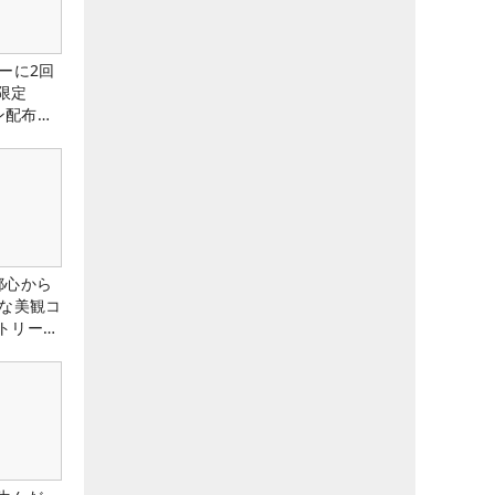
ーに2回
限定
ン配布
都心から
トな美観コ
トリー俱