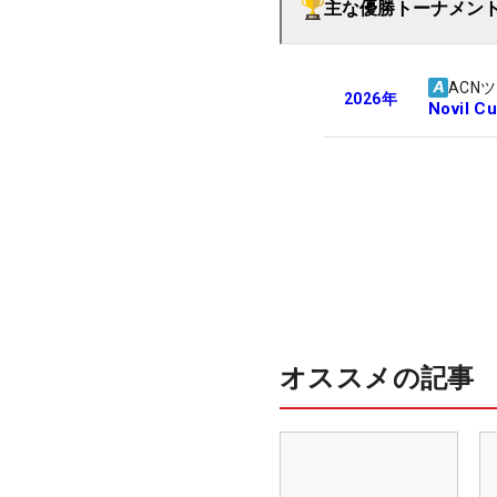
主な優勝トーナメン
ACN
2026
年
Novil C
オススメの記事