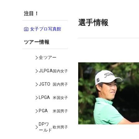
注目！
選手情報
女子プロ写真館
ツアー情報
全ツアー
JLPGA
国内女子
JGTO
国内男子
LPGA
米国女子
PGA
米国男子
DPワ
欧州男子
ールド