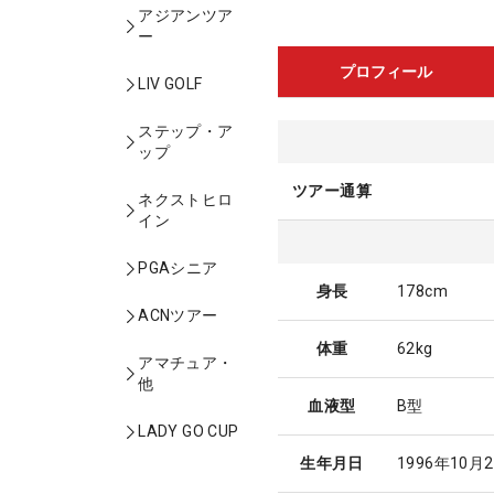
アジアンツア
ー
プロフィール
LIV GOLF
ステップ・ア
ップ
ツアー通算
ネクストヒロ
イン
PGAシニア
身長
178cm
ACNツアー
体重
62kg
アマチュア・
他
血液型
B型
LADY GO CUP
生年月日
1996年10月