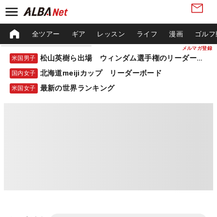
全ツアー
ギア
レッスン
ライフ
漫画
ゴルフ
メルマガ登録
松山英樹ら出場 ウィンダム選手権のリーダーボード
米国男子
北海道meijiカップ リーダーボード
国内女子
最新の世界ランキング
米国女子