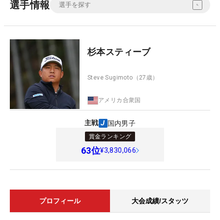
選手情報
杉本スティーブ
Steve Sugimoto
（27歳）
アメリカ合衆国
主戦
国内男子
賞金ランキング
63
位
¥3,830,066
プロフィール
大会成績/スタッツ