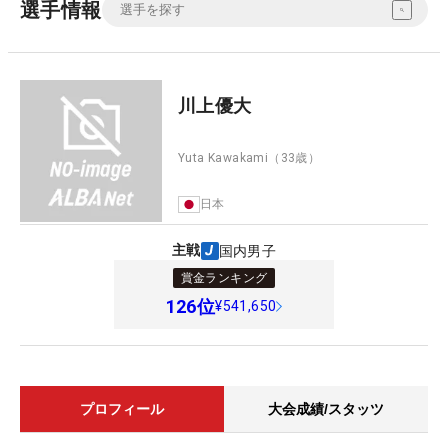
選手情報
川上優大
Yuta Kawakami
（33歳）
日本
主戦
国内男子
賞金ランキング
126
位
¥541,650
プロフィール
大会成績/スタッツ