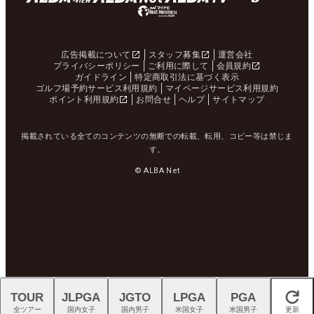
広告掲載について
スタッフ募集
運営会社
プライバシーポリシー
ご利用に際して
会員規約
ガイドライン
特定商取引法に基づく表示
ゴルフ場予約サービス利用規約
マイページサービス利用規約
ポイント利用規約
お問合せ
ヘルプ
サイトマップ
掲載されている全てのコンテンツの無断での転載、転用、コピー等は禁じま
す。
© ALBA Net
TOUR
JLPGA
JGTO
LPGA
PGA
閉じる
全ツアー
国内女子
国内男子
米国女子
米国男子
更新