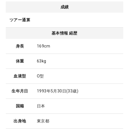
成績
ツアー通算
基本情報 経歴
身長
169cm
体重
63kg
血液型
O型
生年月日
1993年5月30日
(33歳)
国籍
日本
出身地
東京都