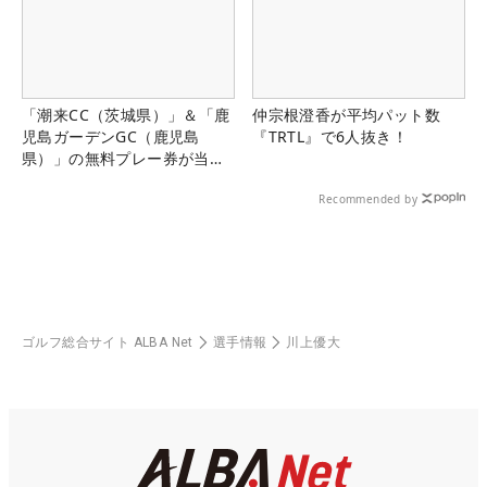
「潮来CC（茨城県）」＆「鹿
仲宗根澄香が平均パット数
児島ガーデンGC（鹿児島
『TRTL』で6人抜き！
県）」の無料プレー券が当た
る！！
Recommended by
ゴルフ総合サイト ALBA Net
選手情報
川上優大