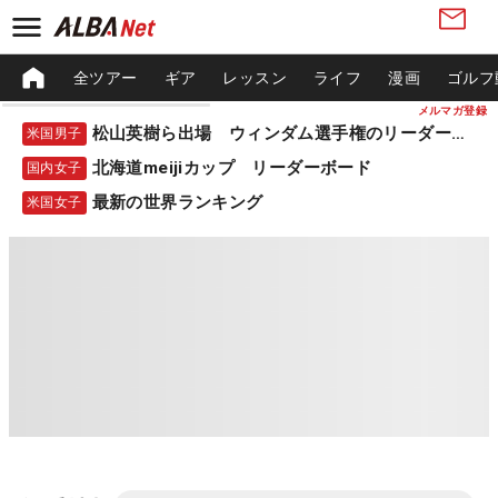
全ツアー
ギア
レッスン
ライフ
漫画
ゴルフ
メルマガ登録
松山英樹ら出場 ウィンダム選手権のリーダーボード
米国男子
北海道meijiカップ リーダーボード
国内女子
最新の世界ランキング
米国女子