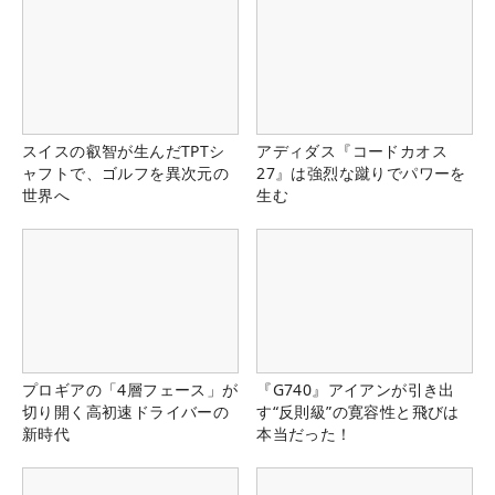
スイスの叡智が生んだTPTシ
アディダス『コードカオス
ャフトで、ゴルフを異次元の
27』は強烈な蹴りでパワーを
世界へ
生む
プロギアの「4層フェース」が
『G740』アイアンが引き出
切り開く高初速ドライバーの
す“反則級”の寛容性と飛びは
新時代
本当だった！