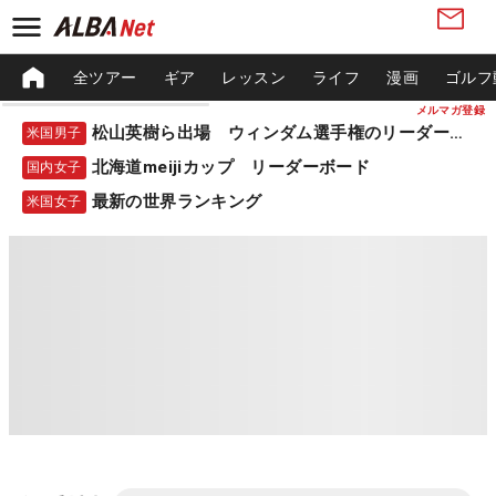
全ツアー
ギア
レッスン
ライフ
漫画
ゴルフ
メルマガ登録
松山英樹ら出場 ウィンダム選手権のリーダーボード
米国男子
北海道meijiカップ リーダーボード
国内女子
最新の世界ランキング
米国女子