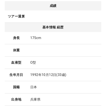
成績
ツアー通算
基本情報 経歴
身長
175cm
体重
血液型
O型
生年月日
1992年10月12日
(33歳)
国籍
日本
出身地
兵庫県