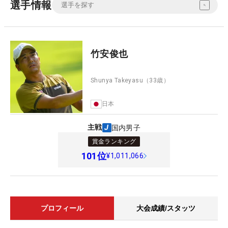
選手情報
竹安俊也
Shunya Takeyasu
（33歳）
日本
主戦
国内男子
賞金ランキング
101
位
¥1,011,066
プロフィール
大会成績/スタッツ