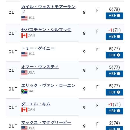
カイル・ウェストモアーラン
6
(78)
F
ド
8
CUT
HBH
USA
セバスチャン・シルマック
-1
(71)
F
8
CUT
CAN
HBH
トミー・ゲイニー
5
(77)
F
9
CUT
USA
HBH
オマー・ウレスティ
5
(77)
F
9
CUT
USA
HBH
エリック・ヴァン・ローエン
5
(77)
F
9
CUT
SAF
HBH
ダニエル・キム
-1
(71)
F
9
CUT
CAN
HBH
マックス・マクグリービー
2
(74)
F
9
CUT
USA
HBH