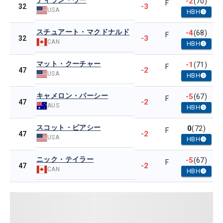
ディラン・ウー
-2
(70)
F
-3
32
USA
HBH
スチュアート・マクドナルド
-4
(68)
F
-3
32
CAN
HBH
マット・クーチャー
-1
(71)
F
-2
47
USA
HBH
キャメロン・パーシー
-5
(67)
F
-2
47
AUS
HBH
スコット・ピアシー
0
(72)
F
-2
47
USA
HBH
ニック・テイラー
-5
(67)
F
-2
47
CAN
HBH