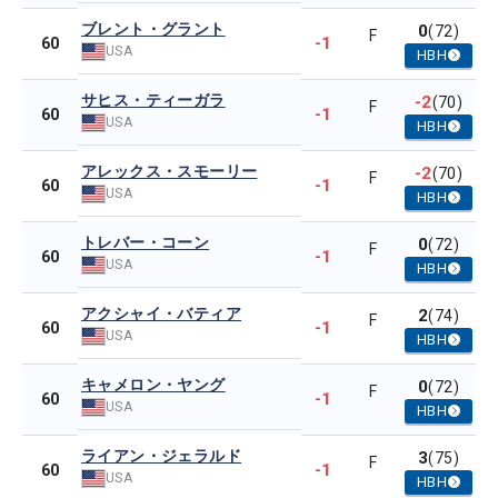
ブレント・グラント
0
(72)
F
-1
60
USA
HBH
サヒス・ティーガラ
-2
(70)
F
-1
60
USA
HBH
アレックス・スモーリー
-2
(70)
F
-1
60
USA
HBH
トレバー・コーン
0
(72)
F
-1
60
USA
HBH
アクシャイ・バティア
2
(74)
F
-1
60
USA
HBH
キャメロン・ヤング
0
(72)
F
-1
60
USA
HBH
ライアン・ジェラルド
3
(75)
F
-1
60
USA
HBH