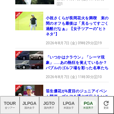
1
小祝さくらが長岡花火を満喫 束の
間のオフも最後は「見るってすごく
過酷だなぁ」【女子ツアーの“ヒト
ネタ”】
2026年8月7日 (金) 09時29分
19
「いつかはクラウン」「シーマ現
象」……あの熱狂を覚えているか？
バブルのゴルフ場を彩った名車たち
2026年8月7日 (金) 11時30分
10
笹生優花が6度目のジュニアイベン
ト開催 ゴルフを通じて伝えたいこ
と「真剣だけど、それを楽しむ」
TOUR
JLPGA
JGTO
LPGA
PGA
閉じる
全ツアー
国内女子
国内男子
米国女子
米国男子
更新
2026年8月6日 (木) 17時43分
19