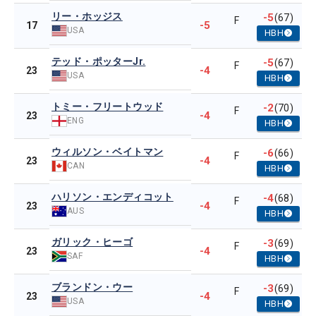
リー・ホッジス
-5
(67)
F
-5
17
USA
HBH
テッド・ポッターJr.
-5
(67)
F
-4
23
USA
HBH
トミー・フリートウッド
-2
(70)
F
-4
23
ENG
HBH
ウィルソン・ベイトマン
-6
(66)
F
-4
23
CAN
HBH
ハリソン・エンディコット
-4
(68)
F
-4
23
AUS
HBH
ガリック・ヒーゴ
-3
(69)
F
-4
23
SAF
HBH
ブランドン・ウー
-3
(69)
F
-4
23
USA
HBH