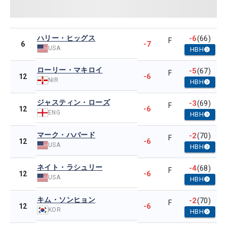
ハリー・ヒッグス
-6
(66)
F
-7
6
USA
HBH
ローリー・マキロイ
-5
(67)
F
-6
12
NIR
HBH
ジャスティン・ローズ
-3
(69)
F
-6
12
ENG
HBH
マーク・ハバード
-2
(70)
F
-6
12
USA
HBH
ネイト・ラシュリー
-4
(68)
F
-6
12
USA
HBH
キム・ソンヒョン
-2
(70)
F
-6
12
KOR
HBH