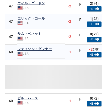
ウィル・ゴードン
2
(74)
F
-2
47
USA
HBH
エリック・コール
1
(73)
F
-2
47
USA
HBH
サム・ベネット
0
(72)
F
-2
47
USA
HBH
ジェイソン・ダフナー
-2
(70)
F
-1
60
USA
HBH
ビル・ハース
0
(72)
F
-1
60
USA
HBH