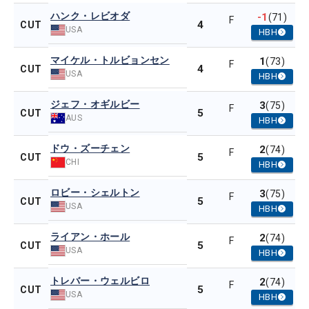
ハンク・レビオダ
-1
(71)
F
4
CUT
USA
HBH
マイケル・トルビョンセン
1
(73)
F
4
CUT
USA
HBH
ジェフ・オギルビー
3
(75)
F
5
CUT
AUS
HBH
ドウ・ズーチェン
2
(74)
F
5
CUT
CHI
HBH
ロビー・シェルトン
3
(75)
F
5
CUT
USA
HBH
ライアン・ホール
2
(74)
F
5
CUT
USA
HBH
トレバー・ウェルビロ
2
(74)
F
5
CUT
USA
HBH