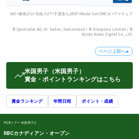
WD=棄権,
DQ=失格,
CUT=予選落ち,
MDF=Made Cut/DNF,
＠=アマチュア
© Sportradar AG, St. Gallen, Switzerland / © Enetpulse Limited / ©
Kyodo News Digital Co., Ltd.
ページ上部へ
米国男子
（米国男子）
賞金・ポイントランキングはこちら
賞金ランキング
年間日程
ポイント・成績
PGAツアー
米国男子
RBCカナディアン・オープン