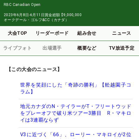
RBC Canadian Open
2023年6月8日-6月11日
賞金総額
$9,000,000
オークデール・ゴルフ&CC（カナダ）
大会TOP
リーダーボード
組み合せ
ニュース
ライブフォト
出場選手
概要など
TV放送予定
【この大会のニュース】
世界を笑顔にした「奇跡の勝利」【舩越園子コ
ラム】
地元カナダのN・テイラーがT・フリートウッド
をプレーオフで破り米ツアー3勝目 R・マキロ
イは3連覇ならず
V3に近づく「66」、ローリー・マキロイが2位