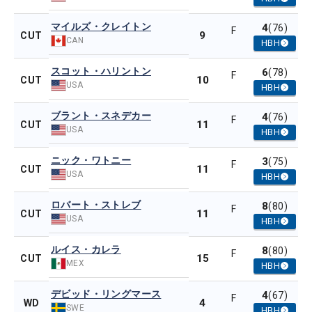
マイルズ・クレイトン
4
(76)
F
9
CUT
CAN
HBH
スコット・ハリントン
6
(78)
F
10
CUT
USA
HBH
ブラント・スネデカー
4
(76)
F
11
CUT
USA
HBH
ニック・ワトニー
3
(75)
F
11
CUT
USA
HBH
ロバート・ストレブ
8
(80)
F
11
CUT
USA
HBH
ルイス・カレラ
8
(80)
F
15
CUT
MEX
HBH
デビッド・リングマース
4
(67)
F
4
WD
SWE
HBH