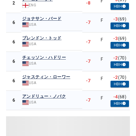
F
-8
2
ENG
HBH
ジョナサン・バード
-3
(69)
F
-7
6
USA
HBH
ブレンドン・トッド
-3
(69)
F
-7
6
USA
HBH
チェッソン・ハドリー
-2
(70)
F
-7
6
USA
HBH
ジャスティン・ローワー
-2
(70)
F
-7
6
USA
HBH
アンドリュー・ノバク
-4
(68)
F
-7
6
USA
HBH