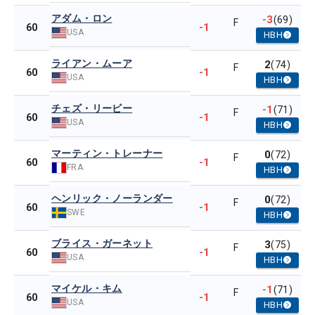
アダム・ロン
-3
(69)
F
-1
60
USA
HBH
ライアン・ムーア
2
(74)
F
-1
60
USA
HBH
チェズ・リービー
-1
(71)
F
-1
60
USA
HBH
マーティン・トレーナー
0
(72)
F
-1
60
FRA
HBH
ヘンリック・ノーランダー
0
(72)
F
-1
60
SWE
HBH
ブライス・ガーネット
3
(75)
F
-1
60
USA
HBH
マイケル・キム
-1
(71)
F
-1
60
USA
HBH