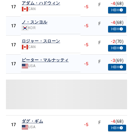
アダム・ハドウィン
-4
(68)
F
-5
17
CAN
HBH
ノ・スンヨル
-4
(68)
F
-5
17
KOR
HBH
ロジャー・スローン
-2
(70)
F
-5
17
CAN
HBH
ピーター・マルナッティ
-3
(69)
F
-5
17
USA
HBH
ダグ・ギム
-4
(68)
F
-5
17
USA
HBH