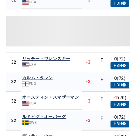
-3
32
USA
HBH
リッチー・ワレンスキー
0
(72)
F
-3
32
USA
HBH
カルム・タレン
0
(72)
F
-3
32
ENG
HBH
オースティン・スマザーマン
-2
(70)
F
-3
32
USA
HBH
ルドビグ・オーバーグ
0
(72)
F
-3
32
SWE
HBH