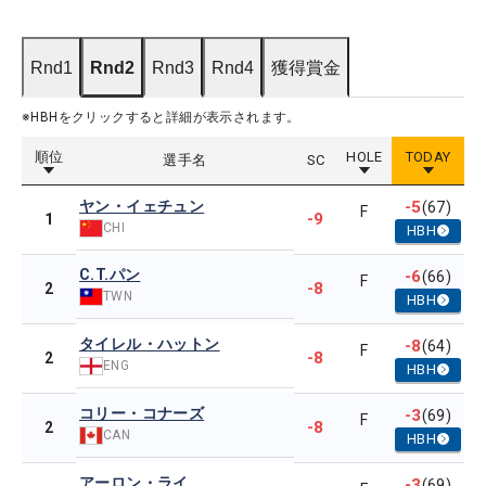
Rnd1
Rnd2
Rnd3
Rnd4
獲得賞金
※HBHをクリックすると詳細が表示されます。
順位
HOLE
TODAY
選手名
SC
ヤン・イェチュン
-5
(67)
F
-9
1
CHI
HBH
C.T.パン
-6
(66)
F
-8
2
TWN
HBH
タイレル・ハットン
-8
(64)
F
-8
2
ENG
HBH
コリー・コナーズ
-3
(69)
F
-8
2
CAN
HBH
アーロン・ライ
-3
(69)