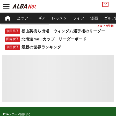
全ツアー
ギア
レッスン
ライフ
漫画
ゴルフ
メルマガ登録
松山英樹ら出場 ウィンダム選手権のリーダーボード
米国男子
北海道meijiカップ リーダーボード
国内女子
最新の世界ランキング
米国女子
PGAツアー
米国男子