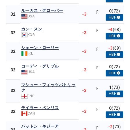
ルーカス・グローバー
0
(72)
F
-3
32
USA
HBH
カン・スン
-4
(68)
F
-3
32
KOR
HBH
シェーン・ローリー
-3
(69)
F
-3
32
IRL
HBH
コーディ・グリブル
0
(72)
F
-3
32
USA
HBH
マシュー・フィッツパトリッ
1
(73)
F
ク
-3
32
HBH
ENG
テイラー・ペンリス
0
(72)
F
-3
32
CAN
HBH
パットン・キジーア
-2
(70)
F