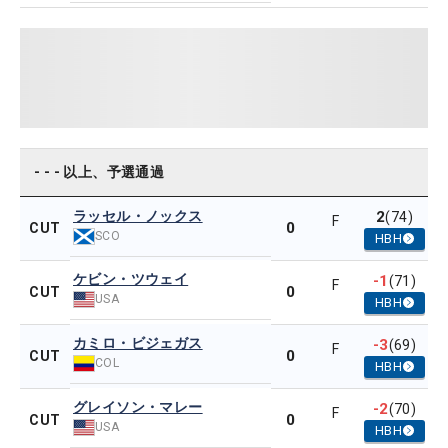
- - - 以上、予選通過
ラッセル・ノックス
2
(74)
F
0
CUT
SCO
HBH
ケビン・ツウェイ
-1
(71)
F
0
CUT
USA
HBH
カミロ・ビジェガス
-3
(69)
F
0
CUT
COL
HBH
グレイソン・マレー
-2
(70)
F
0
CUT
USA
HBH