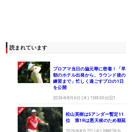
読まれています
プロアマ当日の脇元華に密着！「早
朝のホテル出発から、ラウンド後の
練習まで」忙しく過ごすプロの1日
を公開
2026年8月6日 (木) 15時50分
1
松山英樹は5アンダー暫定11
位 第1Rは悪天候のため順延
2026年8月7日 (金) 08時26分