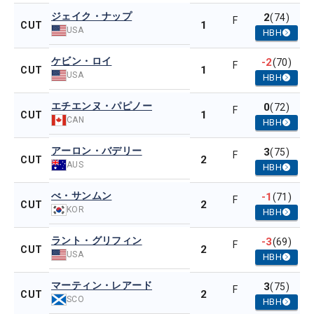
ジェイク・ナップ
2
(74)
F
1
CUT
USA
HBH
ケビン・ロイ
-2
(70)
F
1
CUT
USA
HBH
エチエンヌ・パピノー
0
(72)
F
1
CUT
CAN
HBH
アーロン・バデリー
3
(75)
F
2
CUT
AUS
HBH
べ・サンムン
-1
(71)
F
2
CUT
KOR
HBH
ラント・グリフィン
-3
(69)
F
2
CUT
USA
HBH
マーティン・レアード
3
(75)
F
2
CUT
SCO
HBH