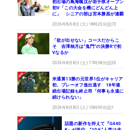
初出場の鳥海颯汰が岩手県オープン
頂点に達した。
初V「この大会を機にどんどん上
に」 シニアの部は宮本勝昌が連覇
母国の友の勝利を祝おうと、シャンパン・ボトルを
2026年8月8日 (土) 18時25分
72
手にしてグリーン上を走り寄ったアダム・ハドウィ
ンは、乱入したギャラリーと間違えられ、セキュリ
「欲が出せない」コースだからこ
ティにタックルされて押さえ込まれるハプニングま
そ 吉澤柚月は“鬼門”の決勝Rで初
であったが、そんな出来事さえもが、カナダの人々
Vなるか
の喜びの大きさを物語っているかのようだった。
2026年8月8日 (土) 17時58分
20
勝利を決めた直後のテイラーは、ほとんど放心状態
米通算13勝の元世界1位がキャリア
だった。
初、プレーオフ進出逃す 18年連
続出場記録も終止符「何事も永遠に
「信じられない。何と言ったらいいのか。とても勝
続けられない」
ちたかった大会で、ついに勝てた。本当に…言葉が
2026年8月8日 (土) 10時00分
1
出てこない」
話題の新作を抑えて『G440
母国のファンの大きな期待を感じながら優勝争いを
K』が首位 “10Ｋ”人気は未