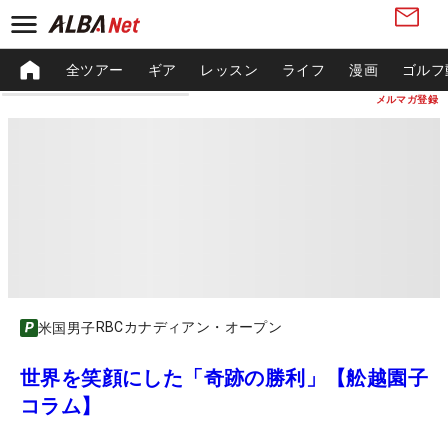
全ツアー
ギア
レッスン
ライフ
漫画
ゴルフ
メルマガ登録
RBCカナディアン・オープン
米国男子
世界を笑顔にした「奇跡の勝利」【舩越園子
コラム】