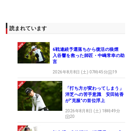
圧巻は4ホール目の18番パー５。フリートウッドが3
打目でピン3メートル半を捉えた後、テイラーが挑
読まれています
んだ22メートルのイーグルパットは磁石に吸い寄せ
られるようにカップに吸い込まれ、その瞬間、テイ
ラーの勝利が決まった。
6戦連続予選落ちから復活の狼煙
入谷響を救った師匠・中嶋常幸の助
言
通算3勝目。そして、カナダのナショナルオープン
でもあるこの大会をカナダ人選手が制したのは、
2026年8月8日 (土) 07時45分
19
1954年以来、実に69年ぶりの快挙となった。
「打ち方が変わってしまう」
03年の「マスターズ」を制し、カナダ人初のメジャ
洋芝への苦手意識 安田祐香
が“克服”の首位浮上
ー覇者となった母国の英雄マイク・ウィアーや選手
仲間たちが見守る中、ウィアーに憧れてプロになっ
2026年8月8日 (土) 18時49分
20
たテイラーが奇跡のロングパットを沈め、歴史的優
勝を飾ると、2万人にも届きそうな大観衆の興奮は