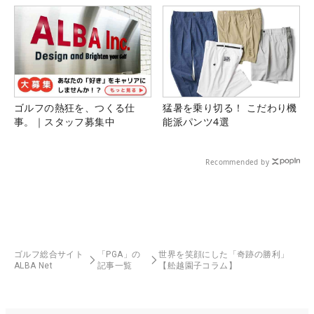
ゴルフの熱狂を、つくる仕
猛暑を乗り切る！ こだわり機
事。｜スタッフ募集中
能派パンツ4選
Recommended by
ゴルフ総合サイト
「PGA」の
世界を笑顔にした「奇跡の勝利」
ALBA Net
記事一覧
【舩越園子コラム】