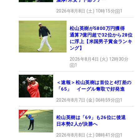
濃厚/米女子下部ツアー
2026年8月8日 (土) 10時15分
1
松山英樹が5800万円獲得
通算7億円超で32位から28位
に浮上【米国男子賞金ランキ
ング】
2026年8月4日 (火) 12時30分
1
＜速報＞松山英樹は首位と4打差の
「65」 イーグル奪取で好発進
2026年8月7日 (金) 06時59分
1
松山英樹は「69」も26位に後退
日本勢2人が決勝へ
2026年8月8日 (土) 08時41分
1