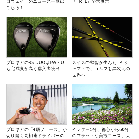
ロウェイ」のニュース一覧は
「TRTL」で大改善
こちら！
プロギアのRS DUOはFW・UT
スイスの叡智が生んだTPTシ
も完成度が高く購入者続出！
ャフトで、ゴルフを異次元の
世界へ
プロギアの「4層フェース」が
インター5分、都心から60分
切り開く高初速ドライバーの
のフラットな美観コース。大