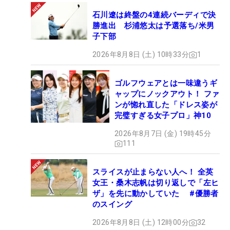
石川遼は終盤の4連続バーディで決
勝進出 杉浦悠太は予選落ち/米男
子下部
2026年8月8日 (土) 10時33分
1
ゴルフウェアとは一味違うギ
ャップにノックアウト！ ファ
ンが惚れ直した「ドレス姿が
完璧すぎる女子プロ」神10
2026年8月7日 (金) 19時45分
111
スライスが止まらない人へ！ 全英
女王・桑木志帆は切り返しで「左ヒ
ザ」を先に動かしていた #優勝者
のスイング
2026年8月8日 (土) 12時00分
32