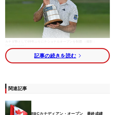
カナダ勢として69年ぶりにナショナルオープンを制覇 （撮影：
GettyImages）
記事の続きを読む
PGAツアーの「RBCカナディアン・オープン」は、
開幕直前の火曜日にPGAツアーとLIVゴルフの統合
合意が発表され、選手ミーティングが緊急開催され
るなどの大騒動になった。PGAツアーに忠誠を誓い
続けてきた選手たちは、その発表に驚いたり怒声を
関連記事
上げたりで、戸惑いを隠し切れない様子だった。
心が大きく揺れている状態のまま、すぐさま試合に
RBCカナディアン・オープン 最終成績