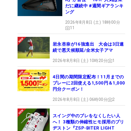
演じることは「とんでもないプレッシャーだ」とウ
だに継続中 #週間ギアランキ
ング
ィアーが言っていた。
2026年8月8日 (土) 18時00分
11
しかし、そのとんでもないプレッシャーを受けなが
ら戦うテイラーと対戦していたフリートウッドは、
岩永杏奈が16強進出 大会は3日連
ミスすれば拍手されてしまうアウェイならではのと
続で悪天候順延/全米女子アマ
んでもないプレッシャーを感じながら戦っていた。
2026年8月8日 (土) 10時20分
1
それでもフリートウッドは、プレーオフ1ホール目
ではテイラーの見事な寄せをサムアップで讃え、4
4日間の期間限定配布！11月までの
プレーに2回使える1,500円＆1,000
ホール目でテイラーが22メートルのイーグルパット
円分クーポン！
を沈めたときは、スマイルで彼の勝利を祝福した。
2026年8月8日 (土) 06時00分
2
そんなフリートウッドのスポーツマンシップが、テ
スイング中のブレをなくしたい人
イラーの勝利に花を添えてくれた。
へ！ 3種類の伸縮性ヒモ採用のブリ
ヂストン『ZSP-BITER LIGHT