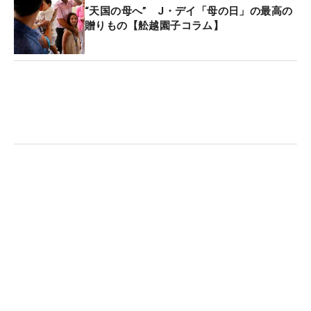
クして優勝戦線に浮上すると、最終日はスコアを6
“天国の母へ” J・デイ「母の日」の最高の
贈りもの【舩越園子コラム】
つ伸ばし、単独首位でホールアウトした。
しかし、後続組だった32歳の英国人選手、トミー・
フリートウッドに並ばれ、サドンデス・プレーオフ
にもつれ込んだ。
1ホール目は、ともにバーディー、2ホール目と3ホ
ール目は、ともにパー。互角の戦いが続いたが、そ
の中でもテイラーのアグレッシブな攻めっぷりに終
始、目を引かれた。
深いラフからでもディボット跡からでも3番ウッド
や5番ウッドで果敢にグリーンを狙い、冴え渡るパ
ットでスコアを作り出していったテイラーの攻撃的
なスタイルは、サドンデス・プレーオフ突入後も変
わらず続いた。