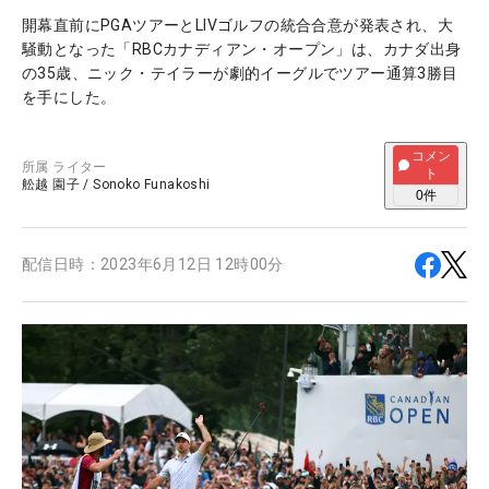
開幕直前にPGAツアーとLIVゴルフの統合合意が発表され、大
騒動となった「RBCカナディアン・オープン」は、カナダ出身
の35歳、ニック・テイラーが劇的イーグルでツアー通算3勝目
を手にした。
コメン
所属
ライター
ト
舩越 園子
/
Sonoko Funakoshi
0
件
配信日時：
2023年6月12日 12時00分