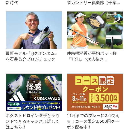
新時代
栄カントリー俱楽部（千葉
県）
最新モデル『FJクオンタム』
仲宗根澄香が平均パット数
を石井良介プロがチェック
『TRTL』で6人抜き！
ネクストヒロイン選手とラウ
11月までのプレーに2回使え
ンドできるチャンス！詳しく
る！コース限定3,500円クー
はこちら！
ポン配布中！