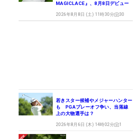
それにしても、テイラーの22メートルのウイニング
MAGICLACE』、8月8日デビュー
パットは本当に見事で、一斉に万歳し、拍手喝采し
2026年8月8日 (土) 11時30分
30
たカナダの人々の歓喜には、きっと世界中の人々が
笑顔を誘われたのではないだろうか。
開幕前は衝撃のニュースで驚きに包まれたカナディ
アン・オープンが、最後にはうれしい衝撃に包ま
れ、最高の締め括りになった。それは、揺れ動くゴ
ルフ界に翻弄されているゴルフファンのために、ゴ
ルフの神様が授けてくれたご褒美だったのかもしれ
ないと思う。
若きスター候補やメジャーハンター
文／舩越園子（ゴルフジャーナリスト）
も PGAプレーオフ争い、当落線
上の大物選手は？
2026年8月6日 (木) 14時02分
1