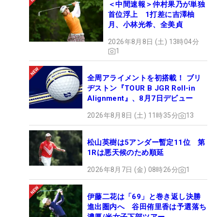
＜中間速報＞仲村果乃が単独
首位浮上 1打差に吉澤柚
月、小林光希、全美貞
2026年8月8日 (土) 13時04分
1
全周アライメントを初搭載！ ブリ
ヂストン『TOUR B JGR Roll-in
プレーオフ4ホール目で惜しくも敗れたトミー・フリートウッド（右）が
Alignment』、8月7日デビュー
勝者を祝福 （撮影：GettyImages）
2026年8月8日 (土) 11時35分
13
松山英樹は5アンダー暫定11位 第
1Rは悪天候のため順延
2026年8月7日 (金) 08時26分
1
伊藤二花は「69」と巻き返し決勝
進出圏内へ 谷田侑里香は予選落ち