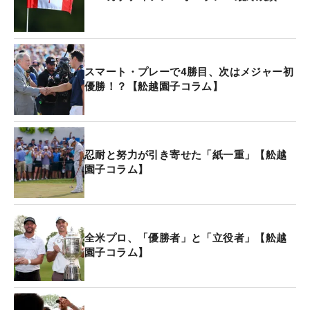
臨む選手たちが気の毒にも感じられたが、それでも
日々、好プレーを披露した彼らは「さすがは一流プ
レーヤーだ」と感服させられた。
スマート・プレーで4勝目、次はメジャー初
最終日を2位タイで迎えたローリー・マキロイ（北
優勝！？【舩越園子コラム】
アイルランド）が華々しい逆転勝利を挙げるストー
リーに大きな期待が寄せられていたが、残念ながら
彼は精彩を欠き、スコアを伸ばせないまま、9位タ
イに甘んじた。
忍耐と努力が引き寄せた「紙一重」【舩越
園子コラム】
だが、マキロイが振るわずとも、カナダ出身の35
歳、ニック・テイラーが母国の人々を大いに沸かせ
てくれた。
全米プロ、「優勝者」と「立役者」【舩越
園子コラム】
テイラーは初日に「75」を喫しながらも2日目に
「67」と巻き返し、カットラインすれすれで予選を
通過。3日目にコースレコードとなる「63」をマー