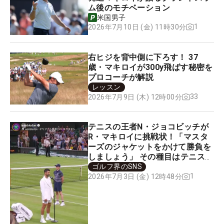
ム後のモチベーション
米国男子
1
2026年7月10日 (金) 11時30分
右ヒジを背中側に下ろす！ 37
歳・マキロイが300y飛ばす秘密を
プロコーチが解説
レッスン
33
2026年7月9日 (木) 12時00分
テニスの王者N・ジョコビッチが
R・マキロイに挑戦状！「マスタ
ーズのジャケットをかけて勝負を
しましょう」 その種目はテニス？
ゴルフ？
ゴルフ界のSNS
1
2026年7月3日 (金) 12時48分