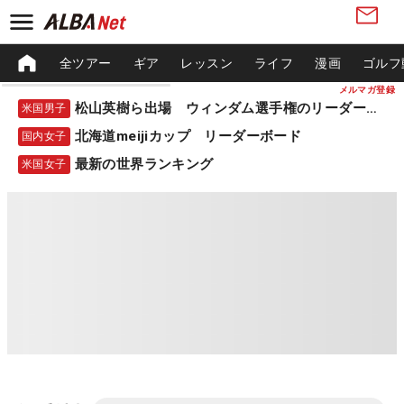
全ツアー
ギア
レッスン
ライフ
漫画
ゴルフ
メルマガ登録
松山英樹ら出場 ウィンダム選手権のリーダーボード
米国男子
北海道meijiカップ リーダーボード
国内女子
最新の世界ランキング
米国女子