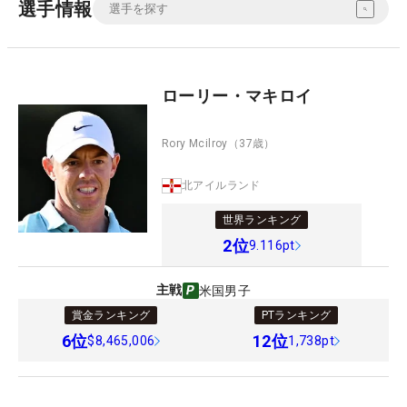
選手情報
ローリー・マキロイ
Rory Mcilroy
（37歳）
北アイルランド
世界ランキング
2
位
9.116pt
主戦
米国男子
賞金ランキング
PTランキング
6
位
12
位
$8,465,006
1,738pt