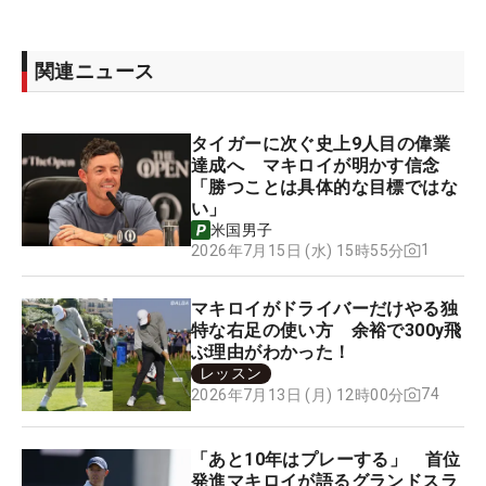
関連ニュース
タイガーに次ぐ史上9人目の偉業
達成へ マキロイが明かす信念
「勝つことは具体的な目標ではな
い」
米国男子
1
2026年7月15日 (水) 15時55分
マキロイがドライバーだけやる独
特な右足の使い方 余裕で300y飛
ぶ理由がわかった！
レッスン
74
2026年7月13日 (月) 12時00分
「あと10年はプレーする」 首位
発進マキロイが語るグランドスラ