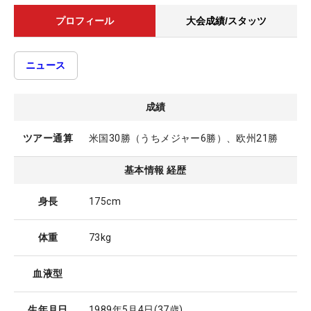
プロフィール
大会成績/スタッツ
ニュース
成績
ツアー通算
米国30勝（うちメジャー6勝）、欧州21勝
基本情報 経歴
身長
175cm
体重
73kg
血液型
生年月日
1989年5月4日
(37歳)