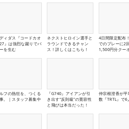
ディダス『コードカオ
ネクストヒロイン選手と
4日間限定配布！
27』は強烈な蹴りでパ
ラウンドできるチャン
でのプレーに2
ーを生む
ス！詳しくはこちら！
1,500円分ク
中！
ルフの熱狂を、つくる
『G740』アイアンが引
仲宗根澄香が平
事。｜スタッフ募集中
き出す“反則級”の寛容性
数『TRTL』で
と飛びは本当だった！