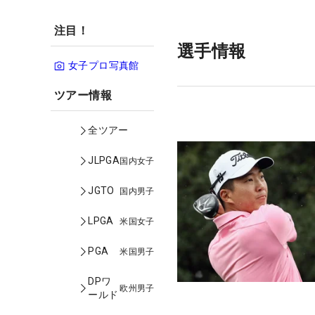
注目！
選手情報
女子プロ写真館
ツアー情報
全ツアー
JLPGA
国内女子
JGTO
国内男子
LPGA
米国女子
PGA
米国男子
DPワ
欧州男子
ールド