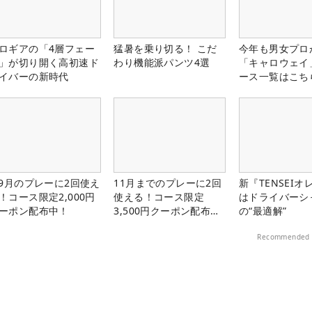
ロギアの「4層フェー
猛暑を乗り切る！ こだ
今年も男女プロ
」が切り開く高初速ド
わり機能派パンツ4選
「キャロウェイ
イバーの新時代
ース一覧はこち
-9月のプレーに2回使え
11月までのプレーに2回
新『TENSEIオ
！コース限定2,000円
使える！コース限定
はドライバーシ
ーポン配布中！
3,500円クーポン配布
の“最適解”
中！
Recommended 