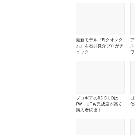
最新モデル『FJクオンタ
ア
ム』を石井良介プロがチ
ス
ェック
ワ
プロギアのRS DUOは
ゴ
FW・UTも完成度が高く
仕
購入者続出！