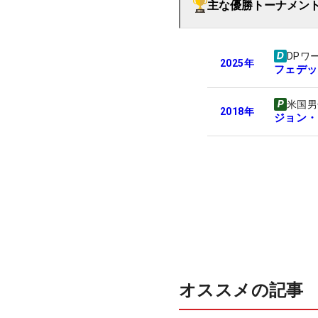
主な優勝トーナメン
DPワ
2025
年
フェデッ
米国男
2018
年
ジョン・
オススメの記事