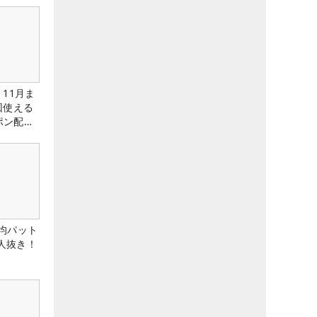
11月ま
回使える
ーポン配布
均パット
6人抜き！