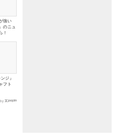
が強い
」のニュ
ら！
レンジ』
ャフト
by