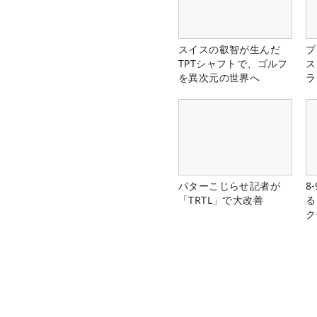
スイスの叡智が生んだ
プ
TPTシャフトで、ゴルフ
ス
を異次元の世界へ
ラ
パターこじらせ記者が
8
「TRTL」で大改善
る
ク