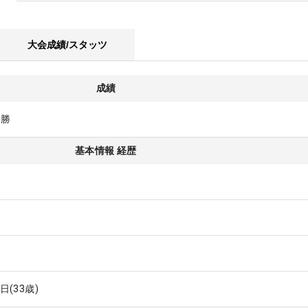
大会成績/スタッツ
成績
1勝
基本情報 経歴
4日
(33歳)