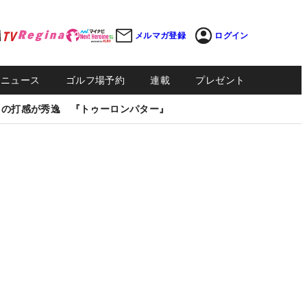
メルマガ登録
ログイン
Sニュース
ゴルフ場予約
連載
プレゼント
しの打感が秀逸 『トゥーロンパター』