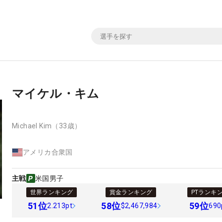
マイケル・キム
Michael Kim
（33歳）
アメリカ合衆国
主戦
米国男子
世界ランキング
賞金ランキング
PTランキ
51
位
58
位
59
位
2.213pt
$2,467,984
690