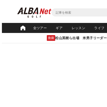
全ツアー
ギア
レッスン
ライフ
松山英樹ら出場 米男子リーダー
注目