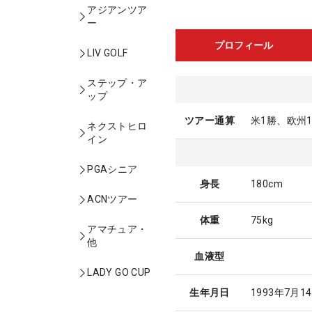
アジアンツア
ー
プロフィール
LIV GOLF
ステップ・ア
ップ
ツアー通算
米1勝、欧州
ネクストヒロ
イン
PGAシニア
身長
180cm
ACNツアー
体重
75kg
アマチュア・
他
血液型
LADY GO CUP
生年月日
1993年7月1