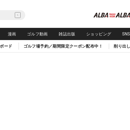
漫画
ゴルフ動画
雑誌出版
ショッピング
SN
ボード
ゴルフ場予約／期間限定クーポン配布中！
削り出