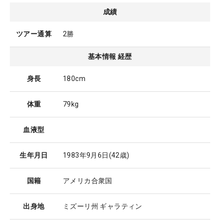
成績
ツアー通算
2勝
基本情報 経歴
身長
180cm
体重
79kg
血液型
生年月日
1983年9月6日
(42歳)
国籍
アメリカ合衆国
出身地
ミズーリ州 ギャラティン