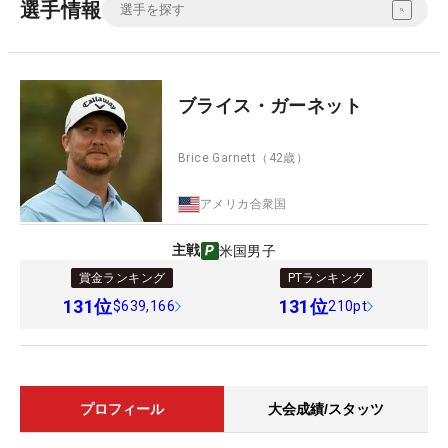
選手情報
ブライス・ガーネット
Brice Garnett
（42歳）
アメリカ合衆国
主戦
米国男子
賞金ランキング
PTランキング
131
位
131
位
$639,166
210pt
プロフィール
大会成績/スタッツ