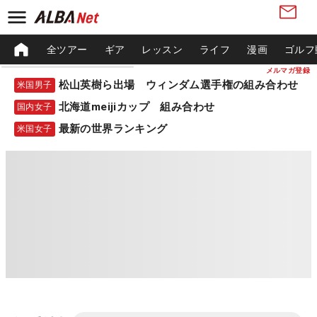
全ツアー
ギア
レッスン
ライフ
漫画
ゴルフ
メルマガ登録
松山英樹ら出場 ウィンダム選手権の組み合わせ
米国男子
北海道meijiカップ 組み合わせ
国内女子
最新の世界ランキング
米国女子