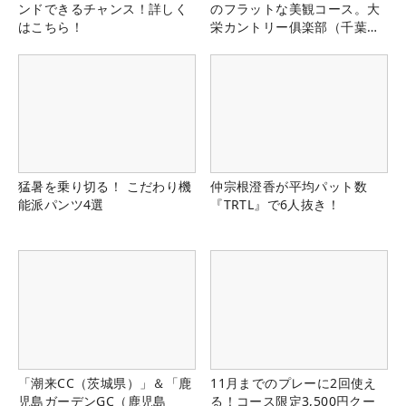
ンドできるチャンス！詳しく
のフラットな美観コース。大
はこちら！
栄カントリー俱楽部（千葉
県）
猛暑を乗り切る！ こだわり機
仲宗根澄香が平均パット数
能派パンツ4選
『TRTL』で6人抜き！
「潮来CC（茨城県）」＆「鹿
11月までのプレーに2回使え
児島ガーデンGC（鹿児島
る！コース限定3,500円クー