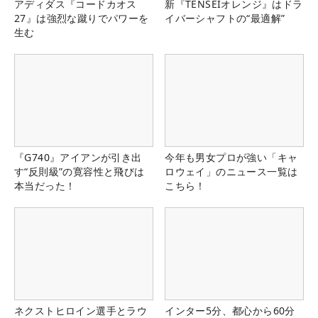
アディダス『コードカオス
新『TENSEIオレンジ』はドラ
27』は強烈な蹴りでパワーを
イバーシャフトの“最適解”
生む
『G740』アイアンが引き出
今年も男女プロが強い「キャ
す“反則級”の寛容性と飛びは
ロウェイ」のニュース一覧は
本当だった！
こちら！
ネクストヒロイン選手とラウ
インター5分、都心から60分