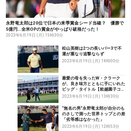
永野竜太郎は20位で日本の来季賞金シード当確？ 優勝で
5億円…全米OPの賞金がやっぱり破格だった！
2023年6月19日 (月) 15時30分
松山英樹は2つの長いパー3で不
運が重なり追撃ならず
2023年6月19日 (月) 14時00分
最愛の母を失ったW・クラーク
が、良き味方とともに手にいれた
ビッグ・タイトル【舩越園子コラ
ム】
2023年6月19日 (月) 13時30分
“無名の男”永野竜太郎が自分のも
のさしで測った世界トップとの差
「劣等感はなかった」
2023年6月19日 (月) 12時53分