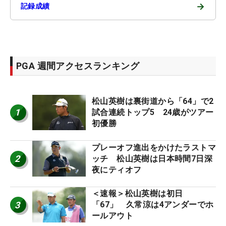
→
記録成績
PGA 週間アクセスランキング
松山英樹は裏街道から「64」で2
1
試合連続トップ5 24歳がツアー
初優勝
プレーオフ進出をかけたラストマ
2
ッチ 松山英樹は日本時間7日深
夜にティオフ
＜速報＞松山英樹は初日
3
「67」 久常涼は4アンダーでホ
ールアウト