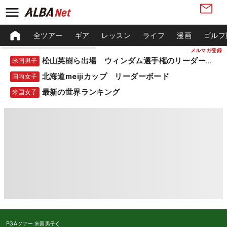
全ツアー
ギア
レッスン
ライフ
漫画
ゴルフ
メルマガ登録
松山英樹ら出場 ウィンダム選手権のリーダーボード
米国男子
北海道meijiカップ リーダーボード
国内女子
最新の世界ランキング
米国女子
PGAツアー
米国男子