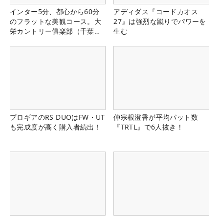
インター5分、都心から60分
アディダス『コードカオス
のフラットな美観コース。大
27』は強烈な蹴りでパワーを
栄カントリー俱楽部（千葉
生む
県）
プロギアのRS DUOはFW・UT
仲宗根澄香が平均パット数
も完成度が高く購入者続出！
『TRTL』で6人抜き！