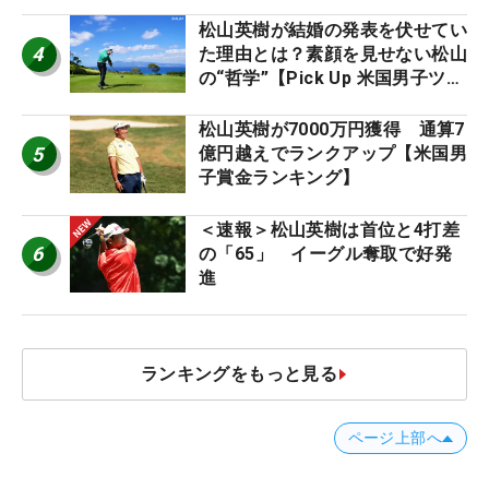
松山英樹が結婚の発表を伏せてい
4
た理由とは？素顔を見せない松山
の“哲学”【Pick Up 米国男子ツア
ー十大ニュース】
松山英樹が7000万円獲得 通算7
5
億円越えでランクアップ【米国男
子賞金ランキング】
＜速報＞松山英樹は首位と4打差
6
の「65」 イーグル奪取で好発
進
ランキングをもっと見る
ページ上部へ