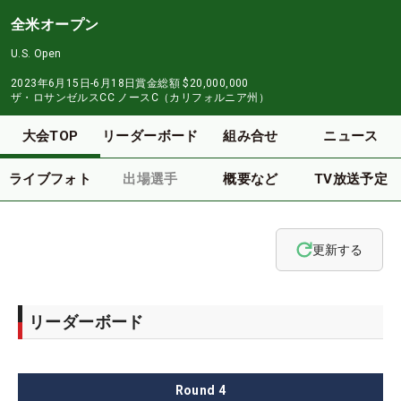
全米オープン
U.S. Open
2023年6月15日-6月18日
賞金総額
$20,000,000
ザ・ロサンゼルスCC ノースC（カリフォルニア州）
大会TOP
リーダーボード
組み合せ
ニュース
ライブフォト
出場選手
概要など
TV放送予定
更新する
リーダーボード
Round
4