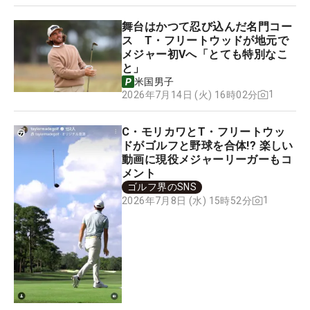
舞台はかつて忍び込んだ名門コー
ス T・フリートウッドが地元で
メジャー初Vへ「とても特別なこ
と」
米国男子
1
2026年7月14日 (火) 16時02分
C・モリカワとT・フリートウッ
ドがゴルフと野球を合体!? 楽しい
動画に現役メジャーリーガーもコ
メント
ゴルフ界のSNS
1
2026年7月8日 (水) 15時52分