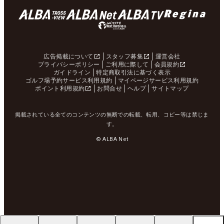
広告掲載について
スタッフ募集
運営会社
プライバシーポリシー
ご利用に際して
会員規約
ガイドライン
特定商取引法に基づく表示
ゴルフ場予約サービス利用規約
マイページサービス利用規約
ポイント利用規約
お問合せ
ヘルプ
サイトマップ
掲載されている全てのコンテンツの無断での転載、転用、コピー等は禁じま
す。
© ALBA Net