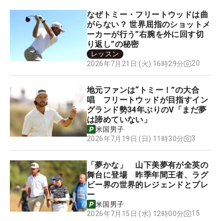
なぜトミー・フリートウッドは曲
がらない？ 世界屈指のショットメ
ーカーが行う”右腕を外に回す切
り返し”の秘密
レッスン
20
2026年7月21日 (火) 16時29分
地元ファンは“トミー！”の大合
唱 フリートウッドが目指すイン
グランド勢34年ぶりのV「まだ夢
は諦めていない」
米国男子
3
2026年7月19日 (日) 11時30分
「夢かな」 山下美夢有が全英の
舞台に登場 昨季年間王者、ラグ
ビー界の世界的レジェンドとプレ
ー
米国男子
15
2026年7月15日 (水) 12時00分