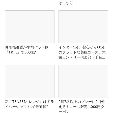
はこちら！
仲宗根澄香が平均パット数
インター5分、都心から60分
『TRTL』で6人抜き！
のフラットな美観コース。大
栄カントリー俱楽部（千葉
県）
新『TENSEIオレンジ』はドラ
2組7名以上のプレーに2回使
イバーシャフトの“最適解”
える！コース限定4,000円ク
ーポン