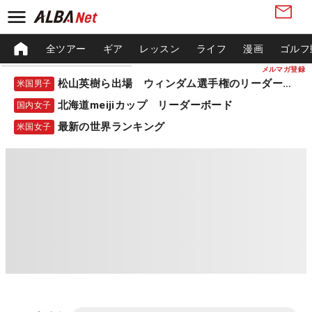
全ツアー
ギア
レッスン
ライフ
漫画
ゴルフ
メルマガ登録
松山英樹ら出場 ウィンダム選手権のリーダーボード
米国男子
北海道meijiカップ リーダーボード
国内女子
最新の世界ランキング
米国女子