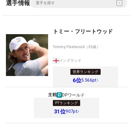
選手情報
トミー・フリートウッド
Tommy Fleetwood
（35歳）
イングランド
世界ランキング
6
位
5.566pt
主戦
DPワールド
PTランキング
31
位
907pt