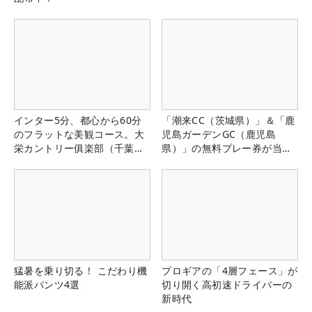
インター5分、都心から60分
「潮来CC（茨城県）」＆「鹿
のフラットな美観コース。大
児島ガーデンGC（鹿児島
栄カントリー俱楽部（千葉
県）」の無料プレー券が当た
県）
る！！
猛暑を乗り切る！ こだわり機
プロギアの「4層フェース」が
能派パンツ4選
切り開く高初速ドライバーの
新時代