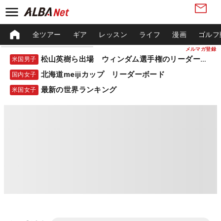
全ツアー
ギア
レッスン
ライフ
漫画
ゴルフ
メルマガ登録
松山英樹ら出場 ウィンダム選手権のリーダーボード
米国男子
北海道meijiカップ リーダーボード
国内女子
最新の世界ランキング
米国女子