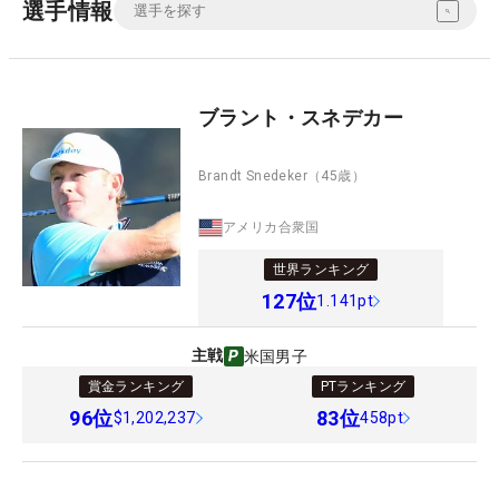
選手情報
ブラント・スネデカー
Brandt Snedeker
（45歳）
アメリカ合衆国
世界ランキング
127
位
1.141pt
主戦
米国男子
賞金ランキング
PTランキング
96
位
83
位
$1,202,237
458pt