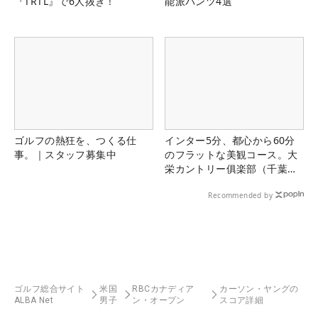
『TRTL』で6人抜き！
能派パンツ4選
ゴルフの熱狂を、つくる仕
インター5分、都心から60分
事。｜スタッフ募集中
のフラットな美観コース。大
栄カントリー俱楽部（千葉
県）
Recommended by
ゴルフ総合サイト
米国
RBCカナディア
カーソン・ヤングの
ALBA Net
男子
ン・オープン
スコア詳細