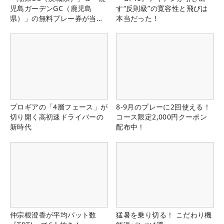
児島ガーデンGC（鹿児島
す“反則級”の寛容性と飛びは
県）」の無料プレー券が当た
本当だった！
る！！
プロギアの「4層フェース」が
8-9月のプレーに2回使える！
切り開く高初速ドライバーの
コース限定2,000円クーポン
新時代
配布中！
仲宗根澄香が平均パット数
猛暑を乗り切る！ こだわり機