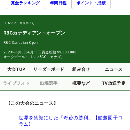
賞金ランキング
年間日程
ポイント・成績
PGAツアー
米国男子
RBCカナディアン・オープン
RBC Canadian Open
2023年6月8日-6月11日
賞金総額
$9,000,000
オークデール・ゴルフ&CC（カナダ）
大会TOP
リーダーボード
組み合せ
ニュース
ライブフォト
出場選手
概要など
TV放送予定
【この大会のニュース】
世界を笑顔にした「奇跡の勝利」【舩越園子コ
ラム】