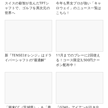
スイスの叡智が生んだTPTシ
今年も男女プロが強い「キャ
ャフトで、ゴルフを異次元の
ロウェイ」のニュース一覧は
世界へ
こちら！
新『TENSEIオレンジ』はドラ
11月までのプレーに2回使え
イバーシャフトの“最適解”
る！コース限定3,500円クー
ポン配布中！
「潮来CC（茨城県）」＆「鹿
『G740』アイアンが引き出