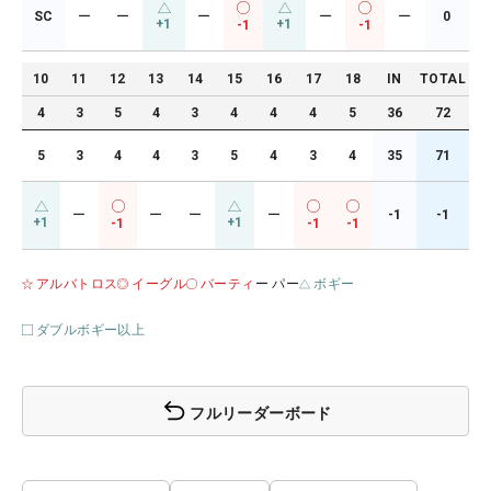
SC
ー
ー
ー
ー
ー
0
+1
+1
-1
-1
10
11
12
13
14
15
16
17
18
IN
TOTAL
4
3
5
4
3
4
4
4
5
36
72
5
3
4
4
3
5
4
3
4
35
71
ー
ー
ー
ー
-1
-1
+1
+1
-1
-1
-1
アルバトロス
イーグル
バーティ
ー パー
ボギー
ダブルボギー以上
フルリーダーボード