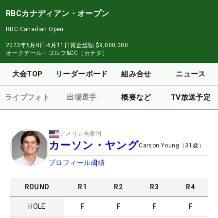
RBCカナディアン・オープン
RBC Canadian Open
2023年6月8日-6月11日
賞金総額
$9,000,000
オークデール・ゴルフ&CC（カナダ）
大会TOP
リーダーボード
組み合せ
ニュース
ライブフォト
出場選手
概要など
TV放送予定
アメリカ合衆国
カーソン・ヤング
Carson Young
（
31
歳）
プロフィール
成績
ROUND
R
1
R
2
R
3
R
4
HOLE
F
F
F
F