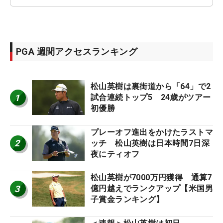
PGA 週間アクセスランキング
松山英樹は裏街道から「64」で2
1
試合連続トップ5 24歳がツアー
初優勝
プレーオフ進出をかけたラストマ
2
ッチ 松山英樹は日本時間7日深
夜にティオフ
松山英樹が7000万円獲得 通算7
3
億円越えでランクアップ【米国男
子賞金ランキング】