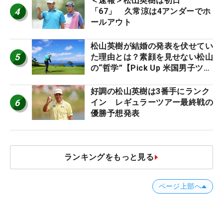
＜速報＞松山英樹は初日
4
「67」 久常涼は4アンダーでホ
ールアウト
松山英樹が結婚の発表を伏せてい
5
た理由とは？素顔を見せない松山
の“哲学”【Pick Up 米国男子ツア
ー十大ニュース】
好調の松山英樹は3番手にランク
6
イン レギュラーツアー最終戦の
優勝予想発表
ランキングをもっと見る
ページ上部へ