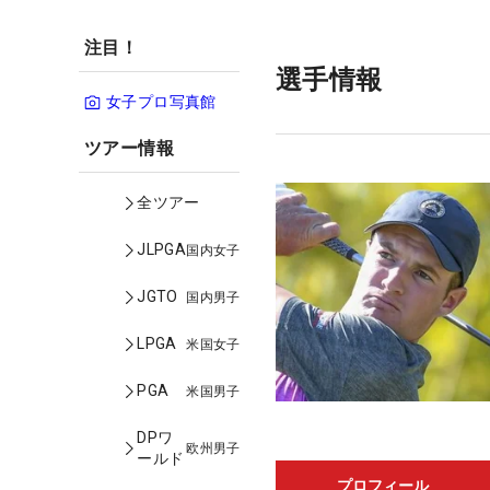
注目！
選手情報
女子プロ写真館
ツアー情報
全ツアー
JLPGA
国内女子
JGTO
国内男子
LPGA
米国女子
PGA
米国男子
DPワ
欧州男子
ールド
プロフィール