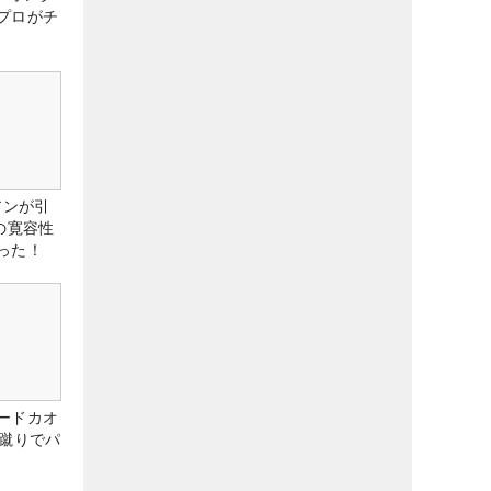
プロがチ
アンが引
の寛容性
った！
ードカオ
な蹴りでパ