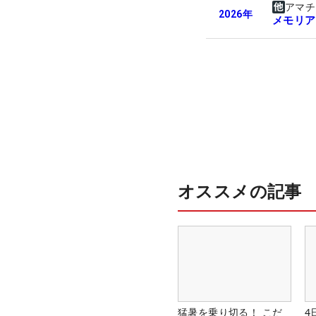
アマチ
2026
年
メモリア
オススメの記事
猛暑を乗り切る！ こだ
4