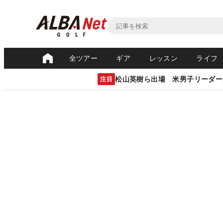
全ツアー
ギア
レッスン
ライフ
松山英樹ら出場 米男子リーダー
注目