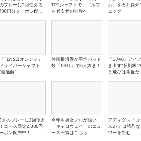
のプレーに2回使える
TPTシャフトで、ゴルフ
ム』を石井良介
,500円分クーポン配布
を異次元の世界へ
ェック
！
『TENSEIオレンジ』
仲宗根澄香が平均パット
『G740』アイ
ドライバーシャフト
数『TRTL』で6人抜き！
き出す“反則級”
“最適解”
と飛びは本当だ
-9月のプレーに2回使え
今年も男女プロが強い
アディダス『コ
！コース限定2,000円
「キャロウェイ」のニュ
ス27』は強烈
ーポン配布中！
ース一覧はこちら！
ワーを生む