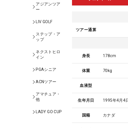
アジアンツア
ー
LIV GOLF
ツアー通算
ステップ・ア
ップ
ネクストヒロ
身長
178cm
イン
PGAシニア
体重
70kg
ACNツアー
血液型
アマチュア・
他
生年月日
1995年4月4
LADY GO CUP
国籍
カナダ