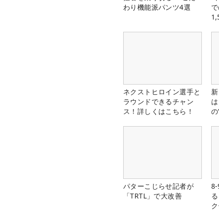
わり機能派パンツ4選
で
1
中
ネクストヒロイン選手と
新
ラウンドできるチャン
は
ス！詳しくはこちら！
の
パターこじらせ記者が
8
「TRTL」で大改善
る
ク