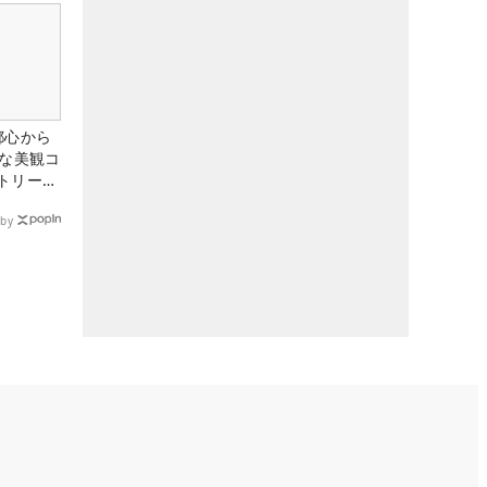
都心から
トな美観コ
トリー俱
by