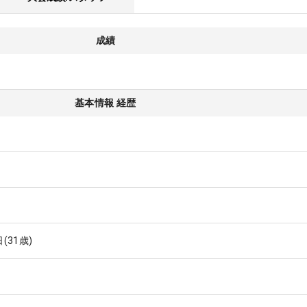
成績
基本情報 経歴
日
(31歳)