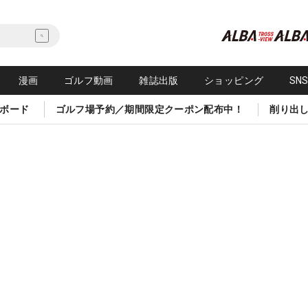
漫画
ゴルフ動画
雑誌出版
ショッピング
SN
ボード
ゴルフ場予約／期間限定クーポン配布中！
削り出