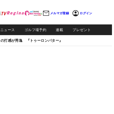
メルマガ登録
ログイン
Sニュース
ゴルフ場予約
連載
プレゼント
しの打感が秀逸 『トゥーロンパター』