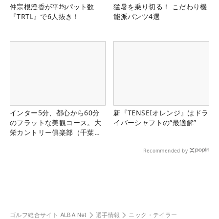
仲宗根澄香が平均パット数
猛暑を乗り切る！ こだわり機
『TRTL』で6人抜き！
能派パンツ4選
インター5分、都心から60分
新『TENSEIオレンジ』はドラ
のフラットな美観コース。大
イバーシャフトの“最適解”
栄カントリー俱楽部（千葉
県）
Recommended by
ゴルフ総合サイト ALBA Net
選手情報
ニック・テイラー