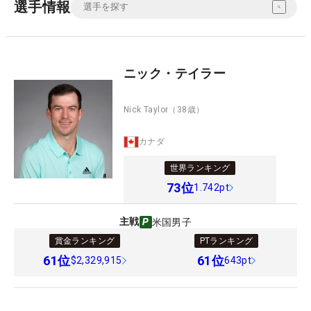
選手情報
ニック・テイラー
Nick Taylor
（38歳）
カナダ
世界ランキング
73
位
1.742pt
主戦
米国男子
賞金ランキング
PTランキング
61
位
61
位
$2,329,915
643pt