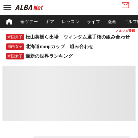
全ツアー
ギア
レッスン
ライフ
漫画
ゴルフ
メルマガ登録
松山英樹ら出場 ウィンダム選手権の組み合わせ
米国男子
北海道meijiカップ 組み合わせ
国内女子
最新の世界ランキング
米国女子