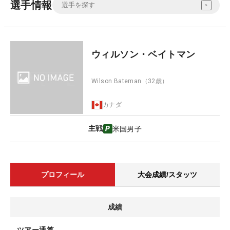
選手情報
ウィルソン・ベイトマン
Wilson Bateman
（32歳）
カナダ
主戦
米国男子
プロフィール
大会成績/スタッツ
成績