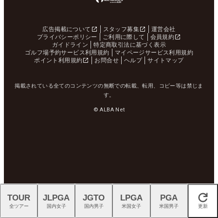
広告掲載について
スタッフ募集
運営会社
プライバシーポリシー
ご利用に際して
会員規約
ガイドライン
特定商取引法に基づく表示
ゴルフ場予約サービス利用規約
マイページサービス利用規約
ポイント利用規約
お問合せ
ヘルプ
サイトマップ
掲載されている全てのコンテンツの無断での転載、転用、コピー等は禁じま
す。
© ALBA Net
TOUR
JLPGA
JGTO
LPGA
PGA
閉じる
全ツアー
国内女子
国内男子
米国女子
米国男子
更新