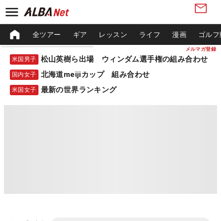
全ツアー
ギア
レッスン
ライフ
漫画
ゴルフ
メルマガ登録
松山英樹ら出場 ウィンダム選手権の組み合わせ
米国男子
北海道meijiカップ 組み合わせ
国内女子
最新の世界ランキング
米国女子