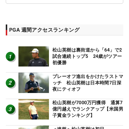
PGA 週間アクセスランキング
松山英樹は裏街道から「64」で2
1
試合連続トップ5 24歳がツアー
初優勝
プレーオフ進出をかけたラストマ
2
ッチ 松山英樹は日本時間7日深
夜にティオフ
松山英樹が7000万円獲得 通算7
3
億円越えでランクアップ【米国男
子賞金ランキング】