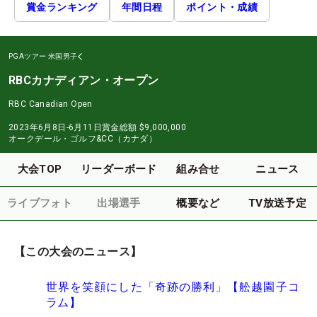
賞金ランキング
年間日程
ポイント・成績
PGAツアー
米国男子
RBCカナディアン・オープン
RBC Canadian Open
2023年6月8日-6月11日
賞金総額
$9,000,000
オークデール・ゴルフ&CC（カナダ）
大会TOP
リーダーボード
組み合せ
ニュース
ライブフォト
出場選手
概要など
TV放送予定
【この大会のニュース】
世界を笑顔にした「奇跡の勝利」【舩越園子コ
ラム】