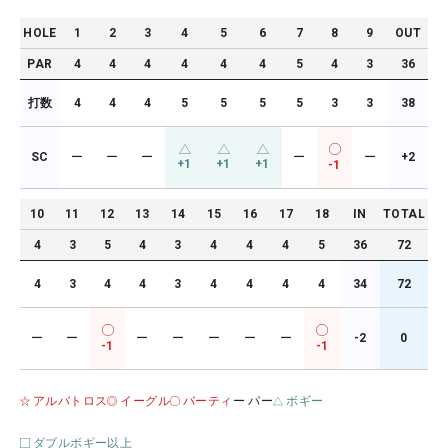
HOLE
1
2
3
4
5
6
7
8
9
OUT
PAR
4
4
4
4
4
4
5
4
3
36
打数
4
4
4
5
5
5
5
3
3
38
SC
ー
ー
ー
ー
ー
+2
+1
+1
+1
-1
10
11
12
13
14
15
16
17
18
IN
TOTAL
4
3
5
4
3
4
4
4
5
36
72
4
3
4
4
3
4
4
4
4
34
72
ー
ー
ー
ー
ー
ー
ー
-2
0
-1
-1
アルバトロス
イーグル
バーティ
ー パー
ボギー
ダブルボギー以上