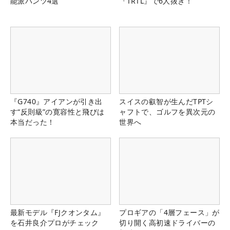
能派パンツ4選
『TRTL』で6人抜き！
『G740』アイアンが引き出
スイスの叡智が生んだTPTシ
す“反則級”の寛容性と飛びは
ャフトで、ゴルフを異次元の
本当だった！
世界へ
最新モデル『FJクオンタム』
プロギアの「4層フェース」が
を石井良介プロがチェック
切り開く高初速ドライバーの