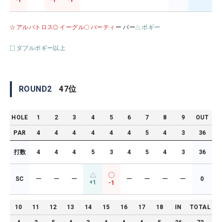
-1
-1
-1
アルバトロス
イーグル
バーティ
ー パー
ボギー
ダブルボギー以上
ROUND
2
47
位
HOLE
1
2
3
4
5
6
7
8
9
OUT
PAR
4
4
4
4
4
4
5
4
3
36
打数
4
4
4
5
3
4
5
4
3
36
SC
ー
ー
ー
ー
ー
ー
ー
0
+1
-1
10
11
12
13
14
15
16
17
18
IN
TOTAL