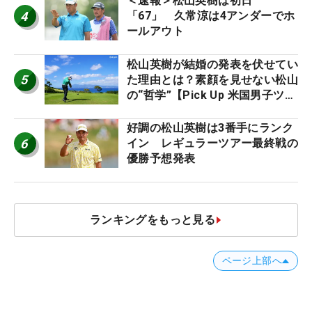
＜速報＞松山英樹は初日
4
「67」 久常涼は4アンダーでホ
ールアウト
松山英樹が結婚の発表を伏せてい
5
た理由とは？素顔を見せない松山
の“哲学”【Pick Up 米国男子ツア
ー十大ニュース】
好調の松山英樹は3番手にランク
6
イン レギュラーツアー最終戦の
優勝予想発表
ランキングをもっと見る
ページ上部へ