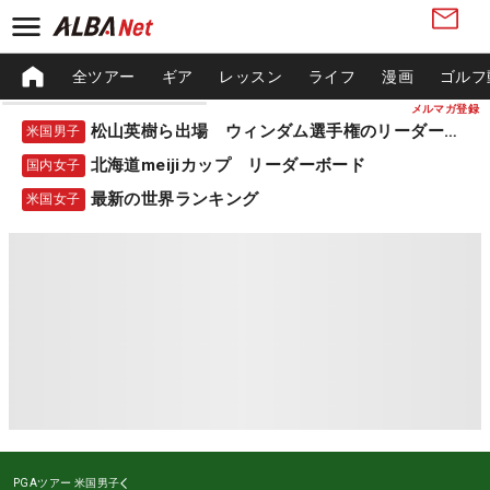
全ツアー
ギア
レッスン
ライフ
漫画
ゴルフ
メルマガ登録
松山英樹ら出場 ウィンダム選手権のリーダーボード
米国男子
北海道meijiカップ リーダーボード
国内女子
最新の世界ランキング
米国女子
PGAツアー
米国男子