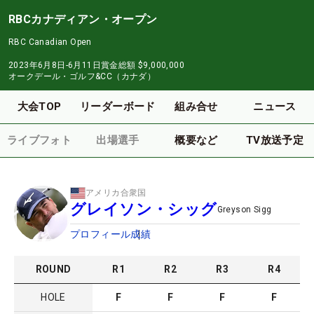
RBCカナディアン・オープン
RBC Canadian Open
2023年6月8日-6月11日
賞金総額
$9,000,000
オークデール・ゴルフ&CC（カナダ）
大会TOP
リーダーボード
組み合せ
ニュース
ライブフォト
出場選手
概要など
TV放送予定
アメリカ合衆国
グレイソン・シッグ
Greyson Sigg
プロフィール
成績
ROUND
R
1
R
2
R
3
R
4
HOLE
F
F
F
F