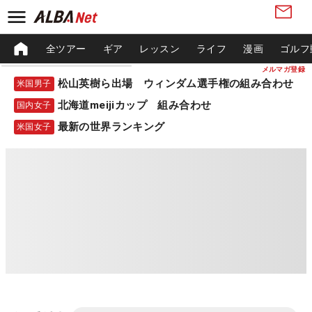
全ツアー
ギア
レッスン
ライフ
漫画
ゴルフ
メルマガ登録
松山英樹ら出場 ウィンダム選手権の組み合わせ
米国男子
北海道meijiカップ 組み合わせ
国内女子
最新の世界ランキング
米国女子