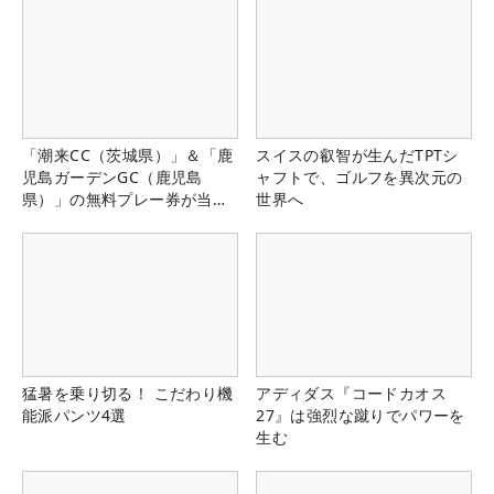
「潮来CC（茨城県）」＆「鹿
スイスの叡智が生んだTPTシ
児島ガーデンGC（鹿児島
ャフトで、ゴルフを異次元の
県）」の無料プレー券が当た
世界へ
る！！
猛暑を乗り切る！ こだわり機
アディダス『コードカオス
能派パンツ4選
27』は強烈な蹴りでパワーを
生む