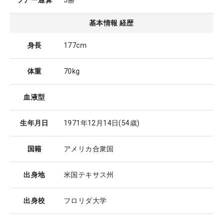
ツアー通算
5勝
基本情報 経歴
身長
177cm
体重
70kg
血液型
生年月日
1971年12月14日
(54歳)
国籍
アメリカ合衆国
出身地
米国テキサス州
出身校
フロリダ大学