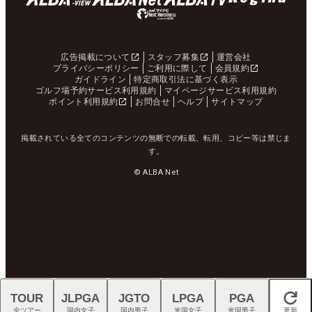
広告掲載について
スタッフ募集
運営会社
プライバシーポリシー
ご利用に際して
会員規約
ガイドライン
特定商取引法に基づく表示
ゴルフ場予約サービス利用規約
マイページサービス利用規約
ポイント利用規約
お問合せ
ヘルプ
サイトマップ
掲載されている全てのコンテンツの無断での転載、転用、コピー等は禁じま
す。
© ALBA Net
TOUR
JLPGA
JGTO
LPGA
PGA
閉じる
全ツアー
国内女子
国内男子
米国女子
米国男子
更新