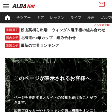
全ツアー
ギア
レッスン
ライフ
漫画
ゴルフ
メルマガ登録
松山英樹ら出場 ウィンダム選手権の組み合わせ
米国男子
北海道meijiカップ 組み合わせ
国内女子
最新の世界ランキング
米国女子
このページが表示されるお客様へ
ページを更新するとサイトの閲覧を続けることがで
きます。
広告ブロッカーやトラッキング防止機能をオンにし