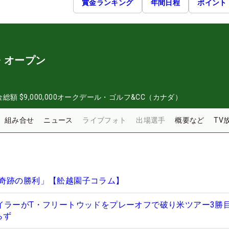
賞金ランキング
年間日程
ポイント
・オープン
金総額
$9,000,000
オークデール・ゴルフ&CC（カナダ）
組み合せ
ニュース
ライブフォト
出場選手
概要など
TV
奇跡の勝利」【舩越園子コラム】
イラーがT・フリートウッドをプレーオフで破り米ツアー3勝
らず