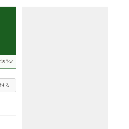
放送予定
新する