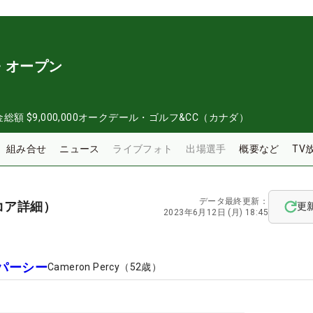
・オープン
金総額
$9,000,000
オークデール・ゴルフ&CC（カナダ）
組み合せ
ニュース
ライブフォト
出場選手
概要など
TV
データ最終更新：
コア詳細）
更
2023年6月12日 (月) 18:45
パーシー
Cameron Percy
（
52
歳）