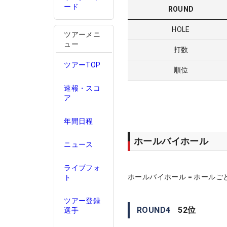
ード
ROUND
HOLE
ツアーメニ
ュー
打数
ツアーTOP
順位
速報・スコ
ア
年間日程
ホールバイホール
ニュース
ライブフォ
ホールバイホール = ホールご
ト
ツアー登録
ROUND
4
52
位
選手