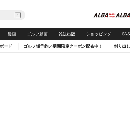
漫画
ゴルフ動画
雑誌出版
ショッピング
SN
ボード
ゴルフ場予約／期間限定クーポン配布中！
削り出