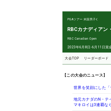
PGAツアー
米国男子
RBCカナディアン
RBC Canadian Open
2023年6月8日-6月11日
賞
大会TOP
リーダーボード
【この大会のニュース】
世界を笑顔にした「
地元カナダのN・テ
マキロイは3連覇な