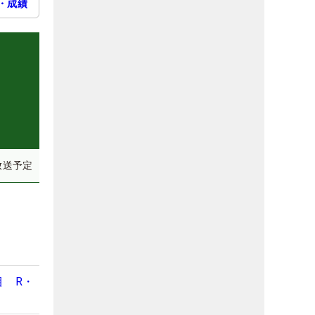
・成績
放送予定
目 R・