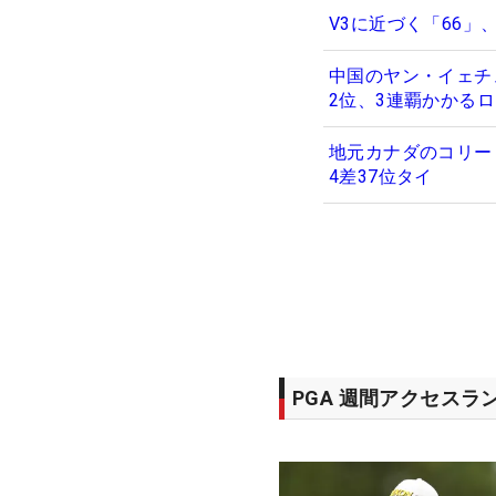
V3に近づく「66」
中国のヤン・イェチ
2位、3連覇かかる
地元カナダのコリー
4差37位タイ
PGA 週間アクセスラ