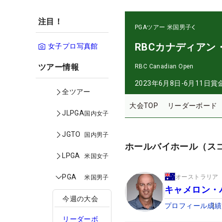
注目！
PGAツアー
米国男子
RBCカナディアン
女子プロ写真館
ツアー情報
RBC Canadian Open
2023年6月8日-6月11日
賞
全ツアー
大会TOP
リーダーボード
JLPGA
国内女子
JGTO
国内男子
ホールバイホール（ス
LPGA
米国女子
PGA
オーストラリア
米国男子
キャメロン・
今週の大会
プロフィール
成績
リーダーボ