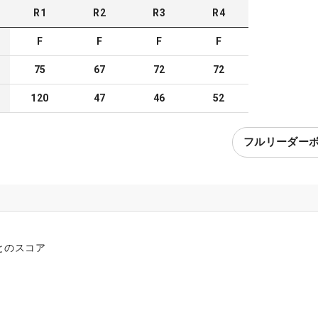
R
1
R
2
R
3
R
4
F
F
F
F
75
67
72
72
120
47
46
52
フルリーダー
とのスコア