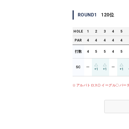
ROUND
1
120
位
HOLE
1
2
3
4
5
PAR
4
4
4
4
4
打数
4
5
5
4
5
SC
ー
ー
+1
+1
+1
アルバトロス
イーグル
バー