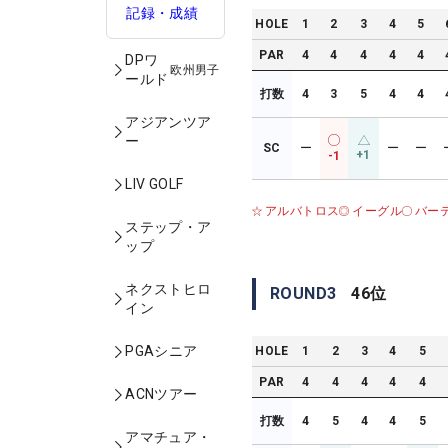
記録・成績
HOLE
1
2
3
4
5
PAR
4
4
4
4
4
DPワ
欧州男子
ールド
打数
4
3
5
4
4
アジアンツア
ー
SC
ー
ー
ー
+1
-1
LIV GOLF
アルバトロス
イーグル
バー
ステップ・ア
ップ
ネクストヒロ
ROUND
3
46
位
イン
PGAシニア
HOLE
1
2
3
4
5
PAR
4
4
4
4
4
ACNツアー
打数
4
5
4
4
5
アマチュア・