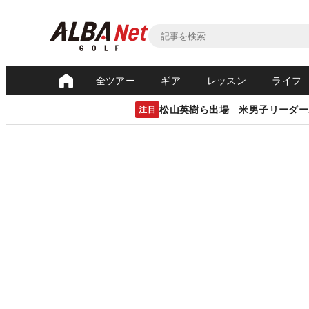
全ツアー
ギア
レッスン
ライフ
松山英樹ら出場 米男子リーダー
注目