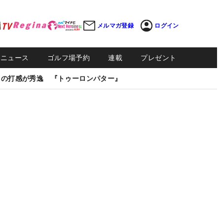
メルマガ登録
ログイン
Sニュース
ゴルフ場予約
連載
プレゼント
しの打感が秀逸 『トゥーロンパター』