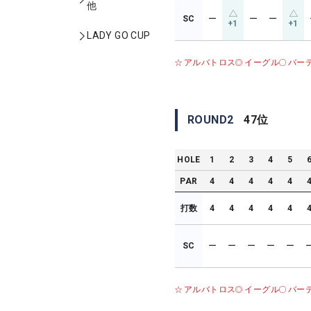
他
SC
ー
ー
ー
+1
+1
LADY GO CUP
アルバトロス
イーグル
バー
ROUND
2
47
位
HOLE
1
2
3
4
5
PAR
4
4
4
4
4
打数
4
4
4
4
4
SC
ー
ー
ー
ー
ー
アルバトロス
イーグル
バー