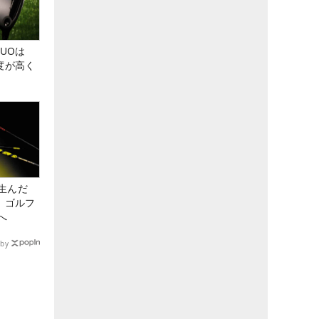
DUOは
度が高く
生んだ
、ゴルフ
へ
by