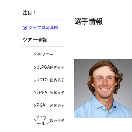
注目！
選手情報
女子プロ写真館
ツアー情報
全ツアー
JLPGA
国内女子
JGTO
国内男子
LPGA
米国女子
PGA
米国男子
DPワ
欧州男子
ールド