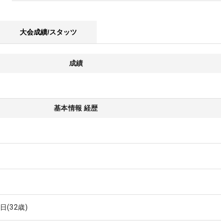
大会成績/スタッツ
成績
基本情報 経歴
9日
(32歳)