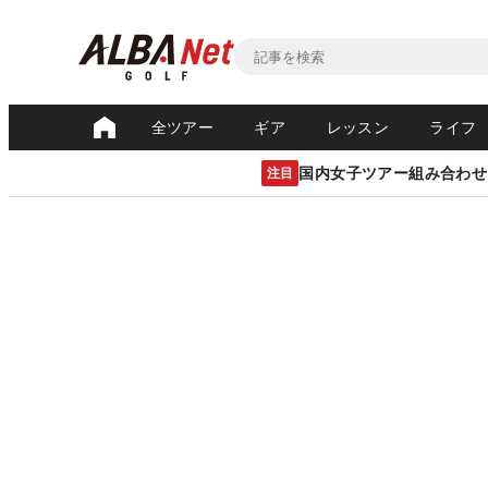
全ツアー
ギア
レッスン
ライフ
国内女子ツアー組み合わせ
注目