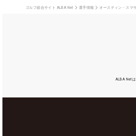
ゴルフ総合サイト ALBA Net
選手情報
オースティン・スマ
ALBA N