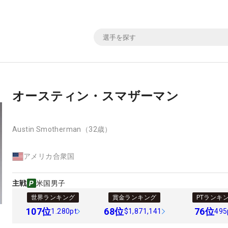
オースティン・スマザーマン
Austin Smotherman
（32歳）
アメリカ合衆国
主戦
米国男子
世界ランキング
賞金ランキング
PTランキ
107
位
68
位
76
位
1.280pt
$1,871,141
495