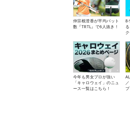
仲宗根澄香が平均パット
8
数『TRTL』で6人抜き！
る
ク
今年も男女プロが強い
A
「キャロウェイ」のニュ
／
ース一覧はこちら！
プ