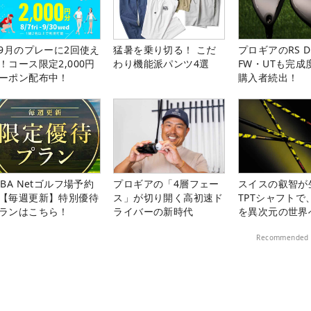
-9月のプレーに2回使え
猛暑を乗り切る！ こだ
プロギアのRS 
！コース限定2,000円
わり機能派パンツ4選
FW・UTも完成
ーポン配布中！
購入者続出！
LBA Netゴルフ場予約
プロギアの「4層フェー
スイスの叡智が
【毎週更新】特別優待
ス」が切り開く高初速ド
TPTシャフトで
ランはこちら！
ライバーの新時代
を異次元の世界
Recommended 