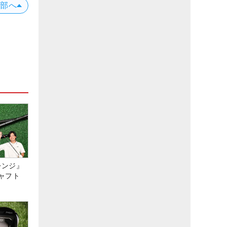
上部へ
レンジ』
ャフト