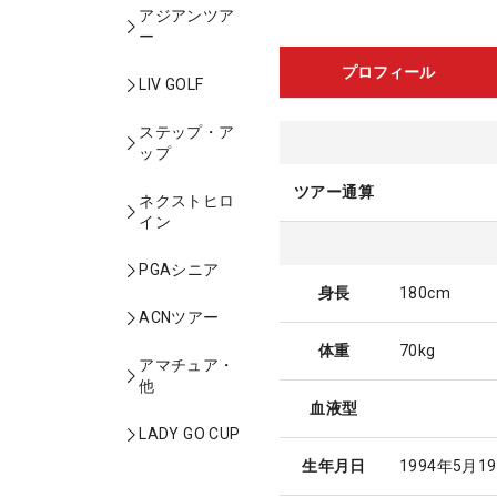
アジアンツア
ー
プロフィール
LIV GOLF
ステップ・ア
ップ
ツアー通算
ネクストヒロ
イン
PGAシニア
身長
180cm
ACNツアー
体重
70kg
アマチュア・
他
血液型
LADY GO CUP
生年月日
1994年5月1