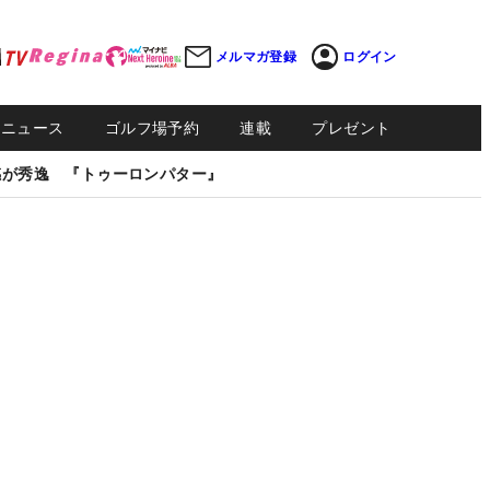
メルマガ登録
ログイン
Sニュース
ゴルフ場予約
連載
プレゼント
感が秀逸 『トゥーロンパター』