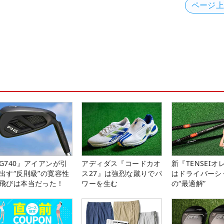
ページ
G740』アイアンが引
アディダス『コードカオ
新『TENSEIオ
出す“反則級”の寛容性
ス27』は強烈な蹴りでパ
はドライバーシ
飛びは本当だった！
ワーを生む
の“最適解”