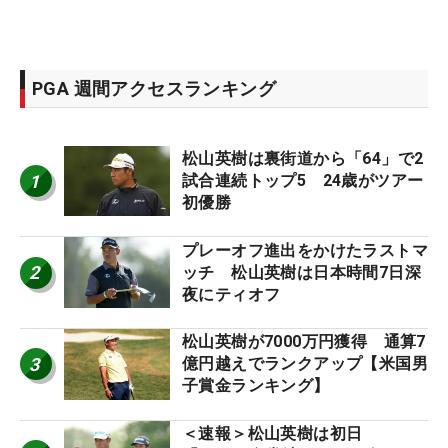
PGA 週間アクセスランキング
松山英樹は裏街道から「64」で2
1
試合連続トップ5 24歳がツアー
初優勝
プレーオフ進出をかけたラストマ
2
ッチ 松山英樹は日本時間7日深
夜にティオフ
松山英樹が7000万円獲得 通算7
3
億円越えでランクアップ【米国男
子賞金ランキング】
＜速報＞松山英樹は初日