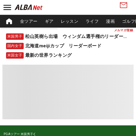
全ツアー
ギア
レッスン
ライフ
漫画
ゴルフ
メルマガ登録
松山英樹ら出場 ウィンダム選手権のリーダーボード
米国男子
北海道meijiカップ リーダーボード
国内女子
最新の世界ランキング
米国女子
PGAツアー
米国男子