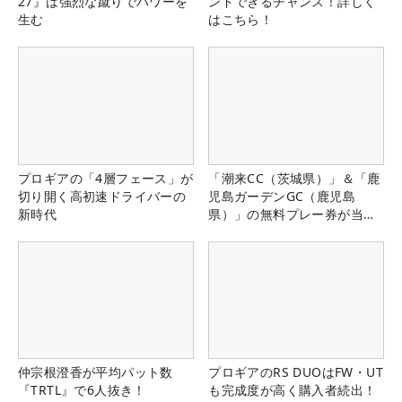
27』は強烈な蹴りでパワーを
ンドできるチャンス！詳しく
生む
はこちら！
プロギアの「4層フェース」が
「潮来CC（茨城県）」＆「鹿
切り開く高初速ドライバーの
児島ガーデンGC（鹿児島
新時代
県）」の無料プレー券が当た
る！！
仲宗根澄香が平均パット数
プロギアのRS DUOはFW・UT
『TRTL』で6人抜き！
も完成度が高く購入者続出！