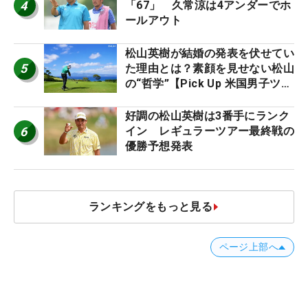
4
「67」 久常涼は4アンダーでホ
ールアウト
松山英樹が結婚の発表を伏せてい
5
た理由とは？素顔を見せない松山
の“哲学”【Pick Up 米国男子ツア
ー十大ニュース】
好調の松山英樹は3番手にランク
6
イン レギュラーツアー最終戦の
優勝予想発表
ランキングをもっと見る
ページ上部へ