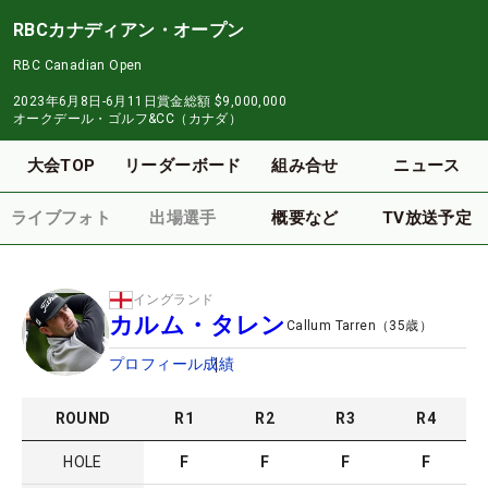
RBCカナディアン・オープン
RBC Canadian Open
2023年6月8日-6月11日
賞金総額
$9,000,000
オークデール・ゴルフ&CC（カナダ）
大会TOP
リーダーボード
組み合せ
ニュース
ライブフォト
出場選手
概要など
TV放送予定
イングランド
カルム・タレン
Callum Tarren
（
35
歳）
プロフィール
成績
ROUND
R
1
R
2
R
3
R
4
HOLE
F
F
F
F