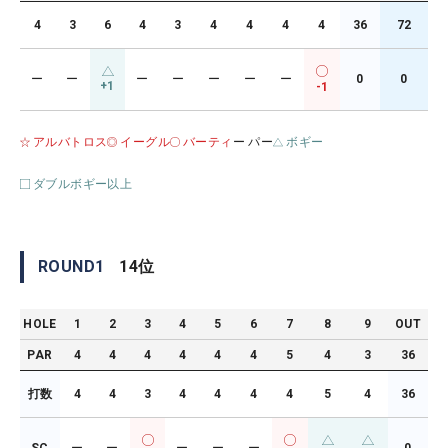
4
3
6
4
3
4
4
4
4
36
72
ー
ー
ー
ー
ー
ー
ー
0
0
+1
-1
アルバトロス
イーグル
バーティ
ー パー
ボギー
ダブルボギー以上
ROUND
1
14
位
HOLE
1
2
3
4
5
6
7
8
9
OUT
PAR
4
4
4
4
4
4
5
4
3
36
打数
4
4
3
4
4
4
4
5
4
36