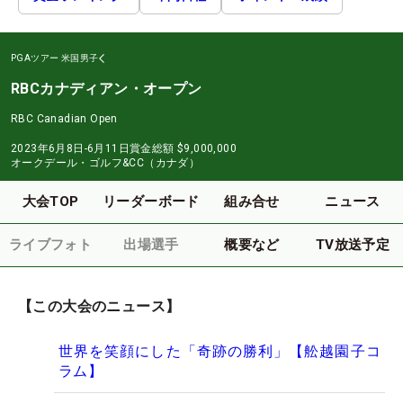
PGAツアー
米国男子
RBCカナディアン・オープン
RBC Canadian Open
2023年6月8日-6月11日
賞金総額
$9,000,000
オークデール・ゴルフ&CC（カナダ）
大会TOP
リーダーボード
組み合せ
ニュース
ライブフォト
出場選手
概要など
TV放送予定
【この大会のニュース】
世界を笑顔にした「奇跡の勝利」【舩越園子コ
ラム】