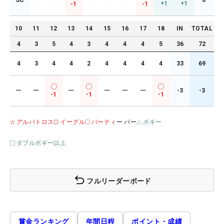
SC
ー
ー
ー
ー
ー
0
+1
+1
-1
-1
10
11
12
13
14
15
16
17
18
IN
TOTAL
4
3
5
4
3
4
4
4
5
36
72
4
3
4
4
2
4
4
4
4
33
69
ー
ー
ー
ー
ー
ー
-3
-3
-1
-1
-1
アルバトロス
イーグル
バーティ
ー パー
ボギー
ダブルボギー以上
フルリーダーボード
賞金ランキング
年間日程
ポイント・成績