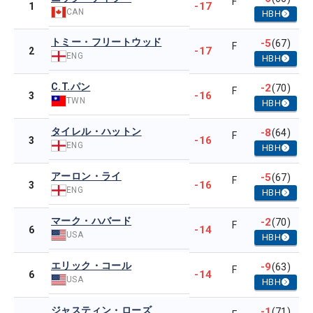
F
-17
1
CAN
HBH
トミー・フリートウッド
-5
(67)
F
-17
2
ENG
HBH
C.T.パン
-2
(70)
F
-16
3
TWN
HBH
タイレル・ハットン
-8
(64)
F
-16
3
ENG
HBH
アーロン・ライ
-5
(67)
F
-16
3
ENG
HBH
マーク・ハバード
-2
(70)
F
-14
6
USA
HBH
エリック・コール
-9
(63)
F
-14
6
USA
HBH
ジャスティン・ローズ
-1
(71)