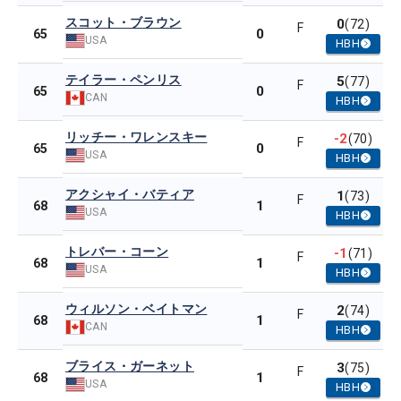
スコット・ブラウン
0
(72)
F
0
65
USA
HBH
テイラー・ペンリス
5
(77)
F
0
65
CAN
HBH
リッチー・ワレンスキー
-2
(70)
F
0
65
USA
HBH
アクシャイ・バティア
1
(73)
F
1
68
USA
HBH
トレバー・コーン
-1
(71)
F
1
68
USA
HBH
ウィルソン・ベイトマン
2
(74)
F
1
68
CAN
HBH
ブライス・ガーネット
3
(75)
F
1
68
USA
HBH