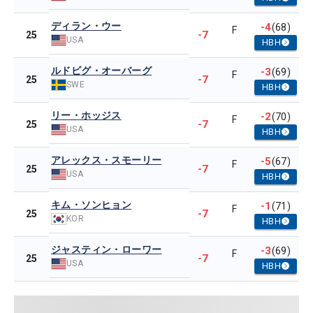
ディラン・ウー
-4
(68)
F
-7
25
USA
HBH
ルドビグ・オーバーグ
-3
(69)
F
-7
25
SWE
HBH
リー・ホッジス
-2
(70)
F
-7
25
USA
HBH
アレックス・スモーリー
-5
(67)
F
-7
25
USA
HBH
キム・ソンヒョン
-1
(71)
F
-7
25
KOR
HBH
ジャスティン・ローワー
-3
(69)
F
-7
25
USA
HBH