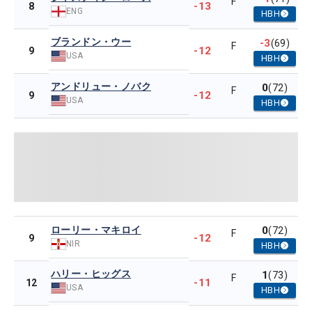
F
-13
8
ENG
HBH
ブランドン・ウー
-3
(69)
F
-12
9
USA
HBH
アンドリュー・ノバク
0
(72)
F
-12
9
USA
HBH
ローリー・マキロイ
0
(72)
F
-12
9
NIR
HBH
ハリー・ヒッグス
1
(73)
F
-11
12
USA
HBH