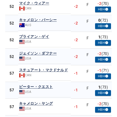
マイク・ウィアー
-2
(70)
F
-2
52
CAN
HBH
キャメロン・パーシー
0
(72)
F
-2
52
AUS
HBH
ブライアン・ゲイ
1
(73)
F
-2
52
USA
HBH
ジェイソン・ダフナー
-2
(70)
F
-2
52
USA
HBH
スチュアート・マクドナルド
-1
(71)
F
-1
57
CAN
HBH
ピーター・クエスト
1
(73)
F
-1
57
USA
HBH
キャメロン・ヤング
-2
(70)
F
-1
57
USA
HBH