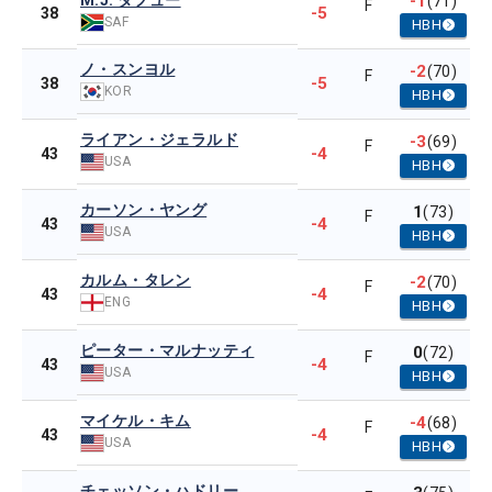
M.J. ダフュー
-1
(71)
F
-5
38
SAF
HBH
ノ・スンヨル
-2
(70)
F
-5
38
KOR
HBH
ライアン・ジェラルド
-3
(69)
F
-4
43
USA
HBH
カーソン・ヤング
1
(73)
F
-4
43
USA
HBH
カルム・タレン
-2
(70)
F
-4
43
ENG
HBH
ピーター・マルナッティ
0
(72)
F
-4
43
USA
HBH
マイケル・キム
-4
(68)
F
-4
43
USA
HBH
チェッソン・ハドリー