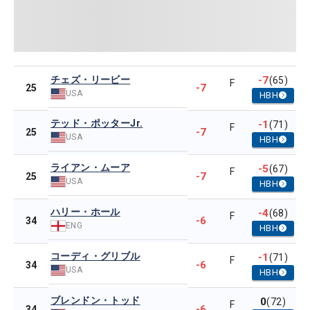
チェズ・リービー
-7
(65)
F
-7
25
USA
HBH
テッド・ポッターJr.
-1
(71)
F
-7
25
USA
HBH
ライアン・ムーア
-5
(67)
F
-7
25
USA
HBH
ハリー・ホール
-4
(68)
F
-6
34
ENG
HBH
コーディ・グリブル
-1
(71)
F
-6
34
USA
HBH
ブレンドン・トッド
0
(72)
F
-6
34