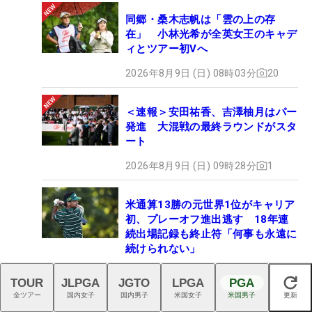
同郷・桑木志帆は「雲の上の存
在」 小林光希が全英女王のキャデ
ィとツアー初Vへ
2026年8月9日 (日) 08時03分
20
＜速報＞安田祐香、吉澤柚月はパー
発進 大混戦の最終ラウンドがスタ
ート
2026年8月9日 (日) 09時28分
1
米通算13勝の元世界1位がキャリア
初、プレーオフ進出逃す 18年連
続出場記録も終止符「何事も永遠に
続けられない」
2026年8月8日 (土) 10時00分
1
TOUR
JLPGA
JGTO
LPGA
PGA
閉じる
全ツアー
国内女子
国内男子
米国女子
米国男子
更新
松山英樹は5アンダー暫定11