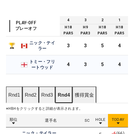
4
3
2
1
PLAY-OFF
H
18
H
9
H
18
H
18
プレーオフ
PAR
5
PAR
3
PAR
5
PAR
5
ニック・テイ
3
3
5
4
ラー
トミー・フリ
4
3
5
4
ートウッド
Rnd1
Rnd2
Rnd3
Rnd4
獲得賞金
※HBHをクリックすると詳細が表示されます。
順位
HOLE
TODAY
選手名
SC
ニック・テイラー
-6
(66)