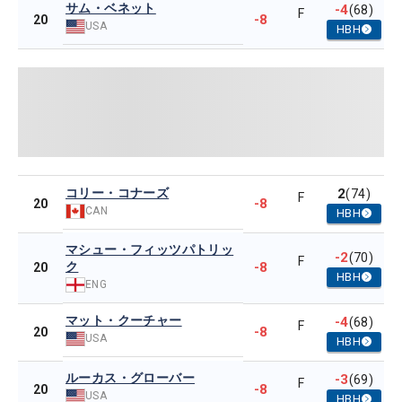
サム・ベネット
-4
(68)
F
-8
20
USA
HBH
コリー・コナーズ
2
(74)
F
-8
20
CAN
HBH
マシュー・フィッツパトリッ
-2
(70)
F
ク
-8
20
HBH
ENG
マット・クーチャー
-4
(68)
F
-8
20
USA
HBH
ルーカス・グローバー
-3
(69)
F
-8
20
USA
HBH