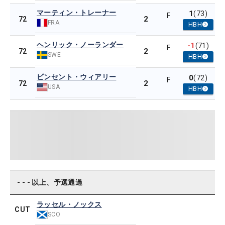
マーティン・トレーナー
1
(73)
F
2
72
FRA
HBH
ヘンリック・ノーランダー
-1
(71)
F
2
72
SWE
HBH
ビンセント・ウィアリー
0
(72)
F
2
72
USA
HBH
- - - 以上、予選通過
ラッセル・ノックス
CUT
SCO