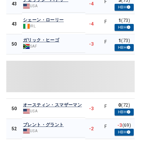
3
(75)
F
-4
43
USA
HBH
シェーン・ローリー
1
(73)
F
-4
43
IRL
HBH
ガリック・ヒーゴ
1
(73)
F
-3
50
SAF
HBH
オースティン・スマザーマン
0
(72)
F
-3
50
USA
HBH
ブレント・グラント
-3
(69)
F
-2
52
USA
HBH