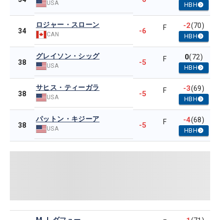
USA
HBH
ロジャー・スローン
-2
(70)
F
-6
34
CAN
HBH
グレイソン・シッグ
0
(72)
F
-5
38
USA
HBH
サヒス・ティーガラ
-3
(69)
F
-5
38
USA
HBH
パットン・キジーア
-4
(68)
F
-5
38
USA
HBH