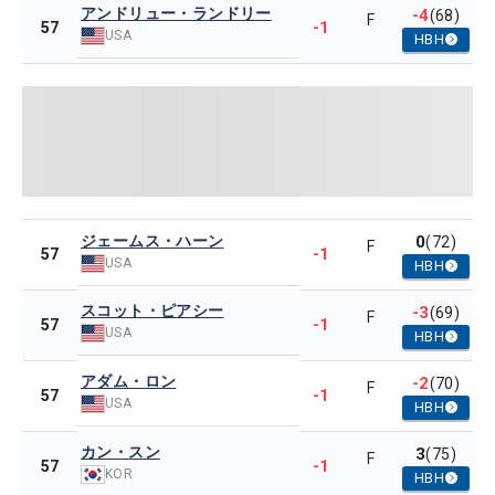
アンドリュー・ランドリー
-4
(68)
F
-1
57
USA
HBH
ジェームス・ハーン
0
(72)
F
-1
57
USA
HBH
スコット・ピアシー
-3
(69)
F
-1
57
USA
HBH
アダム・ロン
-2
(70)
F
-1
57
USA
HBH
カン・スン
3
(75)
F
-1
57
KOR
HBH