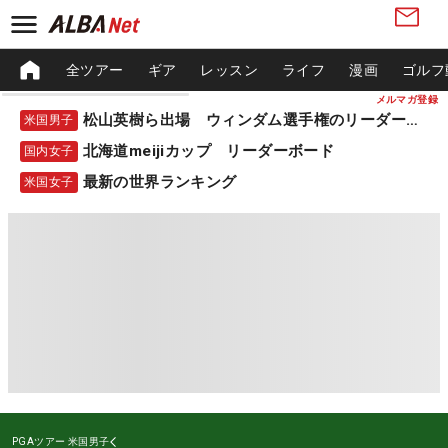
全ツアー
ギア
レッスン
ライフ
漫画
ゴルフ
メルマガ登録
松山英樹ら出場 ウィンダム選手権のリーダーボード
米国男子
北海道meijiカップ リーダーボード
国内女子
最新の世界ランキング
米国女子
PGAツアー
米国男子