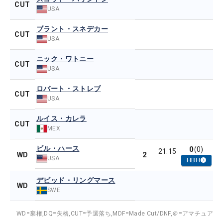
CUT
USA
ブラント・スネデカー
CUT
USA
ニック・ワトニー
CUT
USA
ロバート・ストレブ
CUT
USA
ルイス・カレラ
CUT
MEX
ビル・ハース
0
(0)
21:15
2
WD
USA
HBH
デビッド・リングマース
WD
SWE
WD=棄権,
DQ=失格,
CUT=予選落ち,
MDF=Made Cut/DNF,
＠=アマチュア