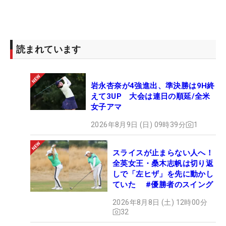
読まれています
岩永杏奈が4強進出、準決勝は9H終
えて3UP 大会は連日の順延/全米
女子アマ
2026年8月9日 (日) 09時39分
1
スライスが止まらない人へ！
全英女王・桑木志帆は切り返
しで「左ヒザ」を先に動かし
ていた #優勝者のスイング
2026年8月8日 (土) 12時00分
32