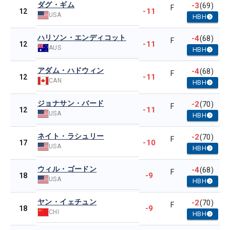
ダグ・ギム
-3
(69)
F
-11
12
USA
HBH
ハリソン・エンディコット
-4
(68)
F
-11
12
AUS
HBH
アダム・ハドウィン
-4
(68)
F
-11
12
CAN
HBH
ジョナサン・バード
-2
(70)
F
-11
12
USA
HBH
ネイト・ラシュリー
-2
(70)
F
-10
17
USA
HBH
ウィル・ゴードン
-4
(68)
F
-9
18
USA
HBH
ヤン・イェチュン
-2
(70)
F
-9
18
CHI
HBH