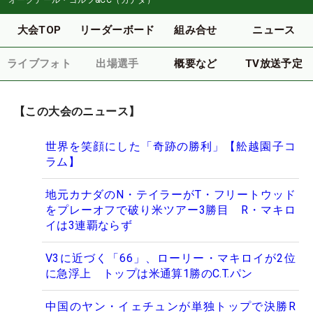
大会TOP
リーダーボード
組み合せ
ニュース
ライブフォト
出場選手
概要など
TV放送予定
【この大会のニュース】
世界を笑顔にした「奇跡の勝利」【舩越園子コ
ラム】
地元カナダのN・テイラーがT・フリートウッド
をプレーオフで破り米ツアー3勝目 R・マキロ
イは3連覇ならず
V3に近づく「66」、ローリー・マキロイが2位
に急浮上 トップは米通算1勝のC.T.パン
中国のヤン・イェチュンが単独トップで決勝R