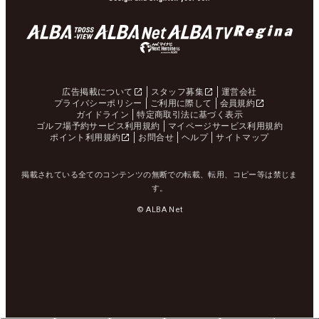
広告掲載について
スタッフ募集
運営会社
プライバシーポリシー
ご利用に際して
会員規約
ガイドライン
特定商取引法に基づく表示
ゴルフ場予約サービス利用規約
マイページサービス利用規約
ポイント利用規約
お問合せ
ヘルプ
サイトマップ
掲載されている全てのコンテンツの無断での転載、転用、コピー等は禁じま
す。
© ALBA Net