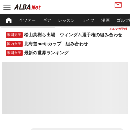
全ツアー
ギア
レッスン
ライフ
漫画
ゴルフ
メルマガ登録
松山英樹ら出場 ウィンダム選手権の組み合わせ
米国男子
北海道meijiカップ 組み合わせ
国内女子
最新の世界ランキング
米国女子