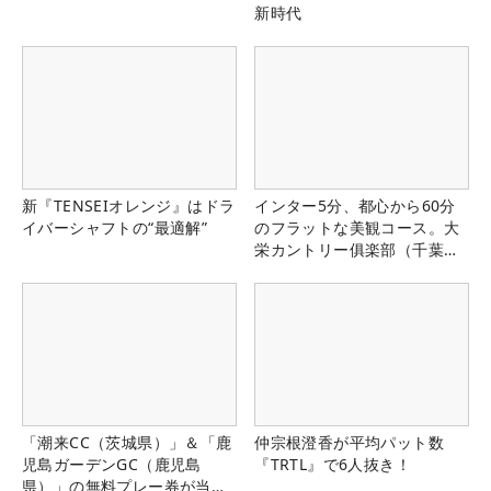
新時代
新『TENSEIオレンジ』はドラ
インター5分、都心から60分
イバーシャフトの“最適解”
のフラットな美観コース。大
栄カントリー俱楽部（千葉
県）
「潮来CC（茨城県）」＆「鹿
仲宗根澄香が平均パット数
児島ガーデンGC（鹿児島
『TRTL』で6人抜き！
県）」の無料プレー券が当た