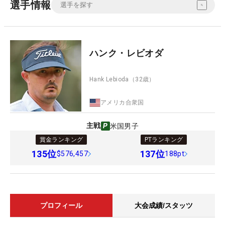
選手情報
ハンク・レビオダ
Hank Lebioda
（32歳）
アメリカ合衆国
主戦
米国男子
賞金ランキング
PTランキング
135
位
137
位
$576,457
188pt
プロフィール
大会成績/スタッツ