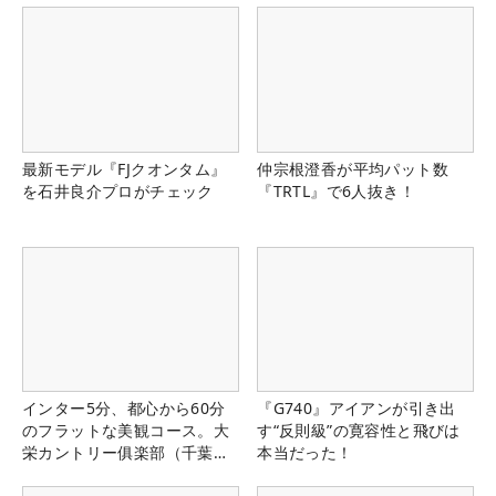
最新モデル『FJクオンタム』
仲宗根澄香が平均パット数
を石井良介プロがチェック
『TRTL』で6人抜き！
インター5分、都心から60分
『G740』アイアンが引き出
のフラットな美観コース。大
す“反則級”の寛容性と飛びは
栄カントリー俱楽部（千葉
本当だった！
県）