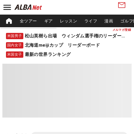
全ツアー
ギア
レッスン
ライフ
漫画
ゴルフ
メルマガ登録
松山英樹ら出場 ウィンダム選手権のリーダーボード
米国男子
北海道meijiカップ リーダーボード
国内女子
最新の世界ランキング
米国女子