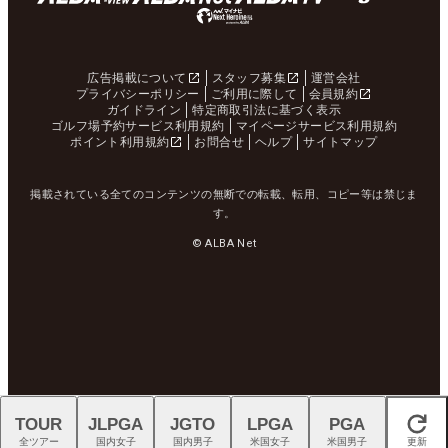
広告掲載について
スタッフ募集
運営会社
プライバシーポリシー
ご利用に際して
会員規約
ガイドライン
特定商取引法に基づく表示
ゴルフ場予約サービス利用規約
マイページサービス利用規約
ポイント利用規約
お問合せ
ヘルプ
サイトマップ
掲載されている全てのコンテンツの無断での転載、転用、コピー等は禁じま
す。
© ALBA Net
TOUR
JLPGA
JGTO
LPGA
PGA
閉じる
全ツアー
国内女子
国内男子
米国女子
米国男子
更新