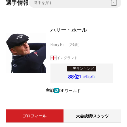
選手情報
ハリー・ホール
Harry Hall
（29歳）
イングランド
世界ランキング
88
位
1.545pt
主戦
DPワールド
プロフィール
大会成績/スタッツ