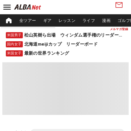
全ツアー
ギア
レッスン
ライフ
漫画
ゴルフ
メルマガ登録
松山英樹ら出場 ウィンダム選手権のリーダーボード
米国男子
北海道meijiカップ リーダーボード
国内女子
最新の世界ランキング
米国女子