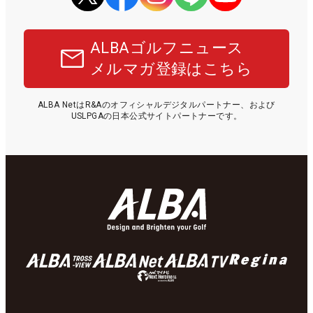
ALBAゴルフニュース
メルマガ登録はこちら
ALBA NetはR&Aのオフィシャルデジタルパートナー、および
USLPGAの日本公式サイトパートナーです。