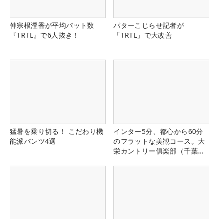
仲宗根澄香が平均パット数
パターこじらせ記者が
『TRTL』で6人抜き！
「TRTL」で大改善
猛暑を乗り切る！ こだわり機
インター5分、都心から60分
能派パンツ4選
のフラットな美観コース。大
栄カントリー俱楽部（千葉
県）