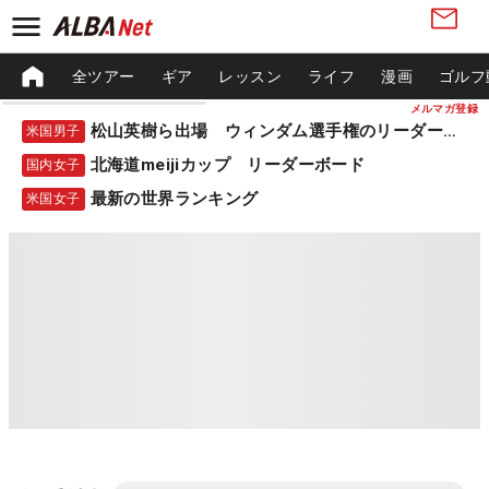
全ツアー
ギア
レッスン
ライフ
漫画
ゴルフ
メルマガ登録
松山英樹ら出場 ウィンダム選手権のリーダーボード
米国男子
北海道meijiカップ リーダーボード
国内女子
最新の世界ランキング
米国女子