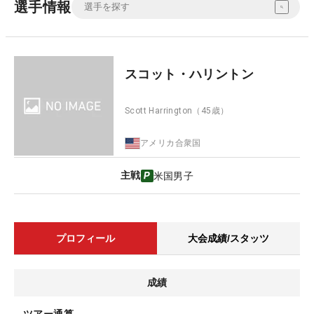
選手情報
スコット・ハリントン
Scott Harrington
（45歳）
アメリカ合衆国
主戦
米国男子
プロフィール
大会成績/スタッツ
成績