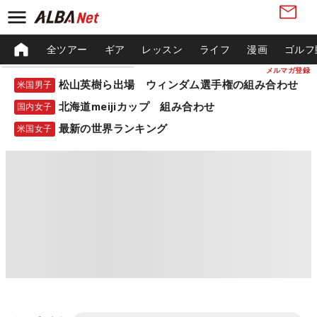
全ツアー
ギア
レッスン
ライフ
漫画
ゴルフ
メルマガ登録
松山英樹ら出場 ウィンダム選手権の組み合わせ
米国男子
北海道meijiカップ 組み合わせ
国内女子
最新の世界ランキング
米国女子