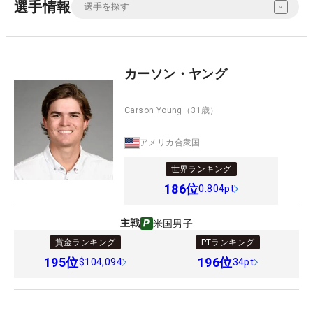
選手情報
カーソン・ヤング
Carson Young
（31歳）
アメリカ合衆国
世界ランキング
186
位
0.804pt
主戦
米国男子
賞金ランキング
PTランキング
195
位
196
位
$104,094
34pt