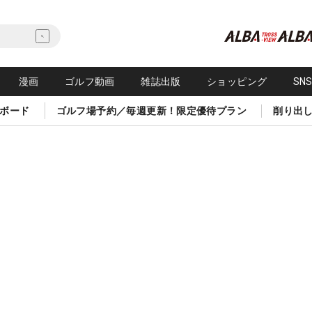
漫画
ゴルフ動画
雑誌出版
ショッピング
SN
ボード
ゴルフ場予約／毎週更新！限定優待プラン
削り出