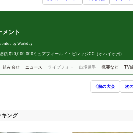
ナメント
sented by Workday
総額
$20,000,000
ミュアフィールド・ビレッジGC（オハイオ州）
組み合せ
ニュース
ライブフォト
出場選手
概要など
TV
前の大会
次
ンキング