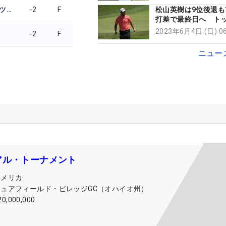
マシュー・フィッツパトリック
-2
F
松山英樹は9位後退も
打差で最終日へ ト
Ｒ・マキロイらが浮
2023年6月4日 (日) 
-2
F
ニュー
アル・トーナメント
アメリカ
ミュアフィールド・ビレッジGC（オハイオ州）
20,000,000