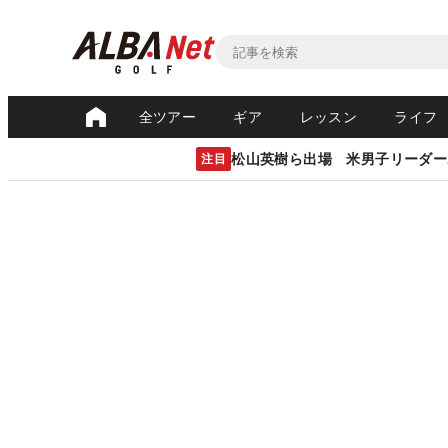
全ツアー
ギア
レッスン
ライフ
松山英樹ら出場 米男子リーダー
注目