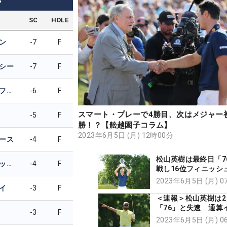
4
SC
HOLE
ン
-7
F
シー
-7
F
スコッティ・シェフラー
-6
F
スマート・プレーで4勝目、次はメジャー
-5
F
勝！？【舩越園子コラム】
2023年6月5日 (月) 12時00分
ース
-4
F
松山英樹は最終日「7
アンドリュー・パットナム
-4
F
戦し16位フィニッシ
ホブランがPO制し米
2023年6月5日 (月) 
イ
-3
F
目
＜速報＞松山英樹は2
「76」と失速 通算
-3
F
パーでホールアウト
2023年6月5日 (月) 