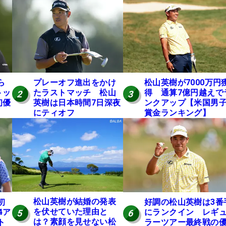
ら
プレーオフ進出をかけ
松山英樹が7000万円
トッ
たラストマッチ 松山
得 通算7億円越えで
2
3
初優
英樹は日本時間7日深夜
ンクアップ【米国男
にティオフ
賞金ランキング】
松山英樹が結婚の発表
初
好調の松山英樹は3番
を伏せていた理由と
4ア
にランクイン レギ
5
6
は？素顔を見せない松
ト
ラーツアー最終戦の