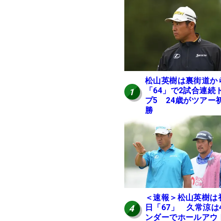
松山英樹は裏街道か
「64」で2試合連続
1
プ5 24歳がツアー
勝
＜速報＞松山英樹は
日「67」 久常涼は
4
ンダーでホールアウ