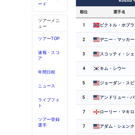
Round
ード
順位
選手名
ツアーメニ
1
ビクトル・ホブラ
ュー
ツアーTOP
2
デニー・マッカー
速報・スコ
3
ア
4
キム・シウー
年間日程
5
ジョーダン・スピ
ニュース
5
ライブフォ
ト
7
ローリー・マキロ
ツアー登録
選手
7
アダム・シェンク