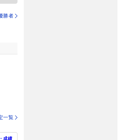
代優勝者
定一覧
・成績