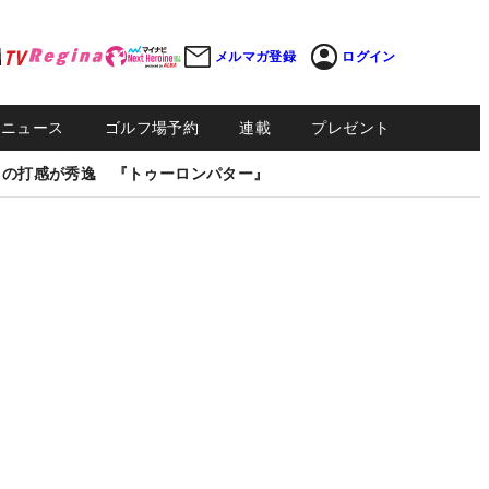
メルマガ登録
ログイン
Sニュース
ゴルフ場予約
連載
プレゼント
しの打感が秀逸 『トゥーロンパター』