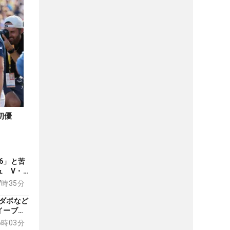
初優
6」と苦
ュ V・
通算4勝
07時35分
ダボなど
イーブン
06時03分