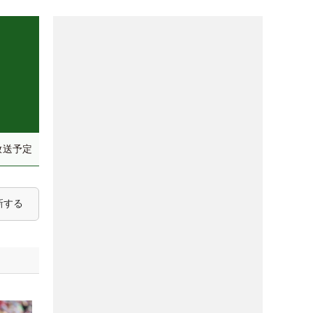
放送予定
新する