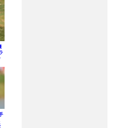
獲
ラ
子
手
ュ
優