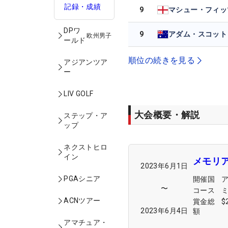
記録・成績
9
DPワ
9
アダム・スコット
欧州男子
ールド
順位の続きを見る
アジアンツア
ー
LIV GOLF
大会概要・解説
ステップ・ア
ップ
ネクストヒロ
イン
メモリ
2023年6月1日
PGAシニア
開催国
〜
コース
ACNツアー
賞金総
$
2023年6月4日
額
アマチュア・