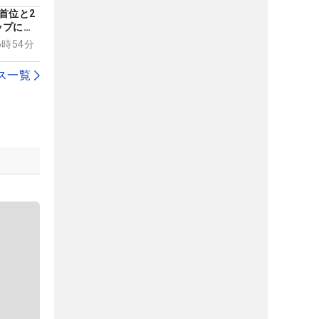
首位と2
ップには
上
06時54分
ス一覧