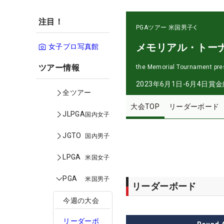
注目！
PGAツアー
米国男子
メモリアル・トー
女子プロ写真館
ツアー情報
the Memorial Tournament pre
2023年6月1日-6月4日
賞金
全ツアー
大会TOP
リーダーボード
JLPGA
国内女子
JGTO
国内男子
LPGA
米国女子
PGA
米国男子
リーダーボード
今週の大会
リーダーボ