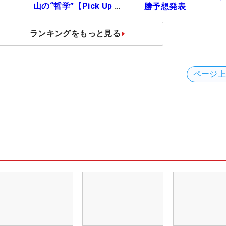
山の“哲学”【Pick Up 米
勝予想発表
国男子ツアー十大ニュ
ース】
ランキングをもっと見る
ページ